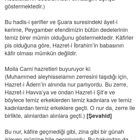
göstermektedir.)
Bu hadis-i şerifler ve Şuara suresindeki âyet-i
kerime, Peygamber efendimizin bütün dedelerinin
temiz birer mümin olduğunu göstermektedir. Kâfirler
pis olduğuna göre, Hazret-i İbrahim’in babasının
kâfir olması mümkün değildir.
Molla Cami hazretleri buyuruyor ki:
(Muhammed aleyhisselamın zerresini taşıdığı için,
Hazret-i Âdem’in alnında nur parlıyordu. Bu zerre,
Hazret-i Havva’ya ve ondan Hazret-i Şit’e ve
böylece temiz erkeklerden temiz kadınlara ve temiz
kadınlardan temiz erkeklere geçti. O nur da, zerre ile
birlikte, alınlardan alınlara geçti.)
[Şevahid]
Bu nur, kâfire geçmediği gibi, zina gibi bir günah
işleyen mümine bile geçmiyordu. Bu bakımdan da