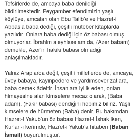
Tefsirlerde de, amcaya baba denildiği
bildirilmektedir. Peygamber efendimizin yaşlı
köylüye, amcaları olan Ebu Talib’e ve Hazret-i
Abbas’a baba dediği, çeşitli muteber kitaplarda
yazılıdır. Onlara baba dediği için öz babası olmuş
olmuyorlar. İbrahim aleyhisselam da, (Azer babam)
demekle, Azer’in hakiki babası olmadığı
anlaşılmaktadır.
Yalnız Araplarda değil, çeşitli milletlerde de, amcaya,
üvey babaya, kayınpedere ve yardımsever zatlara,
baba demek âdettir. İnsanlara iyilik eden, onları
himayesine alan kimselere mecaz olarak, (Baba
adam), (Fakir babası) dendiğini hepimiz biliriz. Yaşlı
kimselere de hürmeten (Baba) denir. Bu bakımdan
Hazret-i Yakub’un öz babası Hazret-i İshak iken,
Kur’an-ı kerimde, Hazret-i Yakub’a hitaben
(Baban
buyurulmuştur.
İsmail)