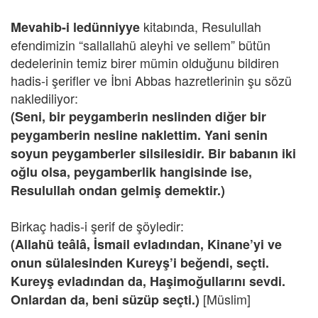
kitabında, Resulullah
Mevahib-i ledünniyye
efendimizin “sallallahü aleyhi ve sellem” bütün
dedelerinin temiz birer mümin olduğunu bildiren
hadis-i şerifler ve İbni Abbas hazretlerinin şu sözü
naklediliyor:
(Seni, bir peygamberin neslinden diğer bir
peygamberin nesline naklettim. Yani senin
soyun peygamberler silsilesidir. Bir babanın iki
oğlu olsa, peygamberlik hangisinde ise,
Resulullah ondan gelmiş demektir.)
Birkaç hadis-i şerif de şöyledir:
(Allahü teâlâ, İsmail evladından, Kinane’yi ve
onun sülalesinden Kureyş’i beğendi, seçti.
Kureyş evladından da, Haşimoğullarını sevdi.
[Müslim]
Onlardan da, beni süzüp seçti.)