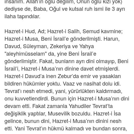
insanım. Allah’ın oğlu değilim, Onun oğlu kızı yok)
dediyse de, Baba, Oğul ve kutsal ruh ismi ile 3 ayrı
ilaha tapındılar.
Hazret-i Hud, Ad; Hazret-i Salih, Semud kavmine;
Hazret-i Musa, Beni İsrail’e gönderilmişti. Harun,
Davud, Süleyman, Zekeriya ve Yahya
"aleyhimüsselam" da, yine Beni İsrail’e
gönderilmiştir. Fakat, bunların ayrı dini olmayıp, Beni
İsrail’i, Hazret-i Musa’nın dinine davet etmişlerdi.
Hazret-i Davud’a inen Zebur’da emir ve yasakları
bildiren hükümler yoktu. Vaaz ve nasihat dolu idi.
Tevrat’ı nesh etmedi, yani, yürürlükten kaldırmadı,
onu kuvvetlendirdi. Bunun için Hazret-i Musa’nın dini
devam etti. Fakat zamanla Yahudiler Tevrat’ta
değişiklik yaptılar, Musevilik bozuldu. Hazret-i İsa
gelince, bunun dini, Hazret-i Musa’nın dinini nesh
etti. Yani Tevrat’ın hükmü kalmadı ve bundan sonra,