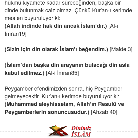
hükmü kıyamete kadar süreceğinden, başka bir
dinde bulunmak caiz olmaz. Çünkü Kur'an-ı kerimde
mealen buyuruluyor ki:
[Al-i
(Allah indinde hak din ancak İslam’dır.)
İmran19]
[Maide 3]
(Sizin için din olarak İslam’ı beğendim.)
(İslam’dan başka din arayanın bulacağı din asla
[Al-i İmran85]
kabul edilmez.)
Peygamber efendimizden sonra, hiç Peygamber
gelmeyecektir. Kur'an-ı kerimde buyuruluyor ki:
(Muhammed aleyhisselam, Allah’ın Resulü ve
[Ahzab 40]
Peygamberlerin sonuncusudur.)