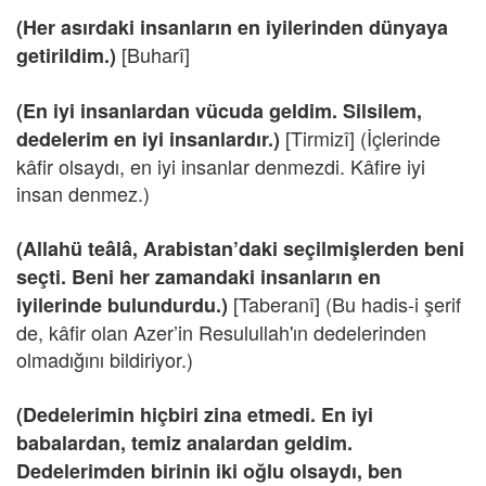
(Her asırdaki insanların en iyilerinden dünyaya
[Buharî]
getirildim.)
(En iyi insanlardan vücuda geldim. Silsilem,
[Tirmizî] (İçlerinde
dedelerim en iyi insanlardır.)
kâfir olsaydı, en iyi insanlar denmezdi. Kâfire iyi
insan denmez.)
(Allahü teâlâ, Arabistan’daki seçilmişlerden beni
seçti. Beni her zamandaki insanların en
[Taberanî] (Bu hadis-i şerif
iyilerinde bulundurdu.)
de, kâfir olan Azer’in Resulullah'ın dedelerinden
olmadığını bildiriyor.)
(Dedelerimin hiçbiri zina etmedi. En iyi
babalardan, temiz analardan geldim.
Dedelerimden birinin iki oğlu olsaydı, ben