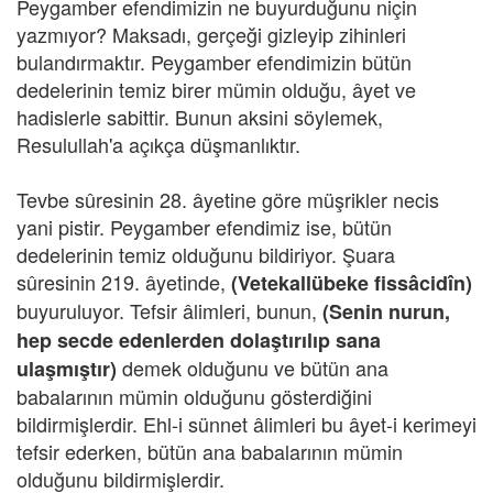
Peygamber efendimizin ne buyurduğunu niçin
yazmıyor? Maksadı, gerçeği gizleyip zihinleri
bulandırmaktır. Peygamber efendimizin bütün
dedelerinin temiz birer mümin olduğu, âyet ve
hadislerle sabittir. Bunun aksini söylemek,
Resulullah'a açıkça düşmanlıktır.
Tevbe sûresinin 28. âyetine göre müşrikler necis
yani pistir. Peygamber efendimiz ise, bütün
dedelerinin temiz olduğunu bildiriyor. Şuara
sûresinin 219. âyetinde,
(Vetekallübeke fissâcidîn)
buyuruluyor. Tefsir âlimleri, bunun,
(Senin nurun,
hep secde edenlerden dolaştırılıp sana
demek olduğunu ve bütün ana
ulaşmıştır)
babalarının mümin olduğunu gösterdiğini
bildirmişlerdir. Ehl-i sünnet âlimleri bu âyet-i kerimeyi
tefsir ederken, bütün ana babalarının mümin
olduğunu bildirmişlerdir.