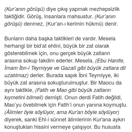
diye çıkış yapmak mezhepsizlik
(Kur’anın görüşü)
taktiğidir. Görüş, insanlara mahsustur.
(Kur’anın
denmez, (Kur’an-ı kerimin hükmü) denir.
görüşü)
Bunların daha başka taktikleri de vardır. Mesela
herhangi bir bid’at ehlini, büyük bir zat olarak
gösterebilmek için, onu gerçek büyük zatların
arasına sokup takdim ederler. Mesela,
(Ebu Hanife,
İmam İbn-i Teymiyye ve Gazalî gibi büyük zatlara dil
derler. Burada sapık İbni Teymiyye, iki
uzatılmaz)
büyük zat arasına sokuşturulmuştur. Bir Maocu da
aynı taktikle,
(Fatih ve Mao gibi büyük zatların
demişti. Onun derdi Fatih değildi,
kıymetini bilmeli)
Mao’yu övebilmek için Fatih’i onun yanına koymuştu.
(Âlimler öyle söylüyor, ama Kur'an böyle söylüyor)
diyerek, sanki Ehl-i sünnet âlimlerinin Kur'ana aykırı
konuştukları hissini vermeye çalışıyor. Bu hususta