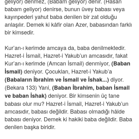
geliyor) denmez, (Babam geliyor) denir. (Hasan
babam geliyor) denirse, bunun üvey babası veya
kayınpederi yahut baba denilen bir zat olduğu
anlaşılır. Demek ki kâfir olan Azer, babasından farklı
bir kimsedir.
Kur’an-ı kerimde amcaya da, baba denilmektedir.
Hazret-i İsmail, Hazret-i Yakub’un amcasıdır, fakat
Kur’an-ı kerimde (Amcan İsmail) denmiyor,
(Baban
deniyor. Çocukları, Hazret-i Yakub’a
İsmail)
diyor.
(Babaların İbrahim ve İsmail ve İshak...)
(Bekara 133) Yani,
(Baban İbrahim, baban İsmail
deniyor. Bir kimsenin üç tane
ve baban İshak)
babası olur mu? Hazret-i İsmail, Hazret-i Yakub’un
amcasıdır, babası değildir. Babası olmadığı hâlde
babası deniyor. Demek ki hakiki baba değildir. Baba
denilen başka biridir.