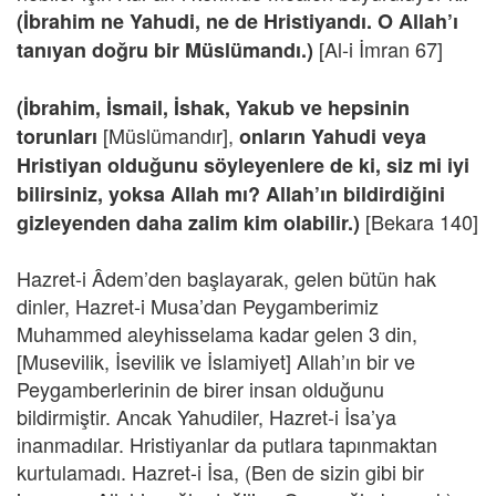
(İbrahim ne Yahudi, ne de Hristiyandı. O Allah’ı
[Al-i İmran 67]
tanıyan doğru bir Müslümandı.)
(İbrahim, İsmail, İshak, Yakub ve hepsinin
[Müslümandır],
torunları
onların Yahudi veya
Hristiyan olduğunu söyleyenlere de ki, siz mi iyi
bilirsiniz, yoksa Allah mı? Allah’ın bildirdiğini
[Bekara 140]
gizleyenden daha zalim kim olabilir.)
Hazret-i Âdem’den başlayarak, gelen bütün hak
dinler, Hazret-i Musa’dan Peygamberimiz
Muhammed aleyhisselama kadar gelen 3 din,
[Musevilik, İsevilik ve İslamiyet] Allah’ın bir ve
Peygamberlerinin de birer insan olduğunu
bildirmiştir. Ancak Yahudiler, Hazret-i İsa’ya
inanmadılar. Hristiyanlar da putlara tapınmaktan
kurtulamadı. Hazret-i İsa, (Ben de sizin gibi bir