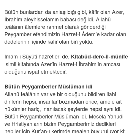
Bütün bunlardan da anlaşıldığı gibi, kâfir olan Azer,
İbrahim aleyhisselamın babası değildi. Allahü
teâlânın âlemlere rahmet olarak gönderdiği
Peygamber efendimizin Hazret-i Âdem’e kadar olan
dedelerinin içinde kâfir olan biri yoktu.
İmam-ı Süyûti hazretleri de,
Kitabüd-derc-il-münife
isimli kitabında Azer’in Hazret-i İbrahim’in amcası
olduğunu ispat etmektedir.
Bütün Peygamberler Müslüman idi
Allahü teâlânın var ve bir olduğunu bildiren ilahi
dinlerin hepsi, insanlar bozmadan önce, amele ait
hükümler hariç, inanılacak şeylerde hepsi aynı idi.
Bütün Peygamberler Müslüman idi. Mesela Yahudi
ve Hristiyanların bizim Peygamberimiz dedikleri
nebiler için Kur’an-ı kerimde mealen buyuruluyor ki: