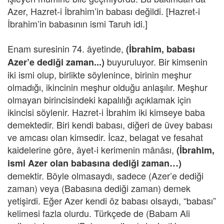
Azer, Hazret-i İbrahim’in babası değildi. [Hazret-i
İbrahim’in babasının ismi Taruh idi.]
Enam suresinin 74. âyetinde,
(İbrahim, babası
buyuruluyor. Bir kimsenin
Azer’e dediği zaman...)
iki ismi olup, birlikte söylenince, birinin meşhur
olmadığı, ikincinin meşhur olduğu anlaşılır. Meşhur
olmayan birincisindeki kapalılığı açıklamak için
ikincisi söylenir. Hazret-i İbrahim iki kimseye baba
demektedir. Biri kendi babası, diğeri de üvey babası
ve amcası olan kimsedir. İcaz, belagat ve fesahat
kaidelerine göre, âyet-i kerimenin mânâsı,
(İbrahim,
ismi Azer olan babasına dediği zaman…)
demektir. Böyle olmasaydı, sadece (Azer’e dediği
zaman) veya (Babasına dediği zaman) demek
yetişirdi. Eğer Azer kendi öz babası olsaydı, “babası”
kelimesi fazla olurdu. Türkçede de (Babam Ali