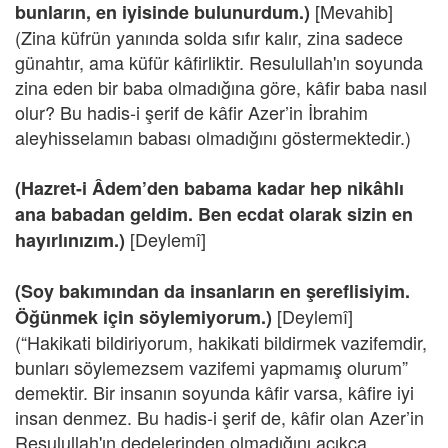
[Mevahib]
bunların, en iyisinde bulunurdum.)
(Zina küfrün yanında solda sıfır kalır, zina sadece
günahtır, ama küfür kâfirliktir. Resulullah'ın soyunda
zina eden bir baba olmadığına göre, kâfir baba nasıl
olur? Bu hadis-i şerif de kâfir Azer’in İbrahim
aleyhisselamın babası olmadığını göstermektedir.)
(Hazret-i Âdem’den babama kadar hep nikâhlı
ana babadan geldim. Ben ecdat olarak sizin en
[Deylemî]
hayırlınızım.)
(Soy bakımından da insanların en şereflisiyim.
[Deylemî]
Öğünmek için söylemiyorum.)
(“Hakikati bildiriyorum, hakikati bildirmek vazifemdir,
bunları söylemezsem vazifemi yapmamış olurum”
demektir. Bir insanın soyunda kâfir varsa, kâfire iyi
insan denmez. Bu hadis-i şerif de, kâfir olan Azer’in
Resulullah'ın dedelerinden olmadığını açıkça