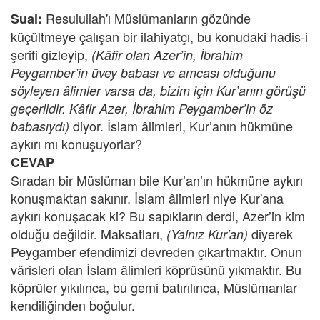
Resulullah'ı Müslümanların gözünde
Sual:
küçültmeye çalışan bir ilahiyatçı, bu konudaki hadis-i
şerifi gizleyip,
(Kâfir olan Azer’in, İbrahim
Peygamber’in üvey babası ve amcası olduğunu
söyleyen âlimler varsa da, bizim için Kur’anın görüşü
geçerlidir. Kâfir Azer, İbrahim Peygamber’in öz
diyor. İslam âlimleri, Kur’anın hükmüne
babasıydı)
aykırı mı konuşuyorlar?
CEVAP
Sıradan bir Müslüman bile Kur’an’ın hükmüne aykırı
konuşmaktan sakınır. İslam âlimleri niye Kur'ana
aykırı konuşacak ki? Bu sapıkların derdi, Azer’in kim
olduğu değildir. Maksatları,
diyerek
(Yalnız Kur'an)
Peygamber efendimizi devreden çıkartmaktır. Onun
vârisleri olan İslam âlimleri köprüsünü yıkmaktır. Bu
köprüler yıkılınca, bu gemi batırılınca, Müslümanlar
kendiliğinden boğulur.