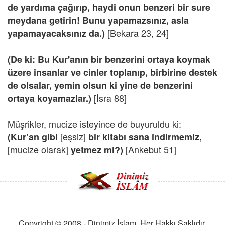
de yardıma çağırıp, haydi onun benzeri bir sure
meydana getirin! Bunu yapamazsınız, asla
[Bekara 23, 24]
yapamayacaksınız da.)
(De ki: Bu Kur'anın bir benzerini ortaya koymak
üzere insanlar ve cinler toplanıp, birbirine destek
de olsalar, yemin olsun ki yine de benzerini
[İsra 88]
ortaya koyamazlar.)
Müşrikler, mucize isteyince de buyuruldu ki:
[eşsiz]
(Kur’an gibi
bir kitabı sana indirmemiz,
[mucize olarak]
[Ankebut 51]
yetmez mi?)
Copyright © 2008 - Dinimiz İslam. Her Hakkı Saklıdır.