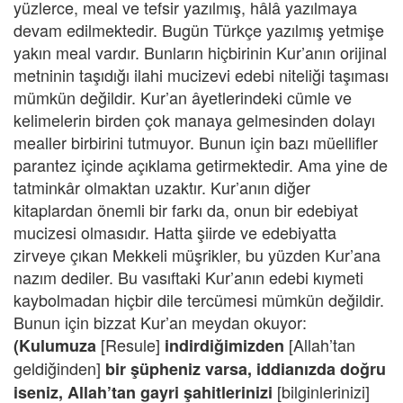
yüzlerce, meal ve tefsir yazılmış, hâlâ yazılmaya
devam edilmektedir. Bugün Türkçe yazılmış yetmişe
yakın meal vardır. Bunların hiçbirinin Kur’anın orijinal
metninin taşıdığı ilahi mucizevi edebi niteliği taşıması
mümkün değildir. Kur’an âyetlerindeki cümle ve
kelimelerin birden çok manaya gelmesinden dolayı
mealler birbirini tutmuyor. Bunun için bazı müellifler
parantez içinde açıklama getirmektedir. Ama yine de
tatminkâr olmaktan uzaktır. Kur’anın diğer
kitaplardan önemli bir farkı da, onun bir edebiyat
mucizesi olmasıdır. Hatta şiirde ve edebiyatta
zirveye çıkan Mekkeli müşrikler, bu yüzden Kur’ana
nazım dediler. Bu vasıftaki Kur’anın edebi kıymeti
kaybolmadan hiçbir dile tercümesi mümkün değildir.
Bunun için bizzat Kur’an meydan okuyor:
[Resule]
[Allah’tan
(Kulumuza
indirdiğimizden
geldiğinden]
bir şüpheniz varsa, iddianızda doğru
[bilginlerinizi]
iseniz, Allah’tan gayri şahitlerinizi