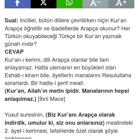
İnciller, bütün dillere çevrilirken niçin Kur’an
Sual:
Arapça öğretilir ve ibadetlerde Arapça okunur? Her
Türkün okuyabileceği Türkçe bir Kur’an yazmak
günah mıdır?
CEVAP
Kur’an-ı kerimi, dili Arapça olanlar bile tam
anlayamaz. Hatta ulemanın en büyükleri olan
Eshab-ı kiram bile, âyetlerin manalarını Resulullaha
sorarlardı. Bir hadis-i şerif meali:
(Kur’an, Allah’ın metin ipidir. Manalarının hepsi
[İbni Mace]
anlaşılmaz.)
Yusuf suresinin,
(Biz Kur’anı Arapça olarak
mealindeki
indirdik, umulur ki, siz onu anlarsınız)
2. âyet-i kerimesi, tefsirlerde özet olarak şöyle
açıklanıyor: