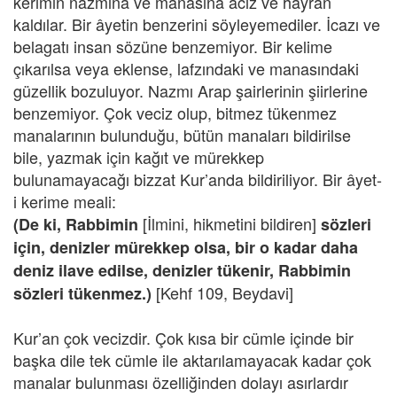
kerimin nazmına ve manasına aciz ve hayran
kaldılar. Bir âyetin benzerini söyleyemediler. İcazı ve
belagatı insan sözüne benzemiyor. Bir kelime
çıkarılsa veya eklense, lafzındaki ve manasındaki
güzellik bozuluyor. Nazmı Arap şairlerinin şiirlerine
benzemiyor. Çok veciz olup, bitmez tükenmez
manalarının bulunduğu, bütün manaları bildirilse
bile, yazmak için kağıt ve mürekkep
bulunamayacağı bizzat Kur’anda bildiriliyor. Bir âyet-
i kerime meali:
[İlmini, hikmetini bildiren]
(De ki, Rabbimin
sözleri
için, denizler mürekkep olsa, bir o kadar daha
deniz ilave edilse, denizler tükenir, Rabbimin
[Kehf 109, Beydavi]
sözleri tükenmez.)
Kur’an çok vecizdir. Çok kısa bir cümle içinde bir
başka dile tek cümle ile aktarılamayacak kadar çok
manalar bulunması özelliğinden dolayı asırlardır