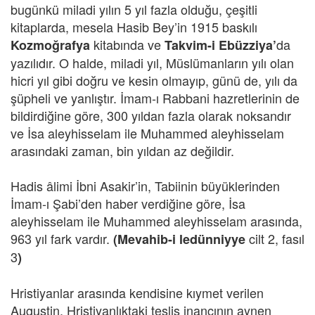
bugünkü miladi yılın 5 yıl fazla olduğu, çeşitli
kitaplarda, mesela Hasib Bey’in 1915 baskılı
kitabında ve
da
Kozmoğrafya
Takvim-i Ebüzziya’
yazılıdır. O halde, miladi yıl, Müslümanların yılı olan
hicri yıl gibi doğru ve kesin olmayıp, günü de, yılı da
şüpheli ve yanlıştır. İmam-ı Rabbani hazretlerinin de
bildirdiğine göre, 300 yıldan fazla olarak noksandır
ve İsa aleyhisselam ile Muhammed aleyhisselam
arasındaki zaman, bin yıldan az değildir.
Hadis âlimi İbni Asakir’in, Tabiinin büyüklerinden
İmam-ı Şabi’den haber verdiğine göre, İsa
aleyhisselam ile Muhammed aleyhisselam arasında,
963 yıl fark vardır.
cilt 2, fasıl
(Mevahib-i ledünniyye
3
)
Hristiyanlar arasında kendisine kıymet verilen
Augustin, Hristiyanlıktaki teslis inancının aynen