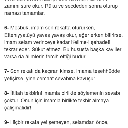
zammı sure okur. Rüku ve secdeden sonra oturup
namazı tamamlar.
Mesbuk, imam son rekatta otururken,
6-
Ettehıyyatüyü yavaş yavaş okur, eğer erken bitirirse,
imam selam verinceye kadar Kelime-i şehadeti
tekrar eder. Sükut etmez. Bu hususta başka kaviller
varsa da âlimlerin tercih ettiği budur.
Son rekatı da kaçıran kimse, imama teşehhüdde
7-
yetişirse, yine cemaat sevabına kavuşur.
İftitah tekbirini imamla birlikte söylemenin sevabı
8-
çoktur. Onun için imamla birlikte tekbir almaya
çalışmalıdır!
Hiçbir rekata yetişemeyen, selamdan önce,
9-