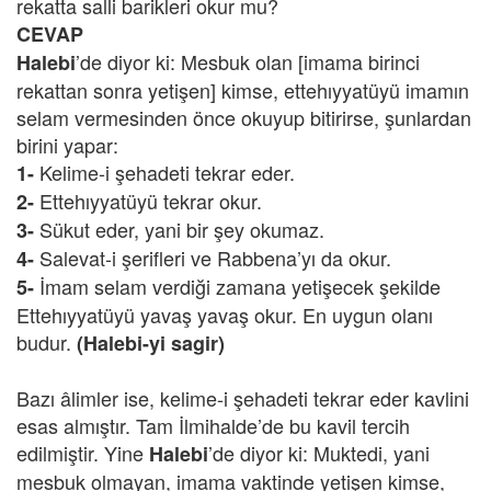
rekatta salli barikleri okur mu?
CEVAP
’de diyor ki: Mesbuk olan [imama birinci
Halebi
rekattan sonra yetişen] kimse, ettehıyyatüyü imamın
selam vermesinden önce okuyup bitirirse, şunlardan
birini yapar:
Kelime-i şehadeti tekrar eder.
1-
Ettehıyyatüyü tekrar okur.
2-
Sükut eder, yani bir şey okumaz.
3-
Salevat-i şerifleri ve Rabbena’yı da okur.
4-
İmam selam verdiği zamana yetişecek şekilde
5-
Ettehıyyatüyü yavaş yavaş okur. En uygun olanı
budur.
(Halebi-yi sagir)
Bazı âlimler ise, kelime-i şehadeti tekrar eder kavlini
esas almıştır. Tam İlmihalde’de bu kavil tercih
edilmiştir. Yine
’de diyor ki: Muktedi, yani
Halebi
mesbuk olmayan, imama vaktinde yetişen kimse,