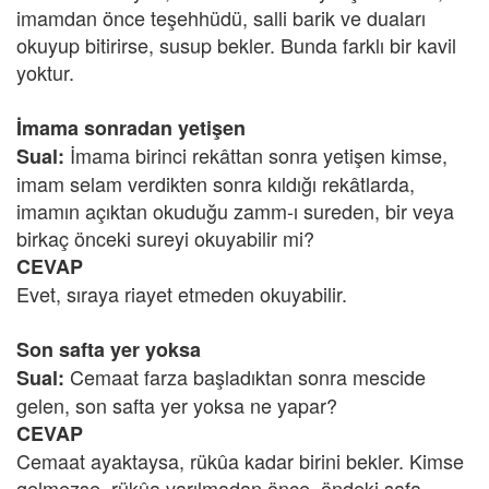
imamdan önce teşehhüdü, salli barik ve duaları
okuyup bitirirse, susup bekler. Bunda farklı bir kavil
yoktur.
İmama sonradan yetişen
İmama birinci rekâttan sonra yetişen kimse,
Sual:
imam selam verdikten sonra kıldığı rekâtlarda,
imamın açıktan okuduğu zamm-ı sureden, bir veya
birkaç önceki sureyi okuyabilir mi?
CEVAP
Evet, sıraya riayet etmeden okuyabilir.
Son safta yer yoksa
Cemaat farza başladıktan sonra mescide
Sual:
gelen, son safta yer yoksa ne yapar?
CEVAP
Cemaat ayaktaysa, rükûa kadar birini bekler. Kimse
gelmezse, rükûa varılmadan önce, öndeki safa