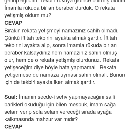
getirip eğildim. Tekbiri rükuya gidince bitirmiş oldum.
İmamla rükuda bir an beraber durduk. O rekata
yetişmiş oldum mu?
CEVAP
Bırakın rekata yetişmeyi namazınız sahih olmadı.
Çünkü iftitah tekbirini ayakta almak şarttır. İftitah
tekbirini ayakta alıp, sonra imamla rükuda bir an
beraber kalsaydınız hem namazınız sahih olmuş
olur, hem de o rekata yetişmiş olurdunuz. Rekata
yetişeceğim diye böyle hata yapmamalı. Rekata
yetişemese de namaza uyması sahih olmalı. Bunun
için de tekbiri ayakta iken almak şarttır.
İmamın secde-i sehv yapmayacağını salli
Sual:
barikleri okuduğu için bilen mesbuk, imam sağa
selam verip sola selam vereceği sırada ayağa
kalkmasında mahzur var mıdır?
CEVAP