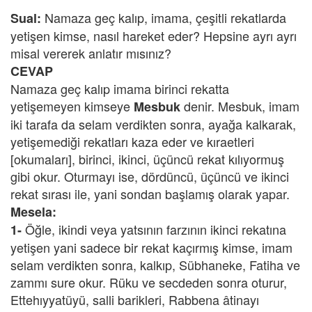
Namaza geç kalıp, imama, çeşitli rekatlarda
Sual:
yetişen kimse, nasıl hareket eder? Hepsine ayrı ayrı
misal vererek anlatır mısınız?
CEVAP
Namaza geç kalıp imama birinci rekatta
yetişemeyen kimseye
denir. Mesbuk, imam
Mesbuk
iki tarafa da selam verdikten sonra, ayağa kalkarak,
yetişemediği rekatları kaza eder ve kıraetleri
[okumaları], birinci, ikinci, üçüncü rekat kılıyormuş
gibi okur. Oturmayı ise, dördüncü, üçüncü ve ikinci
rekat sırası ile, yani sondan başlamış olarak yapar.
Mesela:
Öğle, ikindi veya yatsının farzının ikinci rekatına
1-
yetişen yani sadece bir rekat kaçırmış kimse, imam
selam verdikten sonra, kalkıp, Sübhaneke, Fatiha ve
zammı sure okur. Rüku ve secdeden sonra oturur,
Ettehıyyatüyü, salli barikleri, Rabbena âtinayı