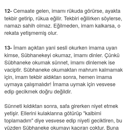
Cemaate gelen, imamı rükuda görürse, ayakta
12-
tekbir getirip, rükua eğilir. Tekbiri eğilirken söylerse,
namazı sahih olmaz. Eğilmeden, imam kalkarsa, o
rekata yetişmemiş olur.
İmam açıktan yani sesli okurken imama uyan
13-
kimse, Sübhanekeyi okumaz, imamı dinler. Çünkü
Sübhaneke okumak sünnet, imamı dinlemek ise
vaciptir. Sübhaneke okumaktan mahrum kalmamak
için, imam tekbir aldıktan sonra, hemen imama
uymaya çalışmalıdır! İmama uymak için vesvese
edip gecikmek doğru değildir.
Sünneti kıldıktan sonra, safa girerken niyet etmek
yetişir. Ellerini kulaklarına götürüp "kalbimi
toplamadım" diye vesvese edip niyeti geciktiren, bu
yüzden Sübhaneke okumayı kaçıran çoktur. Buna