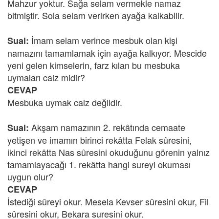
Mahzur yoktur. Sağa selam vermekle namaz
bitmiştir. Sola selam verirken ayağa kalkabilir.
İmam selam verince mesbuk olan kişi
Sual:
namazını tamamlamak için ayağa kalkıyor. Mescide
yeni gelen kimselerin, farz kılan bu mesbuka
uymaları caiz midir?
CEVAP
Mesbuka uymak caiz değildir.
Akşam namazının 2. rekâtında cemaate
Sual:
yetişen ve imamın birinci rekâtta Felak sûresini,
ikinci rekâtta Nas sûresini okuduğunu görenin yalnız
tamamlayacağı 1. rekâtta hangi sureyi okuması
uygun olur?
CEVAP
İstediği sûreyi okur. Mesela Kevser sûresini okur, Fil
sûresini okur, Bekara suresini okur.