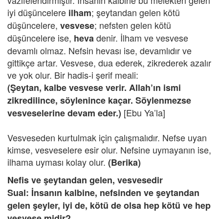
vazifelendirmiştir. İnsanın kalbine bu melekten gelen
iyi düşüncelere
; şeytandan gelen kötü
ilham
düşüncelere,
; nefsten gelen kötü
vesvese
düşüncelere ise,
denir. İlham ve vesvese
heva
devamlı olmaz. Nefsin hevası ise, devamlıdır ve
gittikçe artar. Vesvese, dua ederek, zikrederek azalır
ve yok olur. Bir hadis-i şerif meali:
(Şeytan, kalbe vesvese verir. Allah’ın ismi
zikredilince, söylenince kaçar. Söylenmezse
[Ebu Ya’la]
vesveselerine devam eder.)
Vesveseden kurtulmak için çalışmalıdır. Nefse uyan
kimse, vesveselere esir olur. Nefsine uymayanın ise,
ilhama uyması kolay olur.
(Berika)
Nefis ve şeytandan gelen, vesvesedir
Sual: İnsanın kalbine, nefsinden ve şeytandan
gelen şeyler, iyi de, kötü de olsa hep kötü ve hep
vesvese midir?