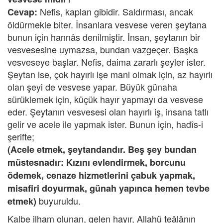
Nefis, kaplan gibidir. Saldırması, ancak
Cevap:
öldürmekle biter. İnsanlara vesvese veren şeytana
bunun için hannâs denilmiştir. İnsan, şeytanın bir
vesvesesine uymazsa, bundan vazgeçer. Başka
vesveseye başlar. Nefis, daima zararlı şeyler ister.
Şeytan ise, çok hayırlı işe mani olmak için, az hayırlı
olan şeyi de vesvese yapar. Büyük günaha
sürüklemek için, küçük hayır yapmayı da vesvese
eder. Şeytanın vesvesesi olan hayırlı iş, insana tatlı
gelir ve acele ile yapmak ister. Bunun için, hadîs-i
şerifte;
(Acele etmek, şeytandandır. Beş şey bundan
müstesnadır: Kızını evlendirmek, borcunu
ödemek, cenaze hizmetlerini çabuk yapmak,
misafiri doyurmak, günah yapınca hemen tevbe
buyuruldu.
etmek)
Kalbe ilham olunan, gelen hayır, Allahü teâlânın