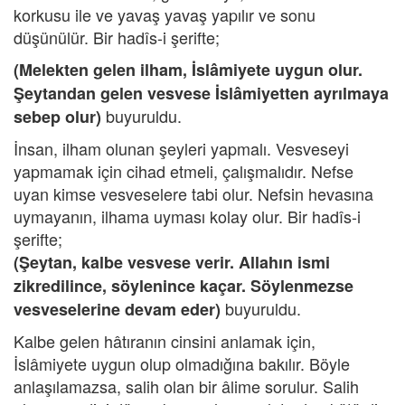
korkusu ile ve yavaş yavaş yapılır ve sonu
düşünülür. Bir hadîs-i şerifte;
(Melekten gelen ilham, İslâmiyete uygun olur.
Şeytandan gelen vesvese İslâmiyetten ayrılmaya
buyuruldu.
sebep olur)
İnsan, ilham olunan şeyleri yapmalı. Vesveseyi
yapmamak için cihad etmeli, çalışmalıdır. Nefse
uyan kimse vesveselere tabi olur. Nefsin hevasına
uymayanın, ilhama uyması kolay olur. Bir hadîs-i
şerifte;
(Şeytan, kalbe vesvese verir. Allahın ismi
zikredilince, söylenince kaçar. Söylenmezse
buyuruldu.
vesveselerine devam eder)
Kalbe gelen hâtıranın cinsini anlamak için,
İslâmiyete uygun olup olmadığına bakılır. Böyle
anlaşılamazsa, salih olan bir âlime sorulur. Salih