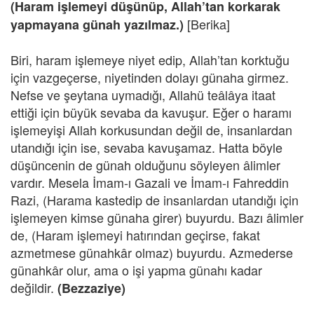
(Haram işlemeyi düşünüp, Allah’tan korkarak
[Berika]
yapmayana günah yazılmaz.)
Biri, haram işlemeye niyet edip, Allah’tan korktuğu
için vazgeçerse, niyetinden dolayı günaha girmez.
Nefse ve şeytana uymadığı, Allahü teâlâya itaat
ettiği için büyük sevaba da kavuşur. Eğer o haramı
işlemeyişi Allah korkusundan değil de, insanlardan
utandığı için ise, sevaba kavuşamaz. Hatta böyle
düşüncenin de günah olduğunu söyleyen âlimler
vardır. Mesela İmam-ı Gazali ve İmam-ı Fahreddin
Razi, (Harama kastedip de insanlardan utandığı için
işlemeyen kimse günaha girer) buyurdu. Bazı âlimler
de, (Haram işlemeyi hatırından geçirse, fakat
azmetmese günahkâr olmaz) buyurdu. Azmederse
günahkâr olur, ama o işi yapma günahı kadar
değildir.
(Bezzaziye)