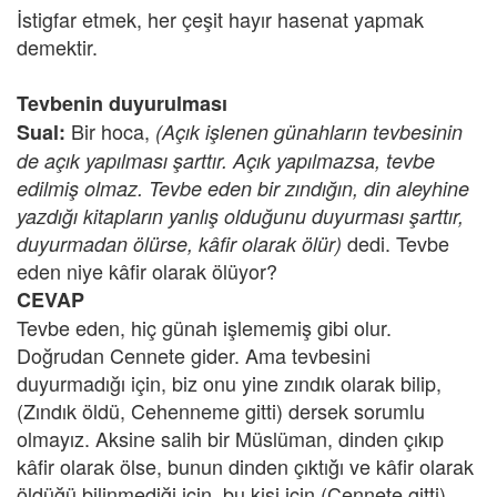
İstigfar etmek, her çeşit hayır hasenat yapmak
demektir.
Tevbenin duyurulması
Bir hoca,
Sual:
(Açık işlenen günahların tevbesinin
de açık yapılması şarttır. Açık yapılmazsa, tevbe
edilmiş olmaz. Tevbe eden bir zındığın, din aleyhine
yazdığı kitapların yanlış olduğunu duyurması şarttır,
dedi. Tevbe
duyurmadan ölürse, kâfir olarak ölür)
eden niye kâfir olarak ölüyor?
CEVAP
Tevbe eden, hiç günah işlememiş gibi olur.
Doğrudan Cennete gider. Ama tevbesini
duyurmadığı için, biz onu yine zındık olarak bilip,
(Zındık öldü, Cehenneme gitti) dersek sorumlu
olmayız. Aksine salih bir Müslüman, dinden çıkıp
kâfir olarak ölse, bunun dinden çıktığı ve kâfir olarak
öldüğü bilinmediği için, bu kişi için (Cennete gitti)