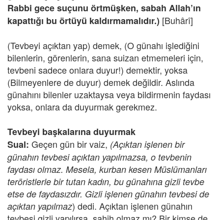
Rabbi gece suçunu örtmüşken, sabah Allah’ın
[Buhârî]
kapattığı bu örtüyü kaldırmamalıdır.)
(Tevbeyi açıktan yap) demek, (O günahı işlediğini
bilenlerin, görenlerin, sana suizan etmemeleri için,
tevbeni sadece onlara duyur!) demektir, yoksa
(Bilmeyenlere de duyur) demek değildir. Aslında
günahını bilenler uzaktaysa veya bildirmenin faydası
yoksa, onlara da duyurmak gerekmez.
Tevbeyi başkalarına duyurmak
Geçen gün bir vaiz,
Sual:
(Açıktan işlenen bir
günahın tevbesi açıktan yapılmazsa, o tevbenin
faydası olmaz. Mesela, kurban kesen Müslümanları
teröristlerle bir tutan kadın, bu günahına gizli tevbe
etse de faydasızdır. Gizli işlenen günahın tevbesi de
) dedi. Açıktan işlenen günahın
açıktan yapılmaz
tevbesi gizli yapılırsa, sahih olmaz mı? Bir kimse de