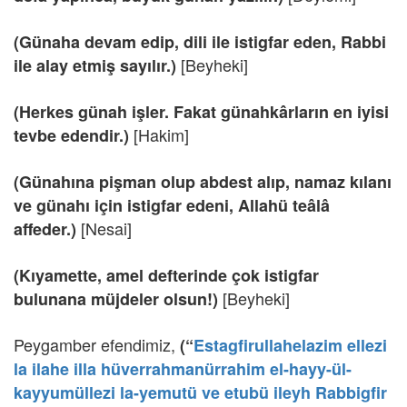
(Günaha devam edip, dili ile istigfar eden, Rabbi
[Beyheki]
ile alay etmiş sayılır.)
(Herkes günah işler. Fakat günahkârların en iyisi
[Hakim]
tevbe edendir.)
(Günahına pişman olup abdest alıp, namaz kılanı
ve günahı için istigfar edeni, Allahü teâlâ
[Nesai]
affeder.)
(Kıyamette, amel defterinde çok istigfar
[Beyheki]
bulunana müjdeler olsun!)
Peygamber efendimiz,
(“
Estagfirullahelazim ellezi
la ilahe illa hüverrahmanürrahim el-hayy-ül-
kayyumüllezi la-yemutü ve etubü ileyh Rabbigfir