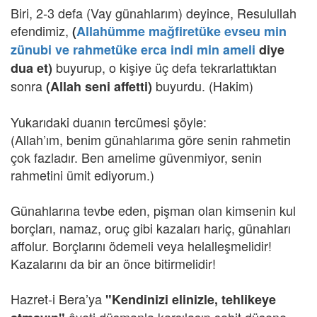
Biri, 2-3 defa (Vay günahlarım) deyince, Resulullah
efendimiz,
(
Allahümme mağfiretüke evseu min
zünubi ve rahmetüke erca indi min ameli
diye
buyurup, o kişiye üç defa tekrarlattıktan
dua et)
sonra
buyurdu. (Hakim)
(Allah seni affetti)
Yukarıdaki duanın tercümesi şöyle:
(Allah’ım, benim günahlarıma göre senin rahmetin
çok fazladır. Ben amelime güvenmiyor, senin
rahmetini ümit ediyorum.)
Günahlarına tevbe eden, pişman olan kimsenin kul
borçları, namaz, oruç gibi kazaları hariç, günahları
affolur. Borçlarını ödemeli veya helalleşmelidir!
Kazalarını da bir an önce bitirmelidir!
Hazret-i Bera’ya
"Kendinizi elinizle, tehlikeye