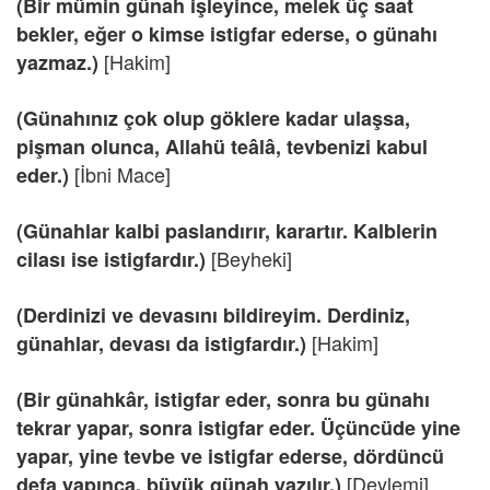
(Bir mümin günah işleyince, melek üç saat
bekler, eğer o kimse istigfar ederse, o günahı
[Hakim]
yazmaz.)
(Günahınız çok olup göklere kadar ulaşsa,
pişman olunca, Allahü teâlâ, tevbenizi kabul
[İbni Mace]
eder.)
(Günahlar kalbi paslandırır, karartır. Kalblerin
[Beyheki]
cilası ise istigfardır.)
(Derdinizi ve devasını bildireyim. Derdiniz,
[Hakim]
günahlar, devası da istigfardır.)
(Bir günahkâr, istigfar eder, sonra bu günahı
tekrar yapar, sonra istigfar eder. Üçüncüde yine
yapar, yine tevbe ve istigfar ederse, dördüncü
[Deylemi]
defa yapınca, büyük günah yazılır.)