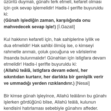
üzüntü duymalı, günahı terk etmeli, kefaret olması
için çok sevap işlemelidir! Hadis-i şerifte buyuruldu
ki:
(Günah işlediğin zaman, karşılığında onu
[İ.Gazali]
mahvedecek sevap işle!)
Kul hakkının kefareti için, hak sahiplerine iyilik ve
dua etmelidir! Hak sahibi ölmüş ise, o kimseyi
rahmetle anmalı, çoluk çocuğuna ve vârislerine
ihsanda bulunmalıdır! Günahları için istigfara devam
etmelidir! Hadis-i şerifte buyuruldu ki:
(Allahü teâlâ, istigfara devam edeni, her
sıkıntıdan kurtarır, her darlıkta bir genişlik verir
[Nesai]
ve ummadığı yerden rızıklandırır.)
Bir kimse günah işleyince, Allahü teâlânın bu günahı
işlerken gördüğünü bilse, Allahü teâlâ, kulunun
kendisini hatırlaması sebebiyle günahını affeder.