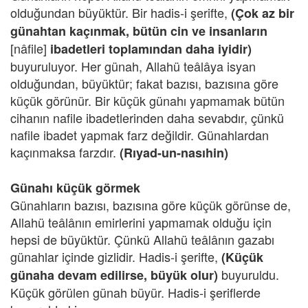
olduğundan büyüktür. Bir hadis-i şerifte,
(Çok az bir
günahtan kaçınmak, bütün cin ve insanların
[nâfile]
ibadetleri toplamından daha iyidir)
buyuruluyor. Her günah, Allahü teâlâya isyan
olduğundan, büyüktür; fakat bazısı, bazısına göre
küçük görünür. Bir küçük günahı yapmamak bütün
cihanın nafile ibadetlerinden daha sevabdır, çünkü
nafile ibadet yapmak farz değildir. Günahlardan
kaçınmaksa farzdır.
(Rıyad-un-nasıhin)
Günahı küçük görmek
Günahların bazısı, bazısına göre küçük görünse de,
Allahü teâlânın emirlerini yapmamak olduğu için
hepsi de büyüktür. Çünkü Allahü teâlânın gazabı
günahlar içinde gizlidir. Hadis-i şerifte,
(Küçük
buyuruldu.
günaha devam edilirse, büyük olur)
Küçük görülen günah büyür. Hadis-i şeriflerde