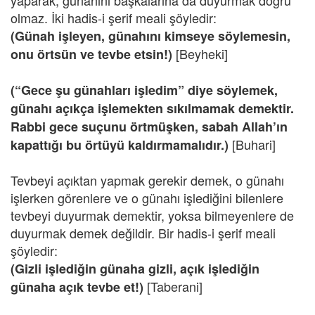
yaparak, günahını başkalarına da duyurmak doğru
olmaz. İki hadis-i şerif meali şöyledir:
(Günah işleyen, günahını kimseye söylemesin,
[Beyheki]
onu örtsün ve tevbe etsin!)
(“Gece şu günahları işledim” diye söylemek,
günahı açıkça işlemekten sıkılmamak demektir.
Rabbi gece suçunu örtmüşken, sabah Allah’ın
[Buhari]
kapattığı bu örtüyü kaldırmamalıdır.)
Tevbeyi açıktan yapmak gerekir demek, o günahı
işlerken görenlere ve o günahı işlediğini bilenlere
tevbeyi duyurmak demektir, yoksa bilmeyenlere de
duyurmak demek değildir. Bir hadis-i şerif meali
şöyledir:
(Gizli işlediğin günaha gizli, açık işlediğin
[Taberani]
günaha açık tevbe et!)