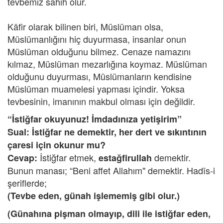
tevbemiz sahih olur.
Kâfir olarak bilinen biri, Müslüman olsa,
Müslümanlığını hiç duyurmasa, insanlar onun
Müslüman olduğunu bilmez. Cenaze namazını
kılmaz, Müslüman mezarlığına koymaz. Müslüman
olduğunu duyurması, Müslümanların kendisine
Müslüman muamelesi yapması içindir. Yoksa
tevbesinin, imanının makbul olması için değildir.
“İstiğfar okuyunuz! İmdadınıza yetişirim”
Sual: İstiğfar ne demektir, her dert ve sıkıntının
çaresi için okunur mu?
İstiğfar etmek,
demektir.
Cevap:
estağfirullah
Bunun manası; “Beni affet Allahım" demektir. Hadîs-i
şeriflerde;
(Tevbe eden, günah işlememiş gibi olur.)
(Günahına pişman olmayıp, dili ile istiğfar eden,