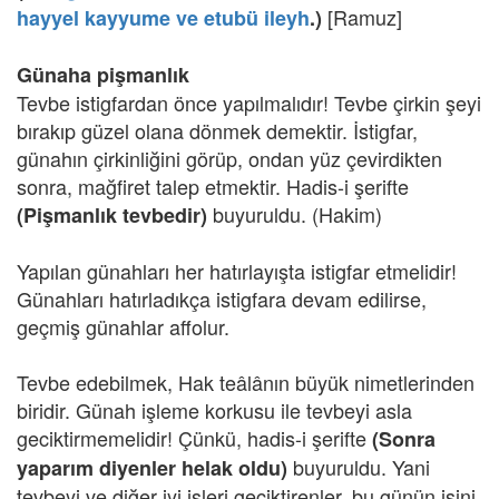
[Ramuz]
hayyel kayyume ve etubü ileyh
.)
Günaha pişmanlık
Tevbe istigfardan önce yapılmalıdır! Tevbe çirkin şeyi
bırakıp güzel olana dönmek demektir. İstigfar,
günahın çirkinliğini görüp, ondan yüz çevirdikten
sonra, mağfiret talep etmektir. Hadis-i şerifte
buyuruldu. (Hakim)
(Pişmanlık tevbedir)
Yapılan günahları her hatırlayışta istigfar etmelidir!
Günahları hatırladıkça istigfara devam edilirse,
geçmiş günahlar affolur.
Tevbe edebilmek, Hak teâlânın büyük nimetlerinden
biridir. Günah işleme korkusu ile tevbeyi asla
geciktirmemelidir! Çünkü, hadis-i şerifte
(Sonra
buyuruldu. Yani
yaparım diyenler helak oldu)
tevbeyi ve diğer iyi işleri geciktirenler, bu günün işini