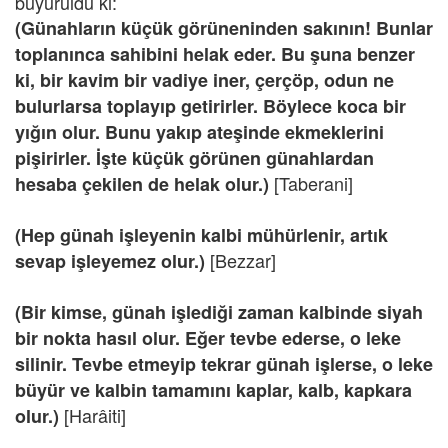
buyuruldu ki:
(Günahların küçük görüneninden sakının! Bunlar
toplanınca sahibini helak eder. Bu şuna benzer
ki, bir kavim bir vadiye iner, çerçöp, odun ne
bulurlarsa toplayıp getirirler. Böylece koca bir
yığın olur. Bunu yakıp ateşinde ekmeklerini
pişirirler. İşte küçük görünen günahlardan
[Taberani]
hesaba çekilen de helak olur.)
(Hep günah işleyenin kalbi mühürlenir, artık
[Bezzar]
sevap işleyemez olur.)
(Bir kimse, günah işlediği zaman kalbinde siyah
bir nokta hasıl olur. Eğer tevbe ederse, o leke
silinir. Tevbe etmeyip tekrar günah işlerse, o leke
büyür ve kalbin tamamını kaplar, kalb, kapkara
[Harâiti]
olur.)