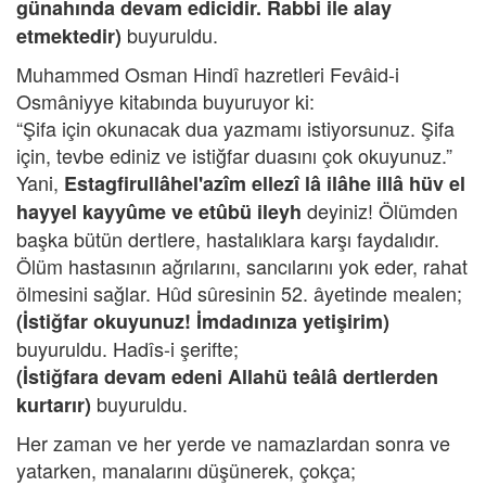
günahında devam edicidir. Rabbi ile alay
buyuruldu.
etmektedir)
Muhammed Osman Hindî hazretleri Fevâid-i
Osmâniyye kitabında buyuruyor ki:
“Şifa için okunacak dua yazmamı istiyorsunuz. Şifa
için, tevbe ediniz ve istiğfar duasını çok okuyunuz.”
Yani,
Estagfirullâhel'azîm ellezî lâ ilâhe illâ hüv el
deyiniz! Ölümden
hayyel kayyûme ve etûbü ileyh
başka bütün dertlere, hastalıklara karşı faydalıdır.
Ölüm hastasının ağrılarını, sancılarını yok eder, rahat
ölmesini sağlar. Hûd sûresinin 52. âyetinde mealen;
(İstiğfar okuyunuz! İmdadınıza yetişirim)
buyuruldu. Hadîs-i şerifte;
(İstiğfara devam edeni Allahü teâlâ dertlerden
buyuruldu.
kurtarır)
Her zaman ve her yerde ve namazlardan sonra ve
yatarken, manalarını düşünerek, çokça;