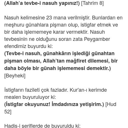
[Tahrim 8]
(Allah’a tevbe-i nasuh yapınız!)
Nasuh kelimesine 23 mana verilmiştir. Bunlardan en
meşhuru günahlara pişman olup, istigfar etmek ve
bir daha işlememeye karar vermektir. Nasuh
tevbesinin ne olduğunu soran zata Peygamber
efendimiz buyurdu ki:
(Tevbe-i nasuh, günahkârın işlediği günahtan
pişman olması, Allah’tan mağfiret dilemesi, bir
daha böyle bir günah işlememesi demektir.)
[Beyheki]
İstigfarın fazileti çok fazladır. Kur'an-ı kerimde
mealen buyuruluyor ki:
[Hud
(İstigfar okuyunuz! İmdadınıza yetişirim.)
52]
Hadis-i şeriflerde de buyuruldu ki: