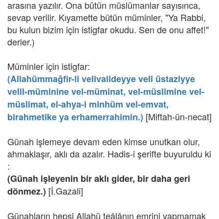
arasına yazılır. Ona bütün müslümanlar sayısınca,
sevap verilir. Kıyamette bütün müminler, "Ya Rabbi,
bu kulun bizim için istigfar okudu. Sen de onu affet!"
derler.)
Müminler için istigfar:
(Allahümmağfir-li velivalideyye veli üstaziyye
velil-müminine vel-müminat, vel-müslimine vel-
müslimat, el-ahya-i minhüm vel-emvat,
[Miftah-ün-necat]
birahmetike ya erhamerrahimin.)
Günah işlemeye devam eden kimse unutkan olur,
ahmaklaşır, aklı da azalır. Hadis-i şerifte buyuruldu ki
:
(Günah işleyenin bir aklı gider, bir daha geri
[İ.Gazali]
dönmez.)
Günahların hepsi Allahü teâlânın emrini yapmamak