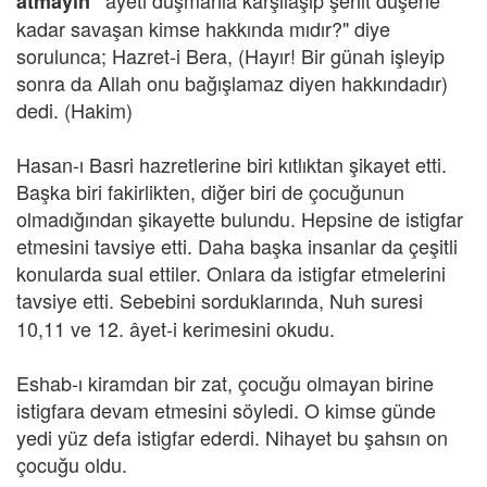
âyeti düşmanla karşılaşıp şehit düşene
atmayın"
kadar savaşan kimse hakkında mıdır?" diye
sorulunca; Hazret-i Bera, (Hayır! Bir günah işleyip
sonra da Allah onu bağışlamaz diyen hakkındadır)
dedi. (Hakim)
Hasan-ı Basri hazretlerine biri kıtlıktan şikayet etti.
Başka biri fakirlikten, diğer biri de çocuğunun
olmadığından şikayette bulundu. Hepsine de istigfar
etmesini tavsiye etti. Daha başka insanlar da çeşitli
konularda sual ettiler. Onlara da istigfar etmelerini
tavsiye etti. Sebebini sorduklarında, Nuh
suresi
10,11 ve 12. âyet-i kerimesini okudu.
Eshab-ı kiramdan bir zat, çocuğu olmayan birine
istigfara devam etmesini söyledi. O kimse günde
yedi yüz defa istigfar ederdi. Nihayet bu şahsın on
çocuğu oldu.