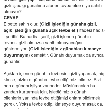
gizli işlediği günahına alenen tevbe etse niye sahih
olmuyor?
CEVAP
Elbette sahih olur.
(Gizli işlediğin günaha gizli,
!
ifadesi hadis-
açık işlediğin günaha açık tevbe et
)
i şeriftir. Bu hadis-i şerif, gizli işlenen günahın
tevbesi gizli olmazsa sahih olmayacağını
göstermiyor.
(Gizli işlediğiniz günahları kimseye
) demektir. Günahı duyurmak da ayrıca
duyurmayın
günahtır.
Açıktan işlenen günahın tevbesini gizli yaparsak, hiç
kimse, bizim o günaha tevbe ettiğimizi bilmez. Bizi
hep o günahı işliyor zanneder. Müslümanları bu
zandan kurtarmak için, işlediğimiz o günahı
bilenlerin yanında tevbe ettiğimizi onlara bildirmek
gerekir. Yoksa tevbe edip, kimseye duyurmasak da,