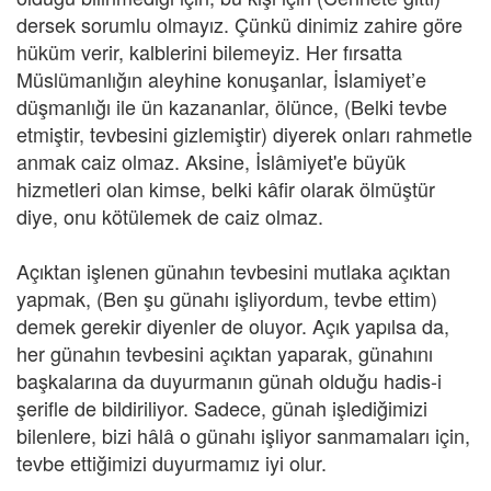
dersek sorumlu olmayız. Çünkü dinimiz zahire göre
hüküm verir, kalblerini bilemeyiz. Her fırsatta
Müslümanlığın aleyhine konuşanlar, İslamiyet’e
düşmanlığı ile ün kazananlar, ölünce, (Belki tevbe
etmiştir, tevbesini gizlemiştir) diyerek onları rahmetle
anmak caiz olmaz. Aksine, İslâmiyet'e büyük
hizmetleri olan kimse, belki kâfir olarak ölmüştür
diye, onu kötülemek de caiz olmaz.
Açıktan işlenen günahın tevbesini mutlaka açıktan
yapmak, (Ben şu günahı işliyordum, tevbe ettim)
demek gerekir diyenler de oluyor. Açık yapılsa da,
her günahın tevbesini açıktan yaparak, günahını
başkalarına da duyurmanın günah olduğu hadis-i
şerifle de bildiriliyor. Sadece, günah işlediğimizi
bilenlere, bizi hâlâ o günahı işliyor sanmamaları için,
tevbe ettiğimizi duyurmamız iyi olur.