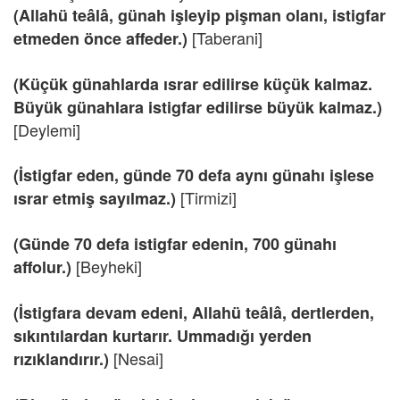
(Allahü teâlâ, günah işleyip pişman olanı, istigfar
[Taberani]
etmeden önce affeder.)
(Küçük günahlarda ısrar edilirse küçük kalmaz.
Büyük günahlara istigfar edilirse büyük kalmaz.)
[Deylemi]
(İstigfar eden, günde 70 defa aynı günahı işlese
[Tirmizi]
ısrar etmiş sayılmaz.)
(Günde 70 defa istigfar edenin, 700 günahı
[Beyheki]
affolur.)
(İstigfara devam edeni, Allahü teâlâ, dertlerden,
sıkıntılardan kurtarır. Ummadığı yerden
[Nesai]
rızıklandırır.)