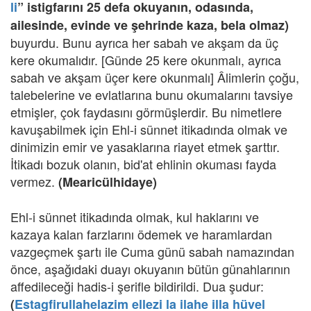
li
” istigfarını 25 defa okuyanın, odasında,
ailesinde, evinde ve şehrinde kaza, bela olmaz)
buyurdu. Bunu ayrıca her sabah ve akşam da üç
kere okumalıdır. [Günde 25 kere okunmalı, ayrıca
sabah ve akşam üçer kere okunmalı] Âlimlerin çoğu,
talebelerine ve evlatlarına bunu okumalarını tavsiye
etmişler, çok faydasını görmüşlerdir. Bu nimetlere
kavuşabilmek için Ehl-i sünnet itikadında olmak ve
dinimizin emir ve yasaklarına riayet etmek şarttır.
İtikadı bozuk olanın, bid'at ehlinin okuması fayda
vermez.
(Mearicülhidaye)
Ehl-i sünnet itikadında olmak, kul haklarını ve
kazaya kalan farzlarını ödemek ve haramlardan
vazgeçmek şartı ile Cuma günü sabah namazından
önce, aşağıdaki duayı okuyanın bütün günahlarının
affedileceği hadis-i şerifle bildirildi. Dua şudur:
(
Estagfirullahelazim ellezi la ilahe illa hüvel