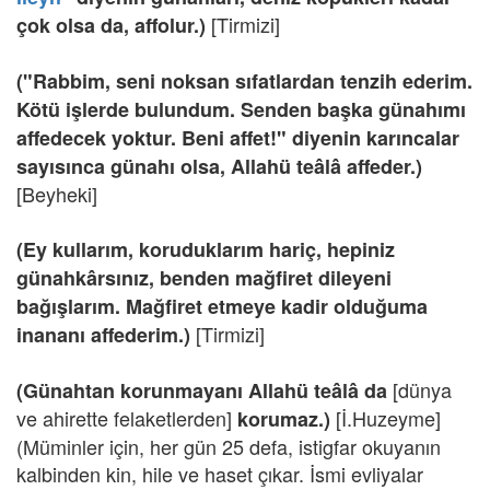
[Tirmizi]
çok olsa da, affolur.)
("Rabbim, seni noksan sıfatlardan tenzih ederim.
Kötü işlerde bulundum. Senden başka günahımı
affedecek yoktur. Beni affet!" diyenin karıncalar
sayısınca günahı olsa, Allahü teâlâ affeder.)
[Beyheki]
(Ey kullarım, koruduklarım hariç, hepiniz
günahkârsınız, benden mağfiret dileyeni
bağışlarım. Mağfiret etmeye kadir olduğuma
[Tirmizi]
inananı affederim.)
[dünya
(Günahtan korunmayanı Allahü teâlâ da
ve ahirette felaketlerden]
[İ.Huzeyme]
korumaz.)
(Müminler için, her gün 25 defa, istigfar okuyanın
kalbinden kin, hile ve haset çıkar. İsmi evliyalar