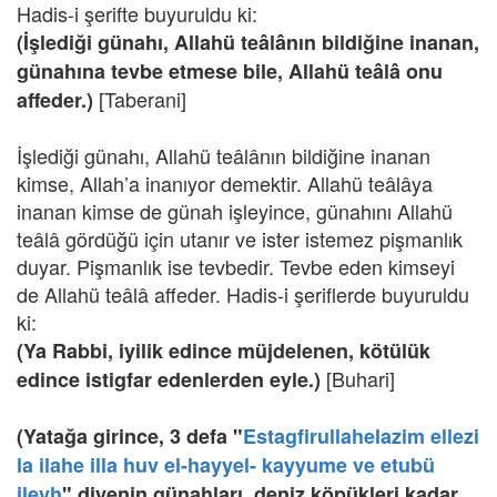
Hadis-i şerifte buyuruldu ki:
(İşlediği günahı, Allahü teâlânın bildiğine inanan,
günahına tevbe etmese bile, Allahü teâlâ onu
[Taberani]
affeder.)
İşlediği günahı, Allahü teâlânın bildiğine inanan
kimse, Allah’a inanıyor demektir. Allahü teâlâya
inanan kimse de günah işleyince, günahını Allahü
teâlâ gördüğü için utanır ve ister istemez pişmanlık
duyar. Pişmanlık ise tevbedir. Tevbe eden kimseyi
de Allahü teâlâ affeder. Hadis-i şeriflerde buyuruldu
ki:
(Ya Rabbi, iyilik edince müjdelenen, kötülük
[Buhari]
edince istigfar edenlerden eyle.)
(Yatağa girince, 3 defa "
Estagfirullahelazim ellezi
la ilahe illa huv el-hayyel- kayyume ve etubü
ileyh
" diyenin günahları, deniz köpükleri kadar