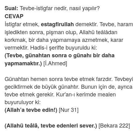
Tevbe-istigfar nedir, nasıl yapılır?
Sual:
CEVAP
İstigfar etmek,
demektir. Tevbe, haram
estagfirullah
işledikten sonra, pişman olup, Allahü teâlâdan
korkmak, bir daha yapmamaya azmetmek, karar
vermektir. Hadis-i şerifte buyuruldu ki:
(Tevbe, günahtan sonra o günahı bir daha
[İ.Ahmed]
yapmamaktır.)
Günahtan hemen sonra tevbe etmek farzdır. Tevbeyi
geciktirmek de büyük günahtır. Bunun için de, ayrıca
tevbe etmek gerekir. Kur'an-ı kerimde mealen
buyuruluyor ki:
[Nur 31]
(Allah’a tevbe edin!)
[Bekara 222]
(Allahü teâlâ, tevbe edenleri sever.)