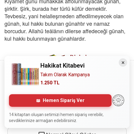
Kıyamet günü muhakkak affolunmayacak günah,
şirktir. Şirk, burada her türlü küfür demektir.
Tevbesiz, yani helalleşmeden affedilmeyecek olan
günah, kul hakkı bulunan günahtır ve namaz
borcudur. Allahü teâlânın dilerse affedeceği günah,
kul hakkı bulunmayan günahlardır.
×
Hakikat Kitabevi
Takım Olarak Kampanya
1.250 TL
Copyright © 2008 - Dinimiz İslam. Her Hakkı Saklıdır.
Sitemizdeki bilgiler, bütün insanların istifadesi için
Hemen Sipariş Ver
hazırlanmıştır. Orijinaline sadık kalmak şartıyla, izin
almaya gerek kalmadan, herkes istediği gibi alıp istifade
14 kitaptan oluşan setimizi hemen sipariş verebilir,
edebilir.
sevdiklerinize armağan edebilirsiniz.