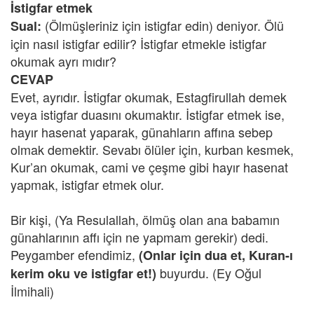
İstigfar etmek
(Ölmüşleriniz için istigfar edin) deniyor. Ölü
Sual:
için nasıl istigfar edilir? İstigfar etmekle istigfar
okumak ayrı mıdır?
CEVAP
Evet, ayrıdır. İstigfar okumak, Estagfirullah demek
veya istigfar duasını okumaktır. İstigfar etmek ise,
hayır hasenat yaparak, günahların affına sebep
olmak demektir. Sevabı ölüler için, kurban kesmek,
Kur’an okumak, cami ve çeşme gibi hayır hasenat
yapmak, istigfar etmek olur.
Bir kişi, (Ya Resulallah, ölmüş olan ana babamın
günahlarının affı için ne yapmam gerekir) dedi.
Peygamber efendimiz,
(Onlar için dua et, Kuran-ı
buyurdu. (Ey Oğul
kerim oku ve istigfar et!)
İlmihali)