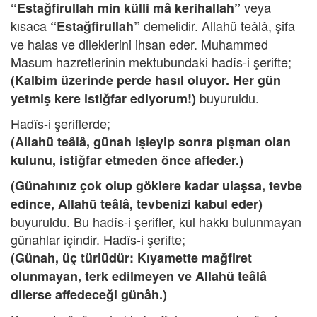
veya
“Estağfirullah min külli mâ kerihallah”
kısaca
demelidir. Allahü teâlâ, şifa
“Estağfirullah”
ve halas ve dileklerini ihsan eder. Muhammed
Masum hazretlerinin mektubundaki hadîs-i şerifte;
(Kalbim üzerinde perde hasıl oluyor. Her gün
buyuruldu.
yetmiş kere istiğfar ediyorum!)
Hadîs-i şeriflerde;
(Allahü teâlâ, günah işleyip sonra pişman olan
kulunu, istiğfar etmeden önce affeder.)
(Günahınız çok olup göklere kadar ulaşsa, tevbe
edince, Allahü teâlâ, tevbenizi kabul eder)
buyuruldu. Bu hadîs-i şerifler, kul hakkı bulunmayan
günahlar içindir. Hadîs-i şerifte;
(Günah, üç türlüdür: Kıyamette mağfiret
olunmayan, terk edilmeyen ve Allahü teâlâ
dilerse affedeceği günâh.)