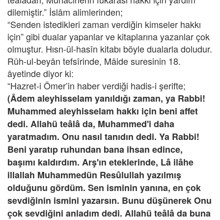
dilemiştir.” İslâm alimlerinden;
“Senden istedikleri zaman verdiğin kimseler hakkı
için” gibi dualar yapanlar ve kitaplarına yazanlar çok
olmuştur. Hısn-ül-hasîn kitabı böyle dualarla doludur.
Rûh-ul-beyân tefsîrinde, Mâide suresinin 18.
âyetinde diyor ki:
“Hazret-i Ömer’in haber verdiği hadis-i şerifte;
(Âdem aleyhisselam yanıldığı zaman, ya Rabbi!
Muhammed aleyhisselam hakkı için beni affet
dedi. Allahü teâlâ da, Muhammed'i daha
yaratmadım. Onu nasıl tanıdın dedi. Ya Rabbi!
Beni yaratıp ruhundan bana ihsan edince,
başımı kaldırdım. Arş'ın eteklerinde, Lâ ilâhe
illallah Muhammedün Resûlullah yazılmış
olduğunu gördüm. Sen isminin yanına, en çok
sevdiğinin ismini yazarsın. Bunu düşünerek Onu
çok sevdiğini anladım dedi. Allahü teâlâ da buna