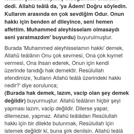
dedi. Allahü teâlâ da, 'ya Âdem! Doğru söyledin.
Kullarım arasında en çok sevdiğim Odur. Onun
hakkı için benden af dileyince, seni hemen
affettim. Muhammed aleyhisselam olmasaydı
buyurulmuştur.
seni yaratmazdım' buyurdu)
Burada 'Muhammed aleyhisselamın hakkı' demek,
Allahü teâlânın Onu çok sevmesi, Ona çok kıymet
vermesi, Ona ihsan ederek, Onun için kendi
üzerinde tanıdığı hak demektir. Resûlullah
efendimize, 'kulların Allahü teâlâ üzerindeki hakkı
nedir?' diye sorulunca;
(Burada hak demek, lazım, vacip olan şey demek
buyurmuştur. Allahü teâlânın hiçbir şeyi
değildir)
yapması lazım, vacip değildir. Dilerse yapar,
dilemezse, yapmaz. Allahü teâlâdan Resûlullah
hakkı için bir dilekte bulunmak, Resûlullah için
istemek değildir ki, buna şirk denilsin. Allahü teâlâ