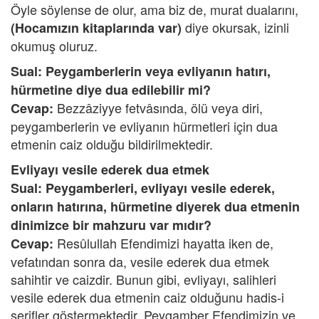
Öyle söylense de olur, ama biz de, murat dualarını,
diye okursak, izinli
(Hocamızın kitaplarında var)
okumuş oluruz.
Sual: Peygamberlerin veya evliyanın hatırı,
hürmetine diye dua edilebilir mi?
Bezzâziyye fetvâsında, ölü veya diri,
Cevap:
peygamberlerin ve evliyanın hürmetleri için dua
etmenin caiz olduğu bildirilmektedir.
Evliyayı vesile ederek dua etmek
Sual: Peygamberleri, evliyayı vesile ederek,
onların hatırına, hürmetine diyerek dua etmenin
dinimizce bir mahzuru var mıdır?
Resûlullah Efendimizi hayatta iken de,
Cevap:
vefatından sonra da, vesile ederek dua etmek
sahihtir ve caizdir. Bunun gibi, evliyayı, salihleri
vesile ederek dua etmenin caiz olduğunu hadis-i
şerifler göstermektedir. Peygamber Efendimizin ve