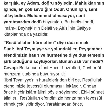
karşılık, ey Âdem, doğru söyledin. Mahluklarımın
içinde, en çok sevdiğim Odur. Onun için, seni
affeyledim. Muhammed olmasaydı, seni
buyuruldu. Bu hadis-i şerif,
yaratmazdım dedi)
imâm-ı Beyhekî'nin Delâil ve Âlûsî'nin Gâliyye
kitaplarında da yazılıdır.
"Resûlullahın hürmetine" diye dua etmek
Sual: İbni Teymiyye ve yolundakiler, Peygamber
efendimizin hatırı ve hürmetine diye dua etmenin
şirk olduğunu söylüyorlar. Bunun aslı var mıdır?
Bu konuda İbni Hacer hazretleri, Cevher-ül-
Cevap:
munzam kitabında buyuruyor ki:
“İbni Teymiyye'nin hurafelerinden biri de, Resûlullah
efendimizle tevessül olunmasını inkârıdır. Ondan
önce hiçbir İslâm âlimi böyle söylemedi. Ehl-i sünnet
âlimleri, Resûlullah efendimizle her zaman tevessül
etmek çok iyidir diyor. Yaratılmadan önce,