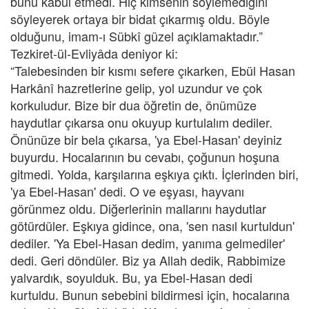
bunu kabul etmedi. Hiç kimsenin söylemediğini
söyleyerek ortaya bir bidat çıkarmış oldu. Böyle
olduğunu, imam-ı Sübkî güzel açıklamaktadır.”
Tezkiret-ül-Evliyâda deniyor ki:
“Talebesinden bir kısmı sefere çıkarken, Ebül Hasan
Harkânî hazretlerine gelip, yol uzundur ve çok
korkuludur. Bize bir dua öğretin de, önümüze
haydutlar çıkarsa onu okuyup kurtulalım dediler.
Önünüze bir bela çıkarsa, 'ya Ebel-Hasan' deyiniz
buyurdu. Hocalarının bu cevabı, çoğunun hoşuna
gitmedi. Yolda, karşılarına eşkıya çıktı. İçlerinden biri,
'ya Ebel-Hasan' dedi. O ve eşyası, hayvanı
görünmez oldu. Diğerlerinin mallarını haydutlar
götürdüler. Eşkıya gidince, ona, 'sen nasıl kurtuldun'
dediler. 'Ya Ebel-Hasan dedim, yanıma gelmediler'
dedi. Geri döndüler. Biz ya Allah dedik, Rabbimize
yalvardık, soyulduk. Bu, ya Ebel-Hasan dedi
kurtuldu. Bunun sebebini bildirmesi için, hocalarına