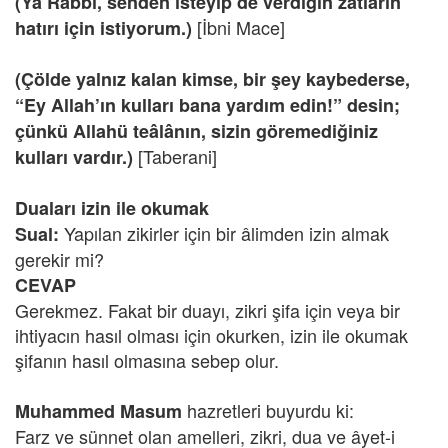
(Ya Rabbi, senden isteyip de verdiğin zatların
[İbni Mace]
hatırı için istiyorum.)
(Çölde yalnız kalan kimse, bir şey kaybederse,
“Ey Allah’ın kulları bana yardım edin!” desin;
çünkü Allahü teâlânın, sizin göremediğiniz
[Taberani]
kulları vardır.)
Duaları izin ile okumak
Yapılan zikirler için bir âlimden izin almak
Sual:
gerekir mi?
CEVAP
Gerekmez. Fakat bir duayı, zikri şifa için veya bir
ihtiyacın hasıl olması için okurken, izin ile okumak
şifanın hasıl olmasına sebep olur.
hazretleri buyurdu ki:
Muhammed Masum
Farz ve sünnet olan amelleri, zikri, dua ve âyet-i