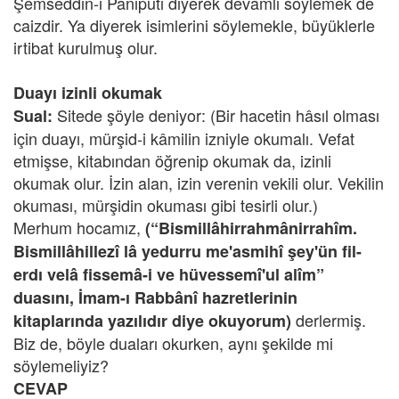
Şemseddin-i Paniputi diyerek devamlı söylemek de
caizdir. Ya diyerek isimlerini söylemekle, büyüklerle
irtibat kurulmuş olur.
Duayı izinli okumak
Sitede şöyle deniyor: (Bir hacetin hâsıl olması
Sual:
için duayı, mürşid-i kâmilin izniyle okumalı. Vefat
etmişse, kitabından öğrenip okumak da, izinli
okumak olur. İzin alan, izin verenin vekili olur. Vekilin
okuması, mürşidin okuması gibi tesirli olur.)
Merhum hocamız,
(“Bismillâhirrahmânirrahîm.
Bismillâhillezî lâ yedurru me'asmihî şey'ün fil-
erdı velâ fissemâ-i ve hüvessemî'ul alîm”
duasını, İmam-ı Rabbânî hazretlerinin
derlermiş.
kitaplarında yazılıdır diye okuyorum)
Biz de, böyle duaları okurken, aynı şekilde mi
söylemeliyiz?
CEVAP