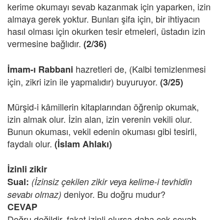
kerime okumayı sevab kazanmak için yaparken, izin
almaya gerek yoktur. Bunları şifa için, bir ihtiyacın
hasıl olması için okurken tesir etmeleri, üstadın izin
vermesine bağlıdır.
(2/36)
hazretleri de, (Kalbi temizlenmesi
İmam-ı Rabbani
için, zikri izin ile yapmalıdır) buyuruyor.
(3/25)
Mürşid-i kâmillerin kitaplarından öğrenip okumak,
izin almak olur. İzin alan, izin verenin vekili olur.
Bunun okuması, vekil edenin okuması gibi tesirli,
faydalı olur.
(İslam Ahlakı)
İzinli zikir
Sual:
(İzinsiz çekilen zikir veya kelime-i tevhidin
deniyor. Bu doğru mudur?
sevabı olmaz)
CEVAP
Doğru değildir, fakat izinli olursa daha çok sevab