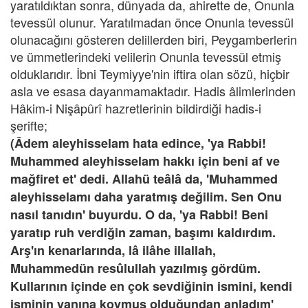
yaratıldıktan sonra, dünyada da, ahirette de, Onunla
tevessül olunur. Yaratılmadan önce Onunla tevessül
olunacağını gösteren delillerden biri, Peygamberlerin
ve ümmetlerindeki velilerin Onunla tevessül etmiş
olduklarıdır. İbni Teymiyye'nin iftira olan sözü, hiçbir
asla ve esasa dayanmamaktadır. Hadis âlimlerinden
Hâkim-i Nişâpûrî hazretlerinin bildirdiği hadis-i
şerifte;
(Âdem aleyhisselam hata edince, 'ya Rabbi!
Muhammed aleyhisselam hakkı için beni af ve
mağfiret et' dedi. Allahü teâlâ da, 'Muhammed
aleyhisselamı daha yaratmış değilim. Sen Onu
nasıl tanıdın' buyurdu. O da, 'ya Rabbi! Beni
yaratıp ruh verdiğin zaman, başımı kaldırdım.
Arş'ın kenarlarında, lâ ilâhe illallah,
Muhammedün resûlullah yazılmış gördüm.
Kullarının içinde en çok sevdiğinin ismini, kendi
isminin yanına koymuş olduğundan anladım'