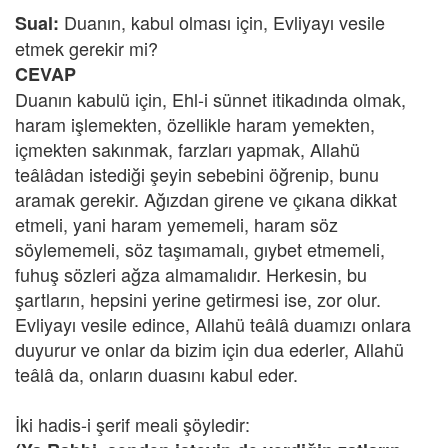
Duanın, kabul olması için, Evliyayı vesile
Sual:
etmek gerekir mi?
CEVAP
Duanın kabulü için, Ehl-i sünnet itikadında olmak,
haram işlemekten, özellikle haram yemekten,
içmekten sakınmak, farzları yapmak, Allahü
teâlâdan istediği şeyin sebebini öğrenip, bunu
aramak gerekir. Ağızdan girene ve çıkana dikkat
etmeli, yani haram yememeli, haram söz
söylememeli, söz taşımamalı, gıybet etmemeli,
fuhuş sözleri ağza almamalıdır. Herkesin, bu
şartların, hepsini yerine getirmesi ise, zor olur.
Evliyayı vesile edince, Allahü teâlâ duamızı onlara
duyurur ve onlar da bizim için dua ederler, Allahü
teâlâ da, onların duasını kabul eder.
İki hadis-i şerif meali şöyledir: