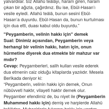
yalvardılar. Siz Allahü teâlâyı, haram giren, haram
çıkan bir ağızla, çağırdınız. Bu ise, Ebül-Hasan’ı
vesile eyledi. Allahü teâlâ, bunun sesini Ebül-
Hasan’a duyurdu. Ebül-Hasan da, bunun kurtulması
için dua etti, duası kabul oldu buyurdu.”
"Peygamberin, velinin hakkı için" demek
Sual: Dinimiz açısından, Peygamberin veya
herhangi bir velinin hakkı, hatırı için, onun
hürmetine diyerek dua etmekte bir mahzur var
mıdır?
Peygamberleri, salih kulları vesile ederek
Cevap:
dua etmenin caiz olduğu kitaplarda yazılıdır. Mesela
Berîkada deniyor ki:
“Peygamberin, velinin hakkı için demek, Onun
nübüvveti haktır, vilayeti haktır demek olur.
Peygamber efendimiz de, bu niyet ile
(Peygamberin
demiş ve harplerde Allahü
Muhammed hakkı için)
teâlâdan, Muhacirlerin fukarası hakkı için yardım