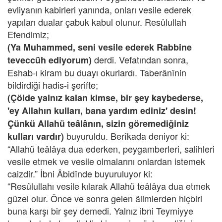
evliyanın kabirleri yanında, onları vesile ederek
yapılan dualar çabuk kabul olunur. Resûlullah
Efendimiz;
(Ya Muhammed, seni vesile ederek Rabbine
derdi. Vefatından sonra,
teveccüh ediyorum)
Eshab-ı kiram bu duayı okurlardı. Taberânînin
bildirdiği hadis-i şerifte;
(Çölde yalnız kalan kimse, bir şey kaybederse,
'ey Allahın kulları, bana yardım ediniz' desin!
Çünkü Allahü teâlânın, sizin göremediğiniz
buyuruldu. Berîkada deniyor ki:
kulları vardır)
“Allahü teâlâya dua ederken, peygamberleri, salihleri
vesile etmek ve vesile olmalarını onlardan istemek
caizdir.” İbni Âbidînde buyuruluyor ki:
“Resûlullahı vesile kılarak Allahü teâlâya dua etmek
güzel olur. Önce ve sonra gelen âlimlerden hiçbiri
buna karşı bir şey demedi. Yalnız ibni Teymiyye