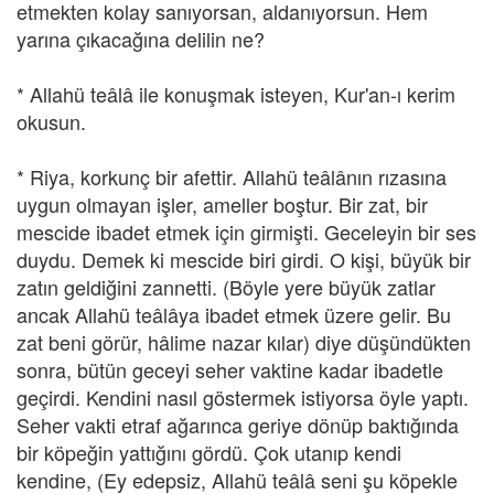
etmekten kolay sanıyorsan, aldanıyorsun. Hem
yarına çıkacağına delilin ne?
* Allahü teâlâ ile konuşmak isteyen, Kur'an-ı kerim
okusun.
* Riya, korkunç bir afettir. Allahü teâlânın rızasına
uygun olmayan işler, ameller boştur. Bir zat, bir
mescide ibadet etmek için girmişti. Geceleyin bir ses
duydu. Demek ki mescide biri girdi. O kişi, büyük bir
zatın geldiğini zannetti. (Böyle yere büyük zatlar
ancak Allahü teâlâya ibadet etmek üzere gelir. Bu
zat beni görür, hâlime nazar kılar) diye düşündükten
sonra, bütün geceyi seher vaktine kadar ibadetle
geçirdi. Kendini nasıl göstermek istiyorsa öyle yaptı.
Seher vakti etraf ağarınca geriye dönüp baktığında
bir köpeğin yattığını gördü. Çok utanıp kendi
kendine, (Ey edepsiz, Allahü teâlâ seni şu köpekle