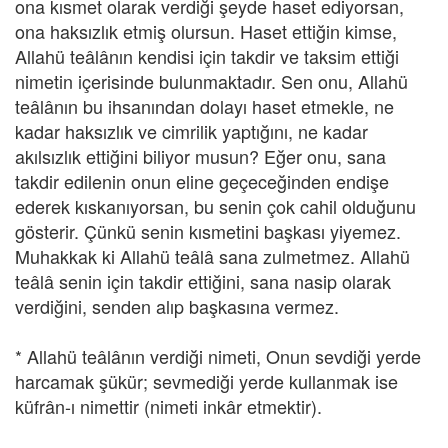
ona kısmet olarak verdiği şeyde haset ediyorsan,
ona haksızlık etmiş olursun. Haset ettiğin kimse,
Allahü teâlânın kendisi için takdir ve taksim ettiği
nimetin içerisinde bulunmaktadır. Sen onu, Allahü
teâlânın bu ihsanından dolayı haset etmekle, ne
kadar haksızlık ve cimrilik yaptığını, ne kadar
akılsızlık ettiğini biliyor musun? Eğer onu, sana
takdir edilenin onun eline geçeceğinden endişe
ederek kıskanıyorsan, bu senin çok cahil olduğunu
gösterir. Çünkü senin kısmetini başkası yiyemez.
Muhakkak ki Allahü teâlâ sana zulmetmez. Allahü
teâlâ senin için takdir ettiğini, sana nasip olarak
verdiğini, senden alıp başkasına vermez.
* Allahü teâlânın verdiği nimeti, Onun sevdiği yerde
harcamak şükür; sevmediği yerde kullanmak ise
küfrân-ı nimettir (nimeti inkâr etmektir).