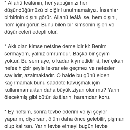
* Allahü teâlânın, her yaptığımızı her
düşündüğümüzü bildiğini unutmamalıyız. İnsanlar
birbirinin dışını görür. Allahü teâlâ ise, hem dışını,
hem içini görür. Bunu bilen bir kimsenin işleri ve
düşünceleri edepli olur.
* Aklı olan kimse nefsine demelidir ki: Benim
sermayem, yalnız ömrümdür. Başka bir şeyim
yoktur. Bu sermaye, o kadar kıymetlidir ki, her çıkan
nefes hiçbir şeyle tekrar ele geçmez ve nefesler
sayılıdır, azalmaktadır. O halde bu günü elden
kaçırmamak bunu saadete kavuşmak için
kullanmamaktan daha büyük ziyan olur mu? Yarın
ölecekmiş gibi bütün âzâlarını haramdan koru.
* Ey nefsim, sonra tevbe ederim ve iyi şeyler
yaparım, diyorsan, ölüm daha önce gelebilir, pişman
olup kalırsın. Yarın tevbe etmeyi bugün tevbe