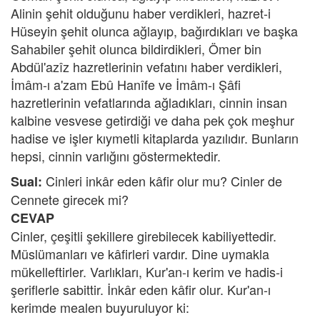
Alinin şehit olduğunu haber verdikleri, hazret-i
Hüseyin şehit olunca ağlayıp, bağırdıkları ve başka
Sahabiler şehit olunca bildirdikleri, Ömer bin
Abdül'azîz hazretlerinin vefatını haber verdikleri,
İmâm-ı a'zam Ebû Hanîfe ve İmâm-ı Şâfi
hazretlerinin vefatlarında ağladıkları, cinnin insan
kalbine vesvese getirdiği ve daha pek çok meşhur
hadise ve işler kıymetli kitaplarda yazılıdır. Bunların
hepsi, cinnin varlığını göstermektedir.
Cinleri inkâr eden kâfir olur mu? Cinler de
Sual:
Cennete girecek mi?
CEVAP
Cinler, çeşitli şekillere girebilecek kabiliyettedir.
Müslümanları ve kâfirleri vardır. Dine uymakla
mükelleftirler. Varlıkları, Kur'an-ı kerim ve hadis-i
şeriflerle sabittir. İnkâr eden kâfir olur. Kur'an-ı
kerimde mealen buyuruluyor ki: