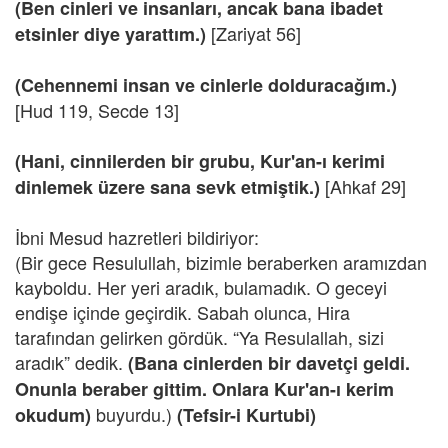
(Ben cinleri ve insanları, ancak bana ibadet
[Zariyat 56]
etsinler diye yarattım.)
(Cehennemi insan ve cinlerle dolduracağım.)
[Hud 119, Secde 13]
(Hani, cinnilerden bir grubu, Kur'an-ı kerimi
[Ahkaf 29]
dinlemek üzere sana sevk etmiştik.)
İbni Mesud hazretleri bildiriyor:
(Bir gece Resulullah, bizimle beraberken aramızdan
kayboldu. Her yeri aradık, bulamadık. O geceyi
endişe içinde geçirdik. Sabah olunca, Hira
tarafından gelirken gördük. “Ya Resulallah, sizi
aradık” dedik.
(Bana cinlerden bir davetçi geldi.
Onunla beraber gittim. Onlara Kur'an-ı kerim
buyurdu.)
okudum)
(Tefsir-i Kurtubi)