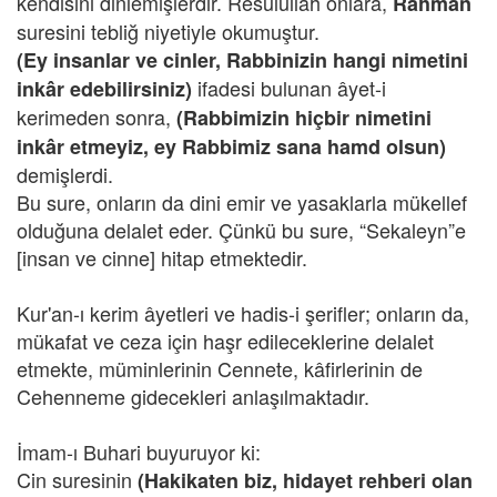
kendisini dinlemişlerdir. Resulullah onlara,
Rahman
suresini tebliğ niyetiyle okumuştur.
(Ey insanlar ve cinler, Rabbinizin hangi nimetini
ifadesi bulunan âyet-i
inkâr edebilirsiniz)
kerimeden sonra,
(Rabbimizin hiçbir nimetini
inkâr etmeyiz, ey Rabbimiz sana hamd olsun)
demişlerdi.
Bu sure, onların da dini emir ve yasaklarla mükellef
olduğuna delalet eder. Çünkü bu sure, “Sekaleyn”e
[insan ve cinne] hitap etmektedir.
Kur'an-ı kerim âyetleri ve hadis-i şerifler; onların da,
mükafat ve ceza için haşr edileceklerine delalet
etmekte, müminlerinin Cennete, kâfirlerinin de
Cehenneme gidecekleri anlaşılmaktadır.
İmam-ı Buhari buyuruyor ki:
Cin suresinin
(Hakikaten biz, hidayet rehberi olan