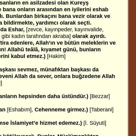
nsanların en asilzadesi olan Kureyş
e bana onların arasından en iyilerini eshab
ı. Bunlardan birkaçını bana vezir olarak ve
ra bildirmekte, yardımcı olarak seçti.
 da Eshar,
[zevce, kayınpeder, kayınvalide,
 gibi kadın tarafından
akraba]
olarak ayırdı.
tira edenlere, Allah’ın ve bütün meleklerin ve
un! Allahü teâlâ, kıyamet günü, bunların
erini kabul etmez.)
[Hakim]
aşkası sevmez, münafıktan başkası da
eveni Allah da sever, onlara buğzedene Allah
]
sanların hepsinden daha üstündür.)
[Bezzar]
man
[Eshabım],
Cehenneme girmez.)
[Taberani]
imse İslamiyet’e hizmet edemez.)
[İ. Süyuti]