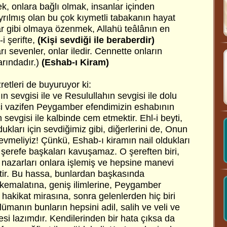
k, onlara bağlı olmak, insanlar içinden
yrılmış olan bu çok kıymetli tabakanın hayat
ar gibi olmaya özenmek, Allahü teâlânın en
i şerifte,
(Kişi sevdiği ile beraberdir)
 sevenler, onlar iledir. Cennette onların
rındadır.)
(Eshab-ı Kiram)
retleri de buyuruyor ki:
ın sevgisi ile ve Resulullahın sevgisi ile dolu
ci vazifen Peygamber efendimizin eshabının
in sevgisi ile kalbinde cem etmektir. Ehl-i beyti,
ukları için sevdiğimiz gibi, diğerlerini de, Onun
sevmeliyiz! Çünkü, Eshab-ı kiramın nail oldukları
 şerefe başkaları kavuşamaz. O şereften biri,
nazarları onlara işlemiş ve hepsine manevi
ştir. Bu hassa, bunlardan başkasında
kemalatına, geniş ilimlerine, Peygamber
 hakikat mirasına, sonra gelenlerden hiç biri
manın bunların hepsini adil, salih ve veli ve
si lazımdır. Kendilerinden bir hata çıksa da