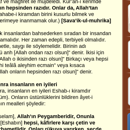
 ve mağfiret ile müjdeledi. Kur’an-ı kerimde
ın hepsinden razıdır. Onlar da, Allah’tan
habe-i kiramdan birini kusurlu bilmek ve
 kerimeye inanmamak olur.)
[Sava’ik-ul-muhrika]
k insanlardan bahsederken sıradan bir insandan
alıdır. Her zaman edepli, terbiyeli olmalıdır.
etle, saygı ile söylemelidir. Birinin adı
 anh [Allah ondan razı olsun]” denir. İkisi için
llah o ikisinden razı olsun]” Birkaçı veya hepsi
ahi teâlâ aleyhim ecmain” veya kısaca
lah onların hepsinden razı olsun]” denir.
a insanların en iyileri
 insanların en iyileri Eshab-ı kiramdır
m). Onların üstünlüklerini bildiren âyet-i
ın mealleri şöyledir:
sselam],
Allah’ın Peygamberidir, Onunla
n
[Eshabın]
hepsi, kâfirlere karşı çetin ve
rhametlidir. Onları rükuya varırken, secde