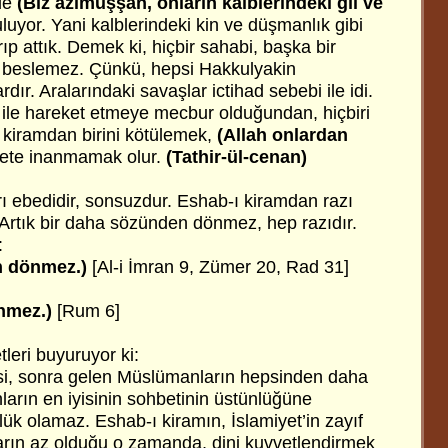
nde
(Biz azimüşşan, onların kalblerindeki gıl ve
luyor. Yani kalblerindeki kin ve düşmanlık gibi
ıp attık. Demek ki, hiçbir sahabi, başka bir
n beslemez. Çünkü, hepsi Hakkulyakin
ır. Aralarındaki savaşlar ictihad sebebi ile idi.
dı ile hareket etmeye mecbur olduğundan, hiçbiri
kiramdan birini kötülemek,
(Allah onlardan
ete inanmamak olur.
(Tathir-ül-cenan)
arı ebedidir, sonsuzdur. Eshab-ı kiramdan razı
Artık bir daha sözünden dönmez, hep razıdır.
:
n dönmez.)
[Al-i İmran 9, Zümer 20, Rad 31]
nmez.)
[Rum 6]
leri
buyuruyor ki:
si, sonra gelen Müslümanların hepsinden daha
arın en iyisinin sohbetinin üstünlüğüne
ük olamaz. Eshab-ı kiramın, İslamiyet’in zayıf
rın az olduğu o zamanda, dini kuvvetlendirmek