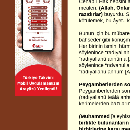
Cenab-ı Hak hepsini af
mealen,
(Allah,
Onlar
razıdırlar)
buyurdu. Sa
kötülemek, bu âyet-i
Bunun için bu mübare
bahseder gibi konuşmam
Her birinin ismini hürm
söylenince “radıyallahü
“radıyallahü anhüma [A
söylenince “rıdvanull
“radıyallahü anhüm [Al
Peygamberlerden sonr
Peygamberlerden sonra,
(radıyallahü teâlâ anhü
kerimelerden bazıların
(Muhammed
[aleyhi
birlikte bulunanları
birbirlerine karşı me