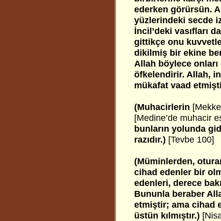
ederken görürsün. All
yüzlerindeki secde izi
İncil’deki vasıfları d
gittikçe onu kuvvetl
dikilmiş bir ekine be
Allah böylece onları 
öfkelendirir. Allah, 
mükafat vaad etmişti
(Muhacirlerin
[Mekke
[Medine’de muhacir e
bunların yolunda gid
razıdır.)
[Tevbe 100]
(Müminlerden, oturanl
cihad edenler bir olm
edenleri, derece bak
Bununla beraber Alla
etmiştir; ama cihad 
üstün kılmıştır.)
[Nis