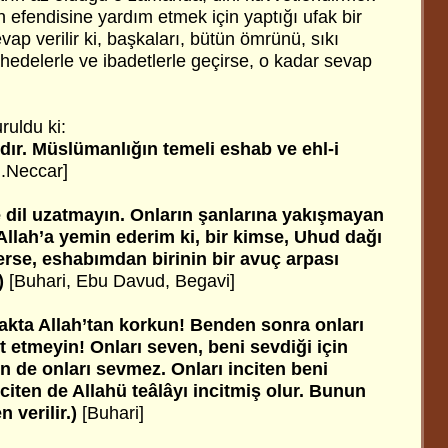
 efendisine yardım etmek için yaptığı ufak bir
vap verilir ki, başkaları, bütün ömrünü, sıkı
hedelerle ve ibadetlerle geçirse, o kadar sevap
ruldu ki:
rdır. Müslümanlığın temeli eshab ve ehl-i
İ.Neccar]
 dil uzatmayın. Onların şanlarına yakışmayan
Allah’a yemin ederim ki, bir kimse, Uhud dağı
erse, eshabımdan birinin bir avuç arpası
)
[Buhari, Ebu Davud, Begavi]
akta Allah’tan korkun! Benden sonra onları
t etmeyin! Onları seven, beni sevdiği için
 de onları sevmez. Onları inciten beni
nciten de Allahü teâlâyı incitmiş olur. Bunun
 verilir.)
[Buhari]