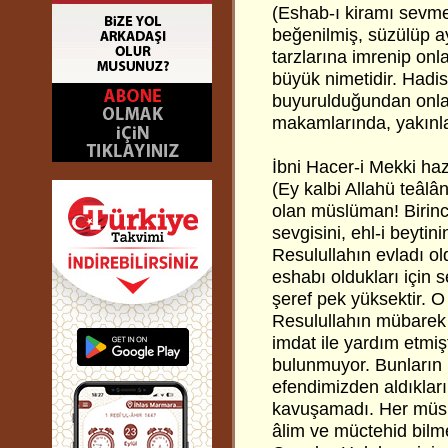
(Eshab-ı kiramı sevme
beğenilmiş, süzülüp a
tarzlarına imrenip onl
büyük nimetidir. Hadis-
buyurulduğundan onları
makamlarında, yakınla
İbni Hacer-i Mekki haz
(Ey kalbi Allahü teâlân
olan müslüman! Birin
sevgisini, ehl-i beytin
Resulullahın evladı old
eshabı oldukları için 
şeref pek yüksektir. O
Resulullahın mübarek 
imdat ile yardım etmi
bulunmuyor. Bunların 
efendimizden aldıkları
kavuşamadı. Her müslü
âlim ve müctehid bilme