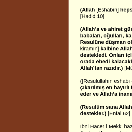
(Allah
[Eshabın]
heps
[Hadid 10]
(Allah’a ve ahiret 
babaları, oğulları, k
Resulüne düşman ola
kiramın]
kalbine Allah
destekledi. Onları i
orada ebedi kalacakla
Allah’tan razıdır.)
[Mü
([Resulullahın eshabı
çıkarılmış en hayırl
eder ve Allah’a inanı
(Resulüm sana Allah 
destekler.)
[Enfal 62]
İbni Hacer-i Mekki haz