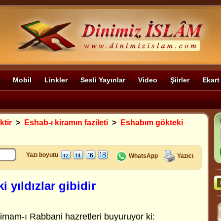
Mobil
Linkler
Sesli Yayınlar
Video
Şiirler
Ekart
ktir
>
Eshab-ı kiramın fazileti
>
Eshabım gökteki
Yazı boyutu
WhatsApp
Yazıcı
 yıldızlar gibidir
 imam-ı Rabbani hazretleri buyuruyor ki: