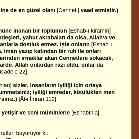
ine de en güzel olanı
[Cenneti]
vaad etmiştir.)
gününe inanan bir toplumun
[Eshab-ı kiramın]
ardeşleri, yahut akrabaları da olsa, Allah’a ve
nlarla dostluk etmez. İşte onların
[Eshab-ı
, iman yazıp katından bir ruh ile onları
çlerinden ırmaklar akan Cennetlere sokacak,
rdır. Allah onlardan razı oldu, onlar da
cadele 22]
 olan]
sizler, insanların iyiliği için ortaya
ı ümmetsiniz; iyiliği emreder, kötülükten men
rsınız.)
[Âl-i İmran 110]
yetişir ve seni müminlerle
[Eshabınla]
retleri buyuruyor ki: