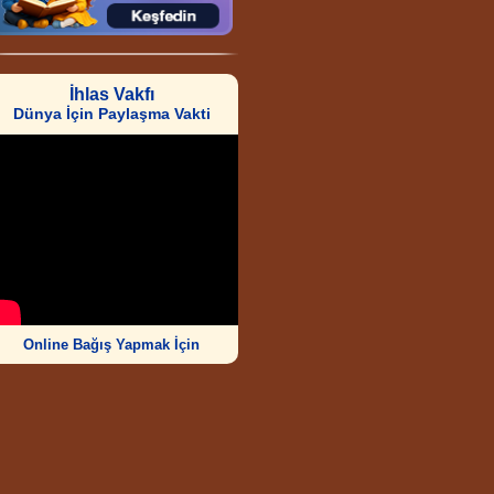
İhlas Vakfı
Dünya İçin Paylaşma Vakti
Online Bağış Yapmak İçin