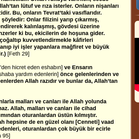
ah’tan lütuf ve rıza isterler. Onların nişanları
dir. Bu, onların Tevrat’taki vasıflarıdır.
a şöyledir: Onlar filizini yarıp çıkarmış,
endirerek kalınlaşmış, gövdesi üzerine
nzerler ki bu, ekicilerin de hoşuna gider.
çoğaltıp kuvvetlendirmekle kâfirleri
inanıp iyi işler yapanlara mağfiret ve büyük
r.)
[Feth 29]
’den hicret eden eshabın]
ve Ensarın
shaba yardım
edenlerin]
önce gelenlerinden ve
enlerden Allah razıdır ve bunlar da, Allah’tan
arla malları ve canları ile Allah yolunda
az. Allah, malları ve canları ile cihad
ımından oturanlardan üstün kılmıştır.
h hepsine de en güzel olanı [Cenneti] vaad
edenleri, oturanlardan çok büyük bir ecirle
a 95]