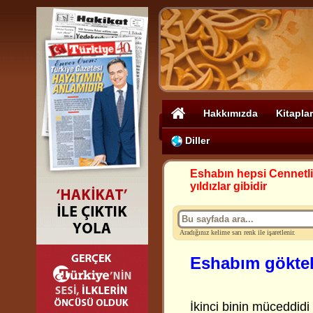
Hakkımızda
Kitaplar
Diller
Eshabın hepsi Cennetli
yıldızlar gibidir
Aradığınız kelime sarı renk ile işaretlenir.
Eshabım gökteki
İkinci binin müceddidi