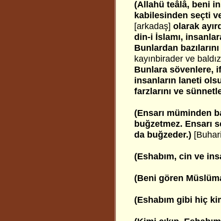
(Allahü teâlâ, beni i
kabilesinden seçti v
[arkadaş]
olarak ayırd
din-i İslamı, insanla
Bunlardan bazılarını
kayınbirader ve baldız
Bunlara sövenlere, if
insanların laneti ols
farzlarını ve sünnetl
(Ensarı müminden b
buğzetmez. Ensarı s
da buğzeder.)
[Buhari
(Eshabım, cin ve in
(Beni gören Müslü
(Eshabım gibi hiç k