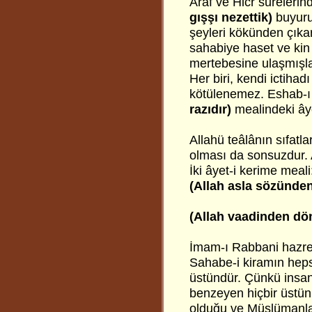
Araf ve Hicr sureleri
gışşı nezettik)
buyuru
şeyleri kökünden çıkar
sahabiye haset ve ki
mertebesine ulaşmışlard
Her biri, kendi ictiha
kötülenemez. Eshab-ı 
razıdır)
mealindeki ây
Allahü teâlânın sıfatl
olması da sonsuzdur. 
İki âyet-i kerime meali
(Allah asla sözünde
(Allah vaadinden dö
İmam-ı Rabbani hazret
Sahabe-i kiramın hep
üstündür. Çünkü insanl
benzeyen hiçbir üstünl
olduğu ve Müslümanla