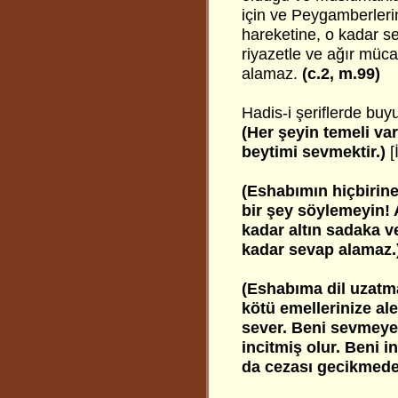
için ve Peygamberlerin
hareketine, o kadar se
riyazetle ve ağır müca
alamaz.
(c.2, m.99)
Hadis-i şeriflerde buyu
(Her şeyin temeli va
beytimi sevmektir.)
[
(Eshabımın hiçbirine
bir şey söylemeyin! 
kadar altın sadaka v
kadar sevap alamaz.
(Eshabıma dil uzatm
kötü emellerinize ale
sever. Beni sevmeyen
incitmiş olur. Beni i
da cezası gecikmeden