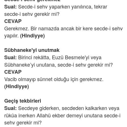
Secde-i sehv yaparken yanılınca, tekrar
Sual:
secde-i sehv gerekir mi?
CEVAP
Gerekmez. Bir namazda ancak bir kere secde-i sehv
yapılır.
(Hindiyye)
Sübhaneke'yi unutmak
Birinci rekâtta, Euzü Besmele'yi veya
Sual:
Sübhaneke’yi unutana, secde-i sehv gerekir mi?
CEVAP
Vacib olmayıp sünnet olduğu için gerekmez.
(Hindiyye)
Geçiş tekbirleri
Secdeye giderken, secdeden kalkarken veya
Sual:
rükûa inerken Allahü ekber demeyi unutana secde-i
sehv gerekir mi?