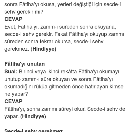
sonra Fâtiha’yı okusa, yerleri değiştiği için secde-i
sehv gerekir mi?
CEVAP
Evet, Fatiha’yı, zamm-ı sûreden sonra okuyana,
secde-i sehv gerekir. Fakat Fâtiha'yı okuyup zammı
sûreden sonra tekrar okursa, secde-i sehv
gerekmez. (
Hindiyye)
Fâtiha'yı unutan
Birinci veya ikinci rekâtta Fâtiha'yı okumayı
Sual:
unutup zamm-ı sûre okuyan ve sonra Fâtiha’yı
okumadığını rükûa gitmeden önce hatırlayan kimse
ne yapar?
CEVAP
Fâtiha'yı, sonra zammı sûreyi okur. Secde-i sehv de
yapar.
(Hindiyye)
Secde-i sehv gerekmez