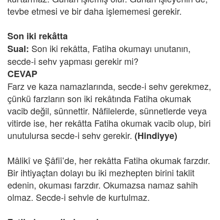
tevbe etmesi ve bir daha işlememesi gerekir.
Son iki rekâtta
Son iki rekâtta, Fatiha okumayı unutanın,
Sual:
secde-i sehv yapması gerekir mi?
CEVAP
Farz ve kaza namazlarında, secde-i sehv gerekmez,
çünkü farzların son iki rekâtında Fatiha okumak
vacib değil, sünnettir. Nâfilelerde, sünnetlerde veya
vitirde ise, her rekâtta Fatiha okumak vacib olup, biri
unutulursa secde-i sehv gerekir.
(Hindiyye)
Mâlikî ve Şâfiî’de, her rekâtta Fatiha okumak farzdır.
Bir ihtiyaçtan dolayı bu iki mezhepten birini taklit
edenin, okuması farzdır. Okumazsa namaz sahih
olmaz. Secde-i sehvle de kurtulmaz.