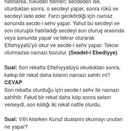
hatırlarsa, rükûdan hemen; secdeden ise,
oturduktan sonra, o secdeyi yapar, sonra rükû ve
secdeyi iade eder. Farzı geciktirdiği için namaz
sonunda secde-i sehv yapar. Yahut bu secdeyi ve
son oturuşta hatırladığı secdeyi son oturuş arasında
veya sonunda yapar ve tekrar oturarak
Ettehıyyatü’yü okur ve secde-i sehv yapar. Tekrar
oturmazsa namazı bozulur.
(Seadet-i Ebediyye)
Son rekatta Ettehıyyatüyü okuduktan sonra,
Sual:
kalkıp bir rekat daha kılanın namazı sahih mi?
CEVAP
Son rekatta oturduğu için secde-i sehv ile namazı
sahihtir. Fakat bir rekat daha kılıp sonra selam
verseydi, son kıldığı iki rekat nafile olurdu.
Vitri kılarken Kunut dualarını okumayı unutan
Sual:
ne yapar?