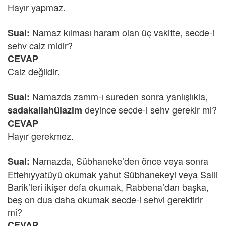
Hayır yapmaz.
Namaz kılması haram olan üç vakitte, secde-i
Sual:
sehv caiz midir?
CEVAP
Caiz değildir.
Namazda zamm-ı sureden sonra yanlışlıkla,
Sual:
deyince secde-i sehv gerekir mi?
sadakallahülazim
CEVAP
Hayır gerekmez.
Namazda, Sübhaneke’den önce veya sonra
Sual:
Ettehıyyatüyü okumak yahut Sübhanekeyi veya Salli
Barik’leri ikişer defa okumak, Rabbena’dan başka,
beş on dua daha okumak secde-i sehvi gerektirir
mi?
CEVAP