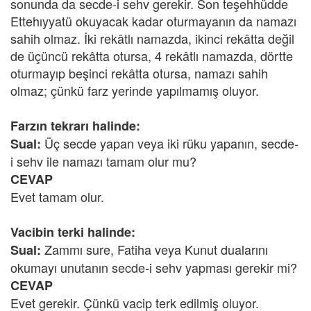
sonunda da secde-i sehv gerekir. Son teşehhüdde
Ettehıyyatü okuyacak kadar oturmayanın da namazı
sahih olmaz. İki rekâtlı namazda, ikinci rekâtta değil
de üçüncü rekâtta otursa, 4 rekâtlı namazda, dörtte
oturmayıp beşinci rekâtta otursa, namazı sahih
olmaz; çünkü farz yerinde yapılmamış oluyor.
Farzın tekrarı halinde:
Üç secde yapan veya iki rüku yapanın, secde-
Sual:
i sehv ile namazı tamam olur mu?
CEVAP
Evet tamam olur.
Vacibin terki halinde:
Zammı sure, Fatiha veya Kunut dualarını
Sual:
okumayı unutanın secde-i sehv yapması gerekir mi?
CEVAP
Evet gerekir. Çünkü vacip terk edilmiş oluyor.