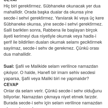
Hiç biri gerektirmez. Sübhaneke okunacak yer dua
mahallidir. Orada başka dualar da okunsa yine
secde-i sehvi gerektirmez. Yanılarak iki veya üç kere
Sübhaneke okunsa, yine secde-i sehvi gerektirmez.
Salli barikten sonra, Rabbena ile başlayan birçok
âyeti kerimeyi dua niyetiyle okumak veya hadis-i
şerif ile bildirilen duaları okumak selamı geciktirmek
sayılmaz, secde-i sehv de gerekmez. Çünkü orası
dua mahallidir.
Şafii ve Malikide selam verilince namazdan
Sual:
çıkılıyor. O halde, Hanefi bir imam sehiv secdesi
yaparsa, Şafii veya Maliki biri ne yapmalıdır?
CEVAP
Onlar da selam verir. Çünkü secde-i sehv olduğunu
biliyorlar. Namazdan çıkmaya niyet etmek farzdır.
Burada secde-i sehv için selam verilince namazdan