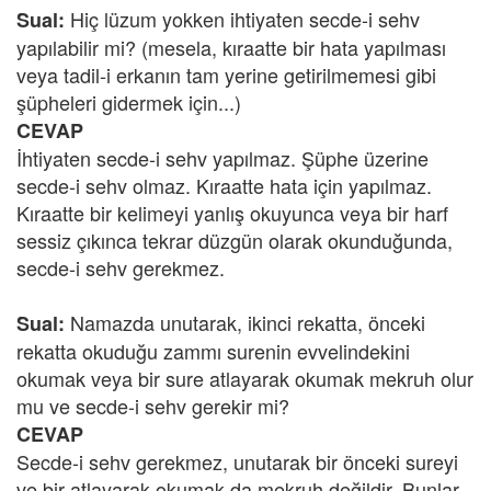
Hiç lüzum yokken ihtiyaten secde-i sehv
Sual:
yapılabilir mi? (mesela, kıraatte bir hata yapılması
veya tadil-i erkanın tam yerine getirilmemesi gibi
şüpheleri gidermek için...)
CEVAP
İhtiyaten secde-i sehv yapılmaz. Şüphe üzerine
secde-i sehv olmaz. Kıraatte hata için yapılmaz.
Kıraatte bir kelimeyi yanlış okuyunca veya bir harf
sessiz çıkınca tekrar düzgün olarak okunduğunda,
secde-i sehv gerekmez.
Namazda unutarak, ikinci rekatta, önceki
Sual:
rekatta okuduğu zammı surenin evvelindekini
okumak veya bir sure atlayarak okumak mekruh olur
mu ve secde-i sehv gerekir mi?
CEVAP
Secde-i sehv gerekmez, unutarak bir önceki sureyi
ve bir atlayarak okumak da mekruh değildir. Bunlar