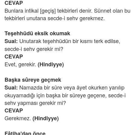
CEVAP
Bunlara intikal [geçiş] tekbirleri denir. Sünnet olan bu
tekbirleri unutana secde-i sehv gerekmez.
Teşehhüdü eksik okumak
Unutarak teşehhüdün bir kısmı terk edilse,
Sual:
secde-i sehv gerekir mi?
CEVAP
Evet, gerekir.
(Hindiyye)
Başka sûreye geçmek
Namazda bir sûre veya âyet okurken yanılıp
Sual:
okuyamadığı için başka bir sûreye geçene, secde-i
sehv yapması gerekir mi?
CEVAP
Gerekmez.
(Hindiyye)
Fâtiha'dan önce