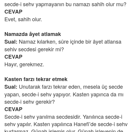
secde-i sehv yapmayanın bu namazı sahih olur mu?
CEVAP
Evet, sahih olur.
Namazda âyet atlamak
Namaz kılarken, sûre içinde bir âyet atlansa
Sual:
sehiv secdesi gerekir mi?
CEVAP
Hayır, gerekmez.
Kasten farzı tekrar etmek
Unutarak farzı tekrar eden, mesela üç secde
Sual:
yapan, secde-i sehv yapıyor. Kasten yapınca da mı
secde-i sehv gerekir?
CEVAP
Secde-i sehv yanılma secdesidir. Yanılınca secde-i
sehv yapılır. Kasten yapılınca Hanefî’de secde-i sehv
kurtarmaz. Günah işlemiş olur. Günah işleyenin de,