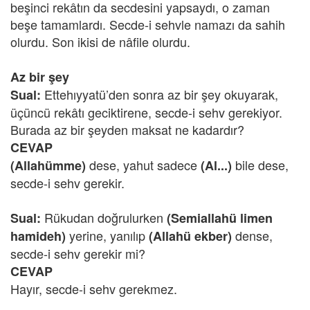
beşinci rekâtın da secdesini yapsaydı, o zaman
beşe tamamlardı. Secde-i sehvle namazı da sahih
olurdu. Son ikisi de nâfile olurdu.
Az bir şey
Ettehıyyatü’den sonra az bir şey okuyarak,
Sual:
üçüncü rekâtı geciktirene, secde-i sehv gerekiyor.
Burada az bir şeyden maksat ne kadardır?
CEVAP
dese, yahut sadece
bile dese,
(Allahümme)
(Al...)
secde-i sehv gerekir.
Rükudan doğrulurken
Sual:
(Semiallahü limen
yerine, yanılıp
dense,
hamideh)
(Allahü ekber)
secde-i sehv gerekir mi?
CEVAP
Hayır, secde-i sehv gerekmez.