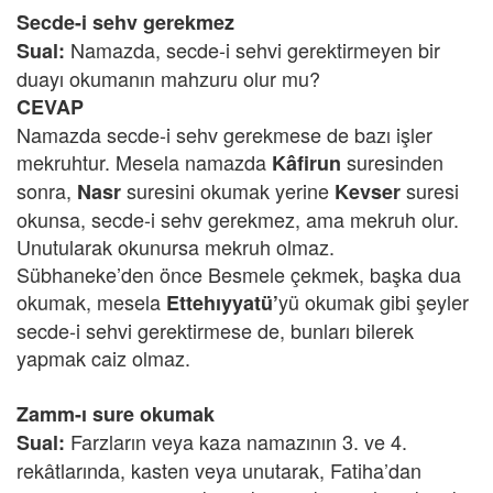
Secde-i sehv gerekmez
Namazda, secde-i sehvi gerektirmeyen bir
Sual:
duayı okumanın mahzuru olur mu?
CEVAP
Namazda secde-i sehv gerekmese de bazı işler
mekruhtur. Mesela namazda
suresinden
Kâfirun
sonra,
suresini okumak yerine
suresi
Nasr
Kevser
okunsa, secde-i sehv gerekmez, ama mekruh olur.
Unutularak okunursa mekruh olmaz.
Sübhaneke’den önce Besmele çekmek, başka dua
okumak, mesela
yü okumak gibi şeyler
Ettehıyyatü’
secde-i sehvi gerektirmese de, bunları bilerek
yapmak caiz olmaz.
Zamm-ı sure okumak
Farzların veya kaza namazının 3. ve 4.
Sual:
rekâtlarında, kasten veya unutarak, Fatiha’dan