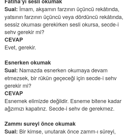
Fatiha’yı sesli okumak
İmam, akşamın farzının üçüncü rekâtında,
Sual:
yatsının farzının üçüncü veya dördüncü rekâtında,
sessiz okuması gerekirken sesli okursa, secde-i
sehv gerekir mi?
CEVAP
Evet, gerekir.
Esnerken okumak
Namazda esnerken okumaya devam
Sual:
etmezsek, bir rükün geçeceği için secde-i sehv
gerekir mi?
CEVAP
Esnemek elimizde değildir. Esneme bitene kadar
ağzımızı kapatırız. Secde-i sehv de gerekmez.
Zammı sureyi önce okumak
Bir kimse, unutarak önce zamm-ı sûreyi,
Sual: