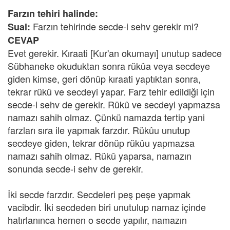
Farzın tehiri halinde:
Farzın tehirinde secde-i sehv gerekir mi?
Sual:
CEVAP
Evet gerekir. Kıraati [Kur'an okumayı] unutup sadece
Sübhaneke okuduktan sonra rükûa veya secdeye
giden kimse, geri dönüp kıraati yaptıktan sonra,
tekrar rükû ve secdeyi yapar. Farz tehir edildiği için
secde-i sehv de gerekir. Rükû ve secdeyi yapmazsa
namazı sahih olmaz. Çünkü namazda tertip yani
farzları sıra ile yapmak farzdır. Rükûu unutup
secdeye giden, tekrar dönüp rükûu yapmazsa
namazı sahih olmaz. Rükû yaparsa, namazın
sonunda secde-i sehv de gerekir.
İki secde farzdır. Secdeleri peş peşe yapmak
vacibdir. İki secdeden biri unutulup namaz içinde
hatırlanınca hemen o secde yapılır, namazın