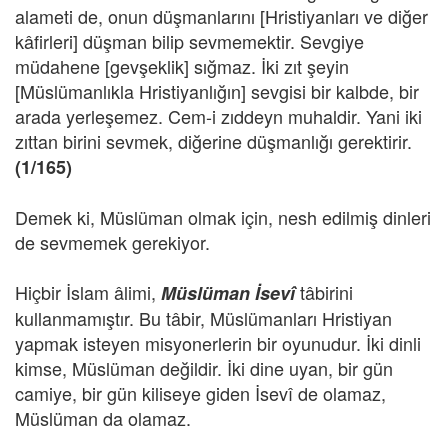
alameti de, onun düşmanlarını [Hristiyanları ve diğer
kâfirleri] düşman bilip sevmemektir. Sevgiye
müdahene [gevşeklik] sığmaz. İki zıt şeyin
[Müslümanlıkla Hristiyanlığın] sevgisi bir kalbde, bir
arada yerleşemez. Cem-i zıddeyn muhaldir. Yani iki
zıttan birini sevmek, diğerine düşmanlığı gerektirir.
(1/165)
Demek ki, Müslüman olmak için, nesh edilmiş dinleri
de sevmemek gerekiyor.
Hiçbir İslam âlimi,
tâbirini
Müslüman İsevî
kullanmamıştır. Bu tâbir, Müslümanları Hristiyan
yapmak isteyen misyonerlerin bir oyunudur. İki dinli
kimse, Müslüman değildir. İki dine uyan, bir gün
camiye, bir gün kiliseye giden İsevî de olamaz,
Müslüman da olamaz.