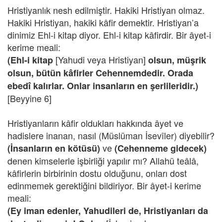
Hristiyanlık nesh edilmiştir. Hakiki Hristiyan olmaz.
Hakiki Hristiyan, hakiki kâfir demektir. Hristiyan’a
dinimiz Ehl-i kitap diyor. Ehl-i kitap kâfirdir. Bir âyet-i
kerime meali:
[Yahudi veya Hristiyan]
(Ehl-i kitap
olsun, müşrik
olsun, bütün kâfirler Cehennemdedir. Orada
ebedî kalırlar. Onlar insanların en şerlileridir.)
[Beyyine 6]
Hristiyanların kâfir oldukları hakkında âyet ve
hadislere inanan, nasıl (Müslüman İsevîler) diyebilir?
ve
(İnsanların en kötüsü)
(Cehenneme gidecek)
denen kimselerle işbirliği yapılır mı? Allahü teâlâ,
kâfirlerin birbirinin dostu olduğunu, onları dost
edinmemek gerektiğini bildiriyor. Bir âyet-i kerime
meali:
(Ey iman edenler, Yahudileri de, Hristiyanları da