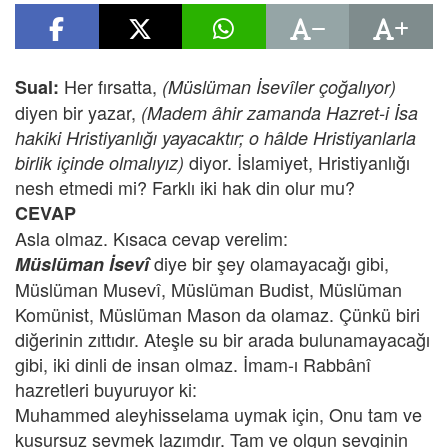
Her fırsatta,
Sual:
(Müslüman İsevîler çoğalıyor)
diyen bir yazar,
(Madem âhir zamanda Hazret-i İsa
hakiki Hristiyanlığı yayacaktır; o hâlde Hristiyanlarla
diyor. İslamiyet, Hristiyanlığı
birlik içinde olmalıyız)
nesh etmedi mi? Farklı iki hak din olur mu?
CEVAP
Asla olmaz. Kısaca cevap verelim:
diye bir şey olamayacağı gibi,
Müslüman İsevî
Müslüman Musevî, Müslüman Budist, Müslüman
Komünist, Müslüman Mason da olamaz. Çünkü biri
diğerinin zıttıdır. Ateşle su bir arada bulunamayacağı
gibi, iki dinli de insan olmaz. İmam-ı Rabbânî
hazretleri buyuruyor ki:
Muhammed aleyhisselama uymak için, Onu tam ve
kusursuz sevmek lazımdır. Tam ve olgun sevginin