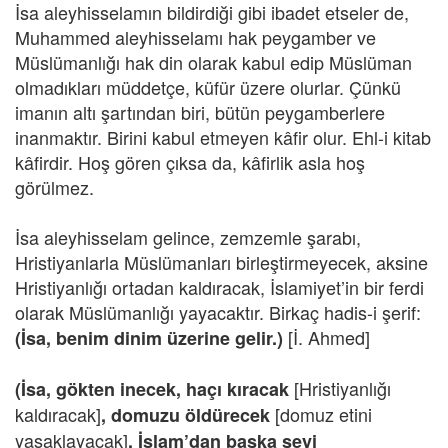
İsa aleyhisselamın bildirdiği gibi ibadet etseler de,
Muhammed aleyhisselamı hak peygamber ve
Müslümanlığı hak din olarak kabul edip Müslüman
olmadıkları müddetçe, küfür üzere olurlar. Çünkü
imanın altı şartından biri, bütün peygamberlere
inanmaktır. Birini kabul etmeyen kâfir olur. Ehl-i kitab
kâfirdir. Hoş gören çıksa da, kâfirlik asla hoş
görülmez.
İsa aleyhisselam gelince, zemzemle şarabı,
Hristiyanlarla Müslümanları birleştirmeyecek, aksine
Hristiyanlığı ortadan kaldıracak, İslamiyet’in bir ferdi
olarak Müslümanlığı yayacaktır. Birkaç hadis-i şerif:
[İ. Ahmed]
(İsa, benim dinim üzerine gelir.)
[Hristiyanlığı
(İsa, gökten inecek, haçı kıracak
kaldıracak]
[domuz etini
, domuzu öldürecek
yasaklayacak]
, İslam’dan başka şeyi