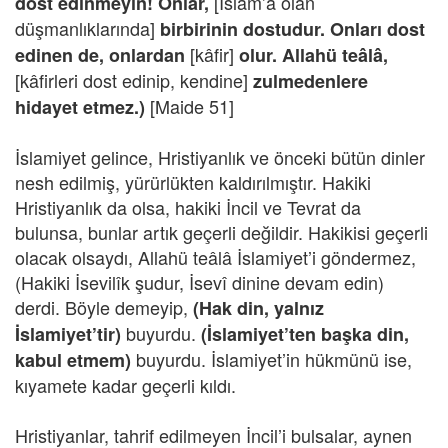
[İslam’a olan
dost edinmeyin! Onlar,
düşmanlıklarında]
birbirinin dostudur. Onları dost
[kâfir]
edinen de, onlardan
olur.
Allahü teâlâ,
[kâfirleri dost edinip, kendine]
zulmedenlere
[Maide 51]
hidayet etmez.)
İslamiyet gelince, Hristiyanlık ve önceki bütün dinler
nesh edilmiş, yürürlükten kaldırılmıştır. Hakiki
Hristiyanlık da olsa, hakiki İncil ve Tevrat da
bulunsa, bunlar artık geçerli değildir. Hakikisi geçerli
olacak olsaydı, Allahü teâlâ İslamiyet’i göndermez,
(Hakiki İsevilîk şudur, İsevî dinine devam edin)
derdi. Böyle demeyip,
(Hak din, yalnız
buyurdu.
İslamiyet’tir)
(İslamiyet’ten başka din,
buyurdu. İslamiyet’in hükmünü ise,
kabul etmem)
kıyamete kadar geçerli kıldı.
Hristiyanlar, tahrif edilmeyen İncil’i bulsalar, aynen