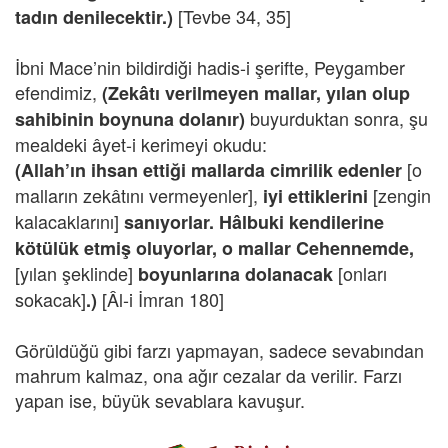
[Tevbe 34, 35]
tadın denilecektir.)
İbni Mace’nin bildirdiği hadis-i şerifte, Peygamber
efendimiz,
(Zekâtı verilmeyen mallar, yılan olup
buyurduktan sonra, şu
sahibinin boynuna dolanır)
mealdeki âyet-i kerimeyi okudu:
[o
(Allah’ın ihsan ettiği mallarda cimrilik edenler
malların zekâtını vermeyenler],
[zengin
iyi ettiklerini
kalacaklarını]
sanıyorlar. Hâlbuki kendilerine
kötülük etmiş oluyorlar, o mallar Cehennemde,
[yılan şeklinde]
[onları
boyunlarına dolanacak
sokacak]
[Âl-i İmran 180]
.)
Görüldüğü gibi farzı yapmayan, sadece sevabından
mahrum kalmaz, ona ağır cezalar da verilir. Farzı
yapan ise, büyük sevablara kavuşur.