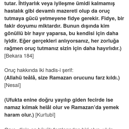
tutar. İhtiyarlık veya iyileşme ümidi kalmamış
hastalık gibi devamlı mazereti olup da oruç
tutmaya gücü yetmeyene fidye gerekir. Fidye, bir
fakir doyumu miktardır. Bunun dışında kim
gönüllü bir hayır yaparsa, bu kendisi için daha
iyidir. Eğer gerçekleri anlıyorsanız, her zorluğa
rağmen oruç tutmanız sizin için daha hayırlıdır.)
[Bekara 184]
Oruç hakkında iki hadis-i şerif:
(Allahü teâlâ, size Ramazan orucunu farz kıldı.)
[Nesaî]
(Ufukta enine doğru yayılıp giden fecirde ise
namaz kılmak helâl olur ve Ramazan’da yemek
[Kurtubî]
haram olur.)