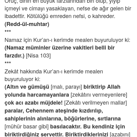
Oruç, dinin en büyük farzlarından biri olup, yiyip
içmeyi ve cimayı yasaklayan, nefse de ağır gelen bir
ibadettir.
Kötülüğü emreden nefsi, o kahreder.
(Redd-ül-muhtar)
***
Namaz için Kur’an-ı kerimde mealen buyuruluyor ki:
(Namaz müminler üzerine vakitleri belli bir
[Nisa 103]
farzdır.)
***
Zekât hakkında Kur’an-ı kerimde mealen
buyuruluyor ki:
[malı, parayı]
(Altın ve gümüşü
biriktirip Allah
[zekâtını vermeyenlere]
yolunda harcamayanlara
[Zekâtı verilmeyen mallar]
çok acı azabı müjdele!
paralar, Cehennem ateşinde kızdırılıp,
sahiplerinin alınlarına, böğürlerine, sırtlarına
[mühür basar gibi]
basılacaktır. Bu kendiniz için
[azabını]
biriktirdiğiniz servettir. Biriktirdiklerinizi