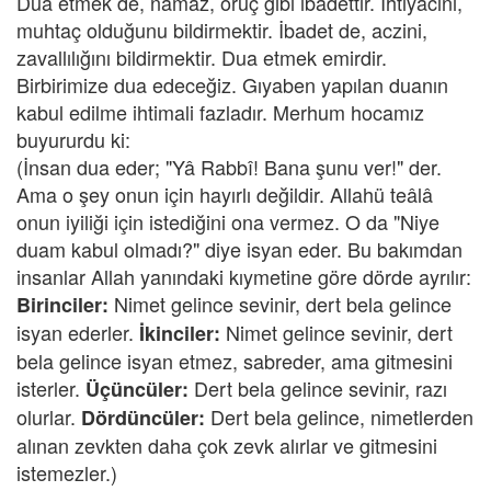
Dua etmek de, namaz, oruç gibi ibadettir. İhtiyacını,
muhtaç olduğunu bildirmektir. İbadet de, aczini,
zavallılığını bildirmektir. Dua etmek emirdir.
Birbirimize dua edeceğiz. Gıyaben yapılan duanın
kabul edilme ihtimali fazladır. Merhum hocamız
buyururdu ki:
(İnsan dua eder; "Yâ Rabbî! Bana şunu ver!" der.
Ama o şey onun için hayırlı değildir. Allahü teâlâ
onun iyiliği için istediğini ona vermez. O da "Niye
duam kabul olmadı?" diye isyan eder. Bu bakımdan
insanlar Allah yanındaki kıymetine göre dörde ayrılır:
Nimet gelince sevinir, dert bela gelince
Birinciler:
isyan ederler.
Nimet gelince sevinir, dert
İkinciler:
bela gelince isyan etmez, sabreder, ama gitmesini
isterler.
Dert bela gelince sevinir, razı
Üçüncüler:
olurlar.
Dert bela gelince, nimetlerden
Dördüncüler:
alınan zevkten daha çok zevk alırlar ve gitmesini
istemezler.)