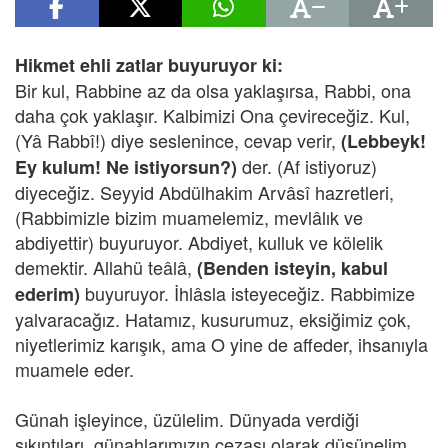
Hikmet ehli zatlar buyuruyor ki:
Bir kul, Rabbine az da olsa yaklaşırsa, Rabbi, ona
daha çok yaklaşır. Kalbimizi Ona çevireceğiz. Kul,
(Yâ Rabbî!) diye seslenince, cevap verir,
(Lebbeyk!
der. (Af istiyoruz)
Ey kulum! Ne istiyorsun?)
diyeceğiz. Seyyid Abdülhakim Arvâsî hazretleri,
(Rabbimizle bizim muamelemiz, mevlâlık ve
abdiyettir) buyuruyor. Abdiyet, kulluk ve kölelik
demektir. Allahü teâlâ,
(Benden isteyin, kabul
buyuruyor. İhlâsla isteyeceğiz. Rabbimize
ederim)
yalvaracağız. Hatamız, kusurumuz, eksiğimiz çok,
niyetlerimiz karışık, ama O yine de affeder, ihsanıyla
muamele eder.
Günah işleyince, üzülelim. Dünyada verdiği
sıkıntıları, günahlarımızın cezası olarak düşünelim.