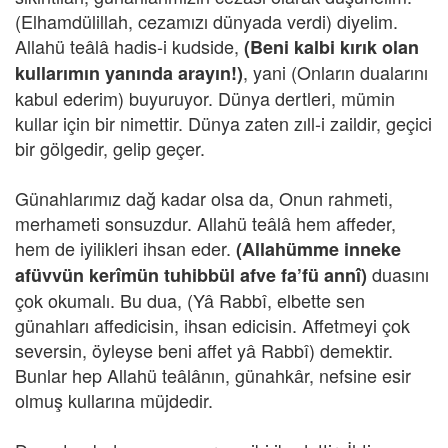
(Elhamdülillah, cezamızı dünyada verdi) diyelim.
Allahü teâlâ hadis-i kudside,
(Beni kalbi kırık olan
, yani (Onların dualarını
kullarımın yanında arayın!)
kabul ederim) buyuruyor. Dünya dertleri, mümin
kullar için bir nimettir. Dünya zaten zıll-i zaildir, geçici
bir gölgedir, gelip geçer.
Günahlarımız dağ kadar olsa da, Onun rahmeti,
merhameti sonsuzdur. Allahü teâlâ hem affeder,
hem de iyilikleri ihsan eder.
(Allahümme inneke
duasını
afüvvün kerîmün tuhibbül afve fa’fü annî)
çok okumalı. Bu dua, (Yâ Rabbî, elbette sen
günahları affedicisin, ihsan edicisin. Affetmeyi çok
seversin, öyleyse beni affet yâ Rabbî) demektir.
Bunlar hep Allahü teâlânın, günahkâr, nefsine esir
olmuş kullarına müjdedir.