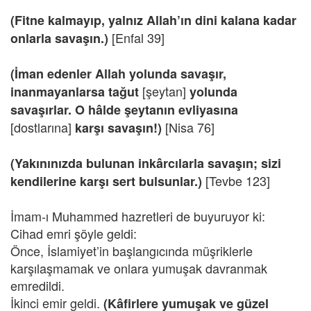
(Fitne kalmayıp, yalnız Allah’ın dini kalana kadar
[Enfal 39]
onlarla savaşın.)
(İman edenler Allah yolunda savaşır,
[şeytan]
inanmayanlarsa tağut
yolunda
savaşırlar. O hâlde şeytanın evliyasına
[dostlarına]
[Nisa 76]
karşı savaşın!)
(Yakınınızda bulunan inkârcılarla savaşın; sizi
[Tevbe 123]
kendilerine karşı sert bulsunlar.)
İmam-ı Muhammed hazretleri de buyuruyor ki:
Cihad emri şöyle geldi:
Önce, İslamiyet’in başlangıcında müşriklerle
karşılaşmamak ve onlara yumuşak davranmak
emredildi.
İkinci emir geldi.
(Kâfirlere yumuşak ve güzel