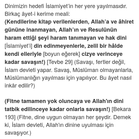
Dinimizin hedefi İslamiyet’in her yere yayılmasıdır.
Birkaç âyet-i kerime meali:
(Kendilerine kitap verilenlerden, Allah’a ve âhiret
gününe inanmayan, Allah’ın ve Resulünün
haram ettiği şeyi haram tanımayan ve hak dini
[İslamiyet’i]
din edinmeyenlerle, zelil bir hâlde
[boyun eğerek]
kendi elleriyle
cizye verinceye
[Tevbe 29] (Savaşı, fertler değil,
kadar savaşın!)
İslam devleti yapar. Savaş, Müslüman olmayanlarla,
Müslümanlığın yayılması için yapılıyor. Bu âyet nasıl
inkâr edilir?)
(Fitne tamamen yok oluncaya ve Allah'ın dini
[Bekara
tatbik edilinceye kadar onlarla savaşın!)
193] (Fitne, dine uygun olmayan her şeydir. Demek
ki, İslam devleti, Allah'ın dinine uyulması için
savaşıyor.)