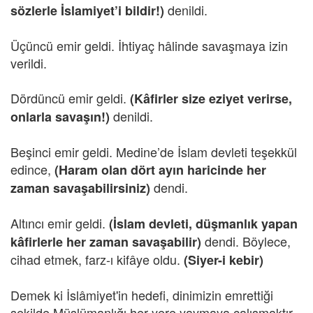
denildi.
sözlerle İslamiyet’i bildir!)
Üçüncü emir geldi. İhtiyaç hâlinde savaşmaya izin
verildi.
Dördüncü emir geldi.
(Kâfirler size eziyet verirse,
denildi.
onlarla savaşın!)
Beşinci emir geldi. Medine’de İslam devleti teşekkül
edince,
(Haram olan dört ayın haricinde her
dendi.
zaman savaşabilirsiniz)
Altıncı emir geldi.
(İslam devleti, düşmanlık yapan
dendi. Böylece,
kâfirlerle her zaman savaşabilir)
cihad etmek, farz-ı kifâye oldu.
(Siyer-i kebir)
Demek ki İslâmiyet'in hedefi, dinimizin emrettiği
şekilde Müslümanlığı her yere yaymaya çalışmaktır.