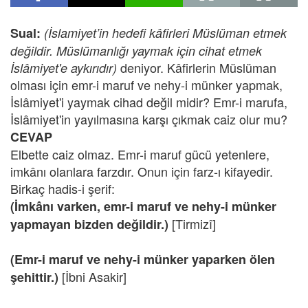
Sual:
(İslamiyet’in
hedefi kâfirleri Müslüman etmek
değildir. Müslümanlığı yaymak için cihat etmek
deniyor. Kâfirlerin Müslüman
İslâmiyet'e aykırıdır)
olması için emr-i maruf ve nehy-i münker yapmak,
İslâmiyet'i yaymak cihad değil midir? Emr-i marufa,
İslâmiyet'in yayılmasına karşı çıkmak caiz olur mu?
CEVAP
Elbette caiz olmaz. Emr-i maruf gücü yetenlere,
imkânı olanlara farzdır. Onun için farz-ı kifayedir.
Birkaç hadis-i şerif:
(İmkânı varken, emr-i maruf ve nehy-i münker
[Tirmizî]
yapmayan bizden değildir.)
(Emr-i maruf ve nehy-i münker yaparken ölen
[İbni Asakir]
şehittir.)