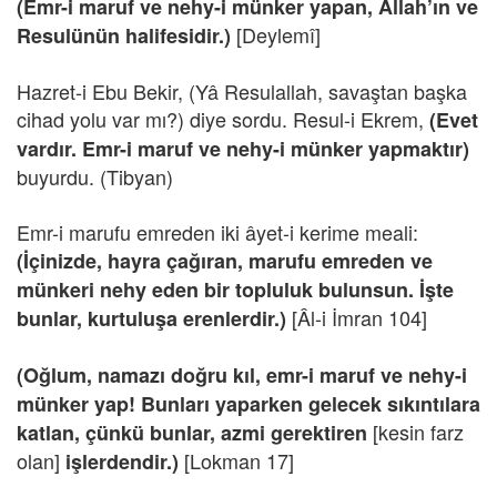
(Emr-i maruf ve nehy-i münker yapan, Allah’ın ve
[Deylemî]
Resulünün halifesidir.)
Hazret-i Ebu Bekir, (Yâ Resulallah, savaştan başka
cihad yolu var mı?) diye sordu. Resul-i Ekrem,
(Evet
vardır. Emr-i maruf ve nehy-i münker yapmaktır)
buyurdu. (Tibyan)
Emr-i marufu emreden iki âyet-i kerime meali:
(İçinizde, hayra çağıran, marufu emreden ve
münkeri nehy eden bir topluluk bulunsun. İşte
[Âl-i İmran 104]
bunlar, kurtuluşa erenlerdir.)
(Oğlum, namazı doğru kıl, emr-i maruf ve nehy-i
münker yap! Bunları yaparken gelecek sıkıntılara
[kesin farz
katlan, çünkü bunlar, azmi gerektiren
olan]
[Lokman 17]
işlerdendir.)