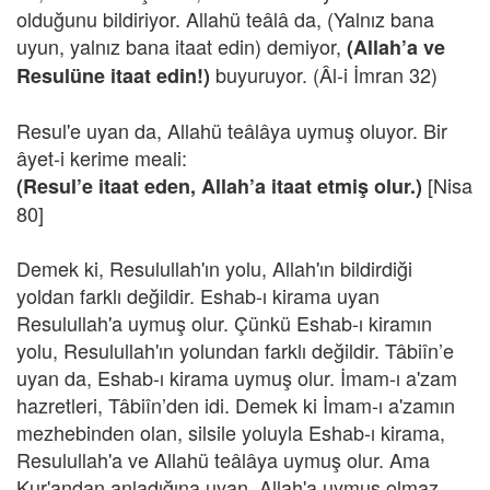
olduğunu bildiriyor. Allahü teâlâ da, (Yalnız bana
uyun, yalnız bana itaat edin) demiyor,
(Allah’a ve
buyuruyor. (Âl-i İmran 32)
Resulüne itaat edin!)
Resul'e uyan da, Allahü teâlâya uymuş oluyor. Bir
âyet-i kerime meali:
[Nisa
(Resul’e itaat eden, Allah’a itaat etmiş olur.)
80]
Demek ki, Resulullah'ın yolu, Allah'ın bildirdiği
yoldan farklı değildir. Eshab-ı kirama uyan
Resulullah'a uymuş olur. Çünkü Eshab-ı kiramın
yolu, Resulullah'ın yolundan farklı değildir. Tâbiîn’e
uyan da, Eshab-ı kirama uymuş olur. İmam-ı a'zam
hazretleri, Tâbiîn’den idi. Demek ki İmam-ı a'zamın
mezhebinden olan, silsile yoluyla Eshab-ı kirama,
Resulullah'a ve Allahü teâlâya uymuş olur. Ama
Kur'andan anladığına uyan, Allah'a uymuş olmaz,