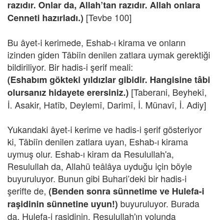
razıdır. Onlar da, Allah’tan razıdır. Allah onlara
[Tevbe 100]
Cenneti hazırladı.)
Bu âyet-i kerimede, Eshab-ı kirama ve onların
izinden giden Tâbiîn denilen zatlara uymak gerektiği
bildiriliyor. Bir hadis-i şerif meali:
(Eshabım gökteki yıldızlar gibidir. Hangisine tâbi
[Taberani, Beyhekî,
olursanız hidayete erersiniz.)
İ. Asakir, Hatîb, Deylemî, Darimî, İ. Münavî, İ. Adiy]
Yukarıdaki âyet-i kerime ve hadis-i şerif gösteriyor
ki, Tâbiîn denilen zatlara uyan, Eshab-ı kirama
uymuş olur. Eshab-ı kiram da Resulullah'a,
Resulullah da, Allahü teâlâya uyduğu için böyle
buyuruluyor. Bunun gibi Buhari’deki bir hadis-i
şerifte de,
(Benden sonra sünnetime ve Hulefa-i
buyuruluyor. Burada
raşidinin sünnetine uyun!)
da, Hulefa-i raşidinin, Resulullah'ın yolunda