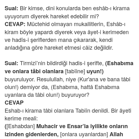
Bir kimse, dini konularda ben eshâb-ı kirama
Sual:
uyuyorum diyerek hareket edebilir mi?
Müctehid olmayan mukallitlerin, Eshâb-ı
CEVAP:
kiram böyle yapardı diyerek veya âyet-i kerimeden
ve hadîs-i şeriflerden mana çıkararak, kendi
anladığına göre hareket etmesi câiz değildir.
Tirmizî’nin bildirdiği hadis-i şerifte,
Sual:
(Eshabıma
[tabîine]
ve onlara tâbi olanlara
uyun!)
buyuruluyor. Resulullah, niye (Kur'ana ve bana tâbi
olun!) demiyor da, (Eshabıma, hattâ Eshabıma
uyanlara da tâbi olun!) buyuruyor?
CEVAP
Eshab-ı kirama tâbi olanlara Tabiîn denildi. Bir âyeti
kerime meali:
[Eshabdan]
(
Muhacir ve Ensar’la iyilikte onların
[onlara uyanlardan]
izinden gidenlerden,
Allah