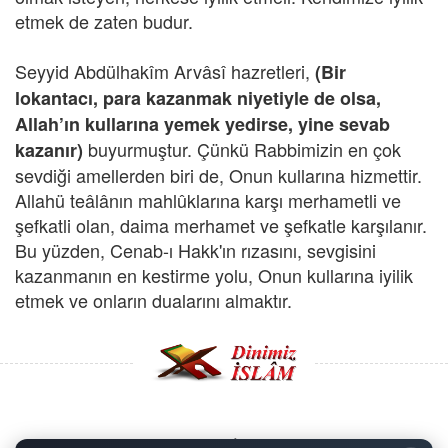
etmek de zaten budur.
Seyyid Abdülhakîm Arvâsî hazretleri,
(Bir
lokantacı, para kazanmak niyetiyle de olsa,
Allah’ın kullarına yemek yedirse, yine sevab
buyurmuştur. Çünkü
Rabbimizin en çok
kazanır)
sevdiği amellerden biri de, Onun kullarına hizmettir.
Allahü teâlânın mahlûklarına karşı merhametli ve
şefkatli olan, daima merhamet ve şefkatle karşılanır.
Bu yüzden, Cenab-ı Hakk'ın rızasını, sevgisini
kazanmanın en kestirme yolu, Onun kullarına iyilik
etmek ve onların dualarını almaktır.
Copyright © 2008 - Dinimiz İslam. Her Hakkı Saklıdır.