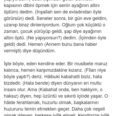
kapısının dibini öpmek için senin ayağının altını
öptüm) dedim. (İnşallah sen de evladından öyle
görürsün) dedi. Seneler sonra, bir gün eve geldim,
uzanıp biraz dinleniyordum. Oğlum çok küçüktü o
zaman, çocuk yürüyüp geldi, şap diye ayağımın
altını öptü. (Ne yapıyorsun?) dedim. (İçimden öyle
geldi) dedi. Hemen (Annem bunu bana haber
vermişti) diye düşündüm.
İşte böyle, eden kendine eder. Bir musibete maruz
kalınca, hemen karşımızdakine kızarız. (Filan niye
böyle yaptı?) deriz. Hâlbuki kabahatli biziz, hata
bizdedir. (Hata bende) diyen dünyanın en mutlu
insanı olur. Ama (Kabahat onda, ben haklıyım, o
haksız) diyen, hep üzüntü ve sıkıntı içinde yaşar. O
hâlde ferahlamak, huzurlu olmak, başkalarının
huzurunu temin etmekten geçer. Daha çok neşeli
olmak isteyen, herkese iyilik etmeli. Kendimize iyilik