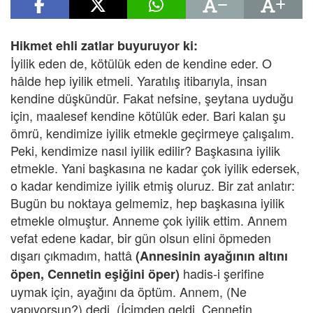
Hikmet ehli zatlar buyuruyor ki:
İyilik eden de, kötülük eden de kendine eder. O
hâlde hep iyilik etmeli. Yaratılış itibarıyla, insan
kendine düşkündür. Fakat nefsine, şeytana uyduğu
için, maalesef kendine kötülük eder. Bari kalan şu
ömrü, kendimize iyilik etmekle geçirmeye çalışalım.
Peki, kendimize nasıl iyilik edilir? Başkasına iyilik
etmekle. Yani başkasına ne kadar çok iyilik edersek,
o kadar kendimize iyilik etmiş oluruz. Bir zat anlatır:
Bugün bu noktaya gelmemiz, hep başkasına iyilik
etmekle olmuştur. Anneme çok iyilik ettim. Annem
vefat edene kadar, bir gün olsun elini öpmeden
dışarı çıkmadım, hattâ
(Annesinin ayağının altını
hadis-i şerifine
öpen, Cennetin eşiğini öper)
uymak için, ayağını da öptüm. Annem, (Ne
yapıyorsun?) dedi. (İçimden geldi. Cennetin