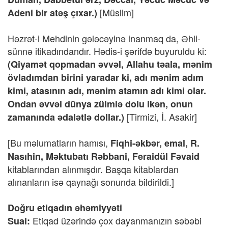
[Müslim]
Adeni bir atəş çıxar.)
Həzrət-i Mehdinin gələcəyinə inanmaq da, Əhli-
sünnə itikadındandır. Hədis-i şərifdə buyuruldu ki:
(Qiyamət qopmadan əvvəl, Allahu təala, mənim
övladımdan birini yaradar ki, adı mənim adım
kimi, atasının adı, mənim atamın adı kimi olar.
Ondan əvvəl dünya zülmlə dolu ikən, onun
[Tirmizi, İ. Asakir]
zamanında ədalətlə dollar.)
[Bu məlumatların hamısı,
Fiqhi-əkbər, emal, R.
Nasıhin, Məktubatı Rəbbani, Feraidül Fəvaid
kitablarından alınmışdır. Başqa kitablardan
alınanların isə qaynağı sonunda bildirildi.]
Doğru etiqadın əhəmiyyəti
Etiqad üzərində çox dayanmanızın səbəbi
Sual: