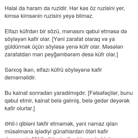
Halal da haram da ruzidir. Hər kəs öz ruzisini yer,
kimsə kimsənin ruzisini yeyə bilməz.
Elfazı küfrdən bir sözü, mənasını qəbul etməsə də
söyləyən kafir olar. [Yəni zarafat olaraq və ya
güldürmək üçün söyləsə yenə küfr olar. Məsələn
zarafatdan mən peyğəmbərəm desə küfr olar.]
Sərxoş ikən, elfazı küfrü söyləyənə kafir
deməməlidir.
Bu kainat sonradan yaradılmışdır. [Fəlsəfəçilər, bunu
qəbul etmir, kainat belə gəlmiş, belə gedər deyərək
kafir olurlar.]
Əhli-i qibləni təkfir etməmək, yəni namaz qılan
müsəlmana işlədiyi günahlardan ötəri kafir