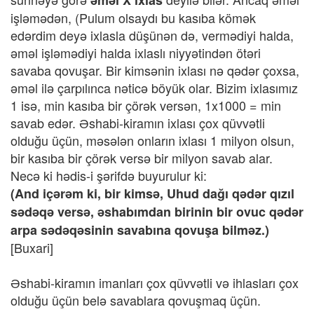
əməl X ixlas
işləmədən, (Pulum olsaydı bu kasıba kömək
edərdim deyə ixlasla düşünən də, vermədiyi halda,
əməl işləmədiyi halda ixlaslı niyyətindən ötəri
savaba qovuşar. Bir kimsənin ixlası nə qədər çoxsa,
əməl ilə çarpılınca nəticə böyük olar. Bizim ixlasımız
1 isə, min kasıba bir çörək versən, 1x1000 = min
savab edər. Əshabi-kiramın ixlası çox qüvvətli
olduğu üçün, məsələn onların ixlası 1 milyon olsun,
bir kasıba bir çörək versə bir milyon savab alar.
Necə ki hədis-i şərifdə buyurulur ki:
(And içərəm ki, bir kimsə, Uhud dağı qədər qızıl
sədəqə versə, əshabımdan birinin bir ovuc qədər
arpa sədəqəsinin savabına qovuşa bilməz.)
[Buxari]
Əshabi-kiramın imanları çox qüvvətli və ihlasları çox
olduğu üçün belə savablara qovuşmaq üçün.