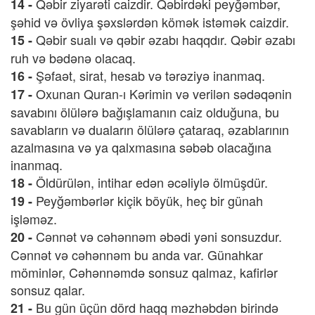
Qəbir ziyarəti caizdir. Qəbirdəki peyğəmbər,
14 -
şəhid və övliya şəxslərdən kömək istəmək caizdir.
Qəbir sualı və qəbir əzabı haqqdır. Qəbir əzabı
15 -
ruh və bədənə olacaq.
Şəfaət, sirat, hesab və tərəziyə inanmaq.
16 -
Oxunan Quran-ı Kərimin və verilən sədəqənin
17 -
savabını ölülərə bağışlamanın caiz olduğuna, bu
savabların və duaların ölülərə çataraq, əzablarının
azalmasına və ya qalxmasına səbəb olacağına
inanmaq.
Öldürülən, intihar edən əcəliylə ölmüşdür.
18 -
Peyğəmbərlər kiçik böyük, heç bir günah
19 -
işləməz.
Cənnət və cəhənnəm əbədi yəni sonsuzdur.
20 -
Cənnət və cəhənnəm bu anda var. Günahkar
möminlər, Cəhənnəmdə sonsuz qalmaz, kafirlər
sonsuz qalar.
Bu gün üçün dörd haqq məzhəbdən birində
21 -