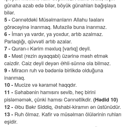
günaha əzab edə bilər, böyük günahları bağışlaya
bilər.
Cənnətdəki Müsəlmanların Allahu təalanı
5 -
görəcəyinə inanmaq. Mutəzilə buna inanmaz.
İman ya vardır, ya yoxdur, artıb azalmaz.
6 -
Parlaqlığı, qüvvəti artıb azalar.
Quran-ı Kərim məxluq [varlıq] deyil.
7 -
Məst (rezin ayaqqabi) üzərinə məsh etmək
8 -
caizdir. Caiz deyil deyən Əhli-sünnə ola bilməz.
Miracın ruh və bədənlə birlikdə olduğuna
9 -
inanmaq.
Mucize və kəramət haqqdır.
10 -
Səhabənin hamısını sevib, heç birini
11 -
pisləməmək, çünki hamısı Cənnətlikdir.
(Hədid 10)
Əbu Bəkr Siddiq, Əshabi-kiramın ən üstünüdür.
12 -
Ruh ölməz. Kafir və müsəlman ölülərinin ruhları
13 -
eşidir.