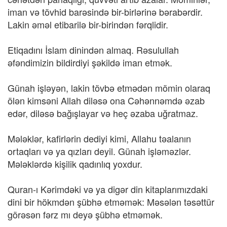
iman və tövhid barəsində bir-birlərinə bərabərdir.
Lakin əməl etibarilə bir-birindən fərqlidir.
Etiqadını İslam dinindən almaq. Rəsulullah
əfəndimizin bildirdiyi şəkildə iman etmək.
Günah işləyən, lakin tövbə etmədən mömin olaraq
ölən kimsəni Allah diləsə ona Cəhənnəmdə əzab
edər, diləsə bağışlayar və heç əzaba uğratmaz.
Mələklər, kafirlərin dediyi kimi, Allahu təalanın
ortaqları və ya qızları deyil. Günah işləməzlər.
Mələklərdə kişilik qadınlıq yoxdur.
Quran-ı Kərimdəki və ya digər din kitaplarımızdaki
dini bir hökmdən şübhə etməmək: Məsələn təsəttür
görəsən fərz mı deyə şübhə etməmək.