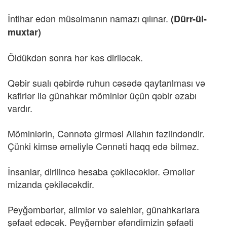
İntihar edən müsəlmanın namazı qılınar.
(Dürr-ül-
muxtar)
Öldükdən sonra hər kəs diriləcək.
Qəbir sualı qəbirdə ruhun cəsədə qaytarılması və
kafirlər ilə günahkar möminlər üçün qəbir əzabı
vardır.
Möminlərin, Cənnətə girməsi Allahın fəzlindəndir.
Çünki kimsə əməliylə Cənnəti haqq edə bilməz.
İnsanlar, dirilincə hesaba çəkiləcəklər. Əməllər
mizanda çəkiləcəkdir.
Peyğəmbərlər, alimlər və salehlər, günahkarlara
şəfaət edəcək. Peyğəmbər əfəndimizin şəfaəti