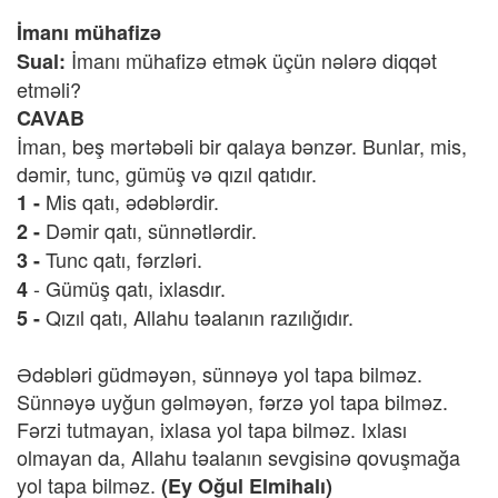
İmanı mühafizə
İmanı mühafizə etmək üçün nələrə diqqət
Sual:
etməli?
CAVAB
İman, beş mərtəbəli bir qalaya bənzər. Bunlar, mis,
dəmir, tunc, gümüş və qızıl qatıdır.
Mis qatı, ədəblərdir.
1 -
Dəmir qatı, sünnətlərdir.
2 -
Tunc qatı, fərzləri.
3 -
- Gümüş qatı, ixlasdır.
4
Qızıl qatı, Allahu təalanın razılığıdır.
5 -
Ədəbləri güdməyən, sünnəyə yol tapa bilməz.
Sünnəyə uyğun gəlməyən, fərzə yol tapa bilməz.
Fərzi tutmayan, ixlasa yol tapa bilməz. Ixlası
olmayan da, Allahu təalanın sevgisinə qovuşmağa
yol tapa bilməz.
(Ey Oğul Elmihalı)