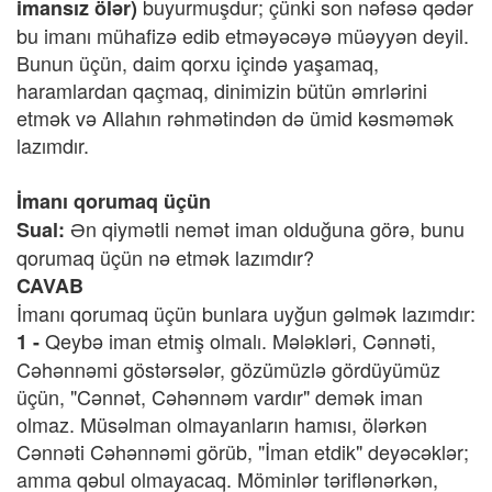
buyurmuşdur; çünki son nəfəsə qədər
imansız ölər)
bu imanı mühafizə edib etməyəcəyə müəyyən deyil.
Bunun üçün, daim qorxu içində yaşamaq,
haramlardan qaçmaq, dinimizin bütün əmrlərini
etmək və Allahın rəhmətindən də ümid kəsməmək
lazımdır.
İmanı qorumaq üçün
Ən qiymətli nemət iman olduğuna görə, bunu
Sual:
qorumaq üçün nə etmək lazımdır?
CAVAB
İmanı qorumaq üçün bunlara uyğun gəlmək lazımdır:
Qeybə iman etmiş olmalı. Mələkləri, Cənnəti,
1 -
Cəhənnəmi göstərsələr, gözümüzlə gördüyümüz
üçün, "Cənnət, Cəhənnəm vardır" demək iman
olmaz. Müsəlman olmayanların hamısı, ölərkən
Cənnəti Cəhənnəmi görüb, "İman etdik" deyəcəklər;
amma qəbul olmayacaq. Möminlər təriflənərkən,