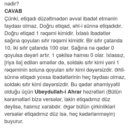
nədir?
CAVAB
Çünki, etiqadı düzəltmədən əvvəl ibadət etmənin
faydası olmaz. Doğru etiqad, əhl-i sünnə etiqadıdır.
Doğru etiqad 1 rəqəmi kimidir. İxlaslı ibadətlər
sağına qoyulan sıfır rəqəmi kimidir. Bir sıfır çatanda
10, iki sıfır çatanda 100 olar. Sağına nə qədər 0
qoyulsa dəyəri artır. 1 çəkilsə hamısı 0 olar. Ixlassız,
[riya ilə] edilən əməllər də, soldakı sıfır kimi yəni 1
rəqəminin soluna qoyulan sıfır kimi dəyərsizdir. Əhli-
sünnə etiqadı yoxsa ibadətlərinin heç faydası olmaz,
soldakı sıfır kimi dəyərsizdir. Bu qədər əhəmiyyətli
olduğu üçün
həzrətləri (Bütün
Ubeydullah-i Ahrar
kəramətləri bizə versələr, lakin etiqadımız düz
deyilsə, halımız xarabdır. Əgər bütün çirkinlikləri
versələr etiqadımız düz isə, heç kədərlənməyin)
buyurur.