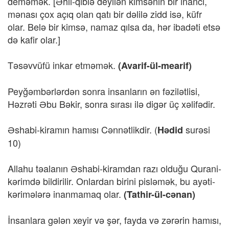
deməmək. [Əhli-qiblə deyilən kimsənin bir inancı,
mənası çox açıq olan qatı bir dəlilə zidd isə, küfr
olar. Belə bir kimsə, namaz qılsa da, hər ibadəti etsə
də kafir olar.]
Təsəvvüfü inkar etməmək.
(Avarif-ül-mearif)
Peyğəmbərlərdən sonra insanların ən fəzilətlisi,
Həzrəti Əbu Bəkir, sonra sırası ilə digər üç xəlifədir.
Əshabi-kiramın hamısı Cənnətlikdir. (
surəsi
Hədid
10)
Allahu təalanın Əshabi-kiramdan razı olduğu Qurani-
kərimdə bildirilir. Onlardan birini pisləmək, bu ayəti-
kərimələrə inanmamaq olar.
(Tathir-ül-cənan)
İnsanlara gələn xeyir və şər, fayda və zərərin hamısı,