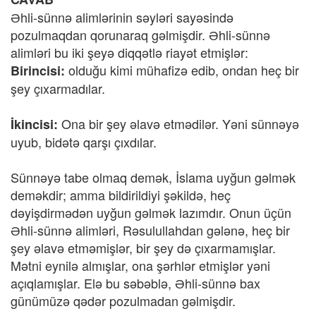
Əhli-sünnə alimlərinin səyləri sayəsində
pozulmaqdan qorunaraq gəlmişdir. Əhli-sünnə
alimləri bu iki şeyə diqqətlə riayət etmişlər:
olduğu kimi mühafizə edib, ondan heç bir
Birincisi:
şey çıxarmadılar.
Ona bir şey əlavə etmədilər. Yəni sünnəyə
İkincisi:
uyub, bidətə qarşı çıxdılar.
Sünnəyə tabe olmaq demək, İslama uyğun gəlmək
deməkdir; amma bildirildiyi şəkildə, heç
dəyişdirmədən uyğun gəlmək lazımdır. Onun üçün
Əhli-sünnə alimləri, Rəsulullahdan gələnə, heç bir
şey əlavə etməmişlər, bir şey də çıxarmamışlar.
Mətni eynilə almışlar, ona şərhlər etmişlər yəni
açıqlamışlar. Elə bu səbəblə, Əhli-sünnə bax
günümüzə qədər pozulmadan gəlmişdir.