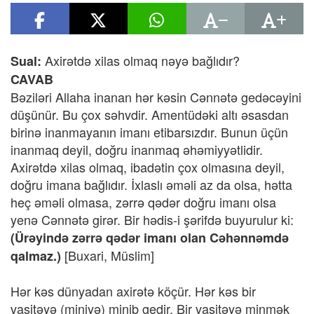
Axirətdə xilas olmaq nəyə bağlıdır?
Sual:
CAVAB
Bəziləri Allaha inanan hər kəsin Cənnətə gedəcəyini
düşünür. Bu çox səhvdir. Amentüdəki altı əsasdan
birinə inanmayanın imanı etibarsızdır. Bunun üçün
inanmaq deyil, doğru inanmaq əhəmiyyətlidir.
Axirətdə xilas olmaq, ibadətin çox olmasına deyil,
doğru imana bağlıdır. İxlaslı əməli az da olsa, hətta
heç əməli olmasa, zərrə qədər doğru imanı olsa
yenə Cənnətə girər. Bir hədis-i şərifdə buyurulur ki:
(Ürəyində zərrə qədər imanı olan Cəhənnəmdə
[Buxari, Müslim]
qalmaz.)
Hər kəs dünyadan axirətə köçür. Hər kəs bir
vasitəyə (miniyə) minib gedir. Bir vasitəyə minmək