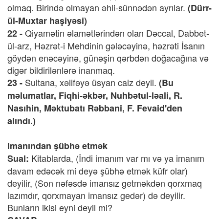
olmaq. Birində olmayan əhli-sünnədən ayrılar.
(Dürr-
ül-Muxtar haşiyəsi)
Qiyamətin əlamətlərindən olan Dəccal, Dabbet-
22 -
ül-arz, Həzrət-i Mehdinin gələcəyinə, həzrəti İsanın
göydən enəcəyinə, günəşin qərbdən doğacağına və
digər bildirilənlərə inanmaq.
Sultana, xəlifəyə üsyan caiz deyil.
23 -
(Bu
məlumatlar, Fiqhi-əkbər, Nuhbətul-ləali, R.
Nasıhin, Məktubatı Rəbbani, F. Fevaid'den
alındı.)
Imanından şübhə etmək
Kitablarda, (İndi imanım var mı və ya imanım
Sual:
davam edəcək mi deyə şübhə etmək küfr olar)
deyilir, (Son nəfəsdə imansız getməkdən qorxmaq
lazımdır, qorxmayan imansız gedər) də deyilir.
Bunların ikisi eyni deyil mi?