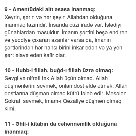
9 - Amentüdəki altı əsasa inanmaq:
Xeyrin, şərin və hər şeyin Allahdan olduğuna
inanmaq lazımdır. İnsanda cüzi iradə var. İşlədiyi
günahlardan məsuldur. İmanın şərtini beşə endirən
və yeddiyə çıxaran azanlar varsa da, imanın
şərtlərindən hər hansı birini inkar edən və ya yeni
şərt əlavə edən kafir olar.
10 - Hubb-i fillah, buğd-ı fillah üzrə olmaq:
Sevgi və nifrəti tək Allah üçün olmaq. Allah
düşmənlərini sevmək, onları dost əldə etmək, Allah
dostlarına düşmən olmaq küfrü tələb edir. Məsələn
Sokratı sevmək, imam-ı Qəzaliyə düşmən olmaq
kimi.
11 - Əhli-i kitabın da cəhənnəmlik olduğuna
inanmaq: