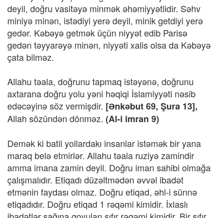
deyil, doğru vasitəyə minmək əhəmiyyətlidir. Səhv
miniyə minən, istədiyi yerə deyil, minik getdiyi yerə
gedər. Kəbəyə getmək üçün niyyət edib Parisə
gedən təyyarəyə minən, niyyəti xalis olsa da Kəbəyə
çata bilməz.
Allahu təala, doğrunu tapmaq istəyənə, doğrunu
axtarana doğru yolu yəni həqiqi İslamiyyəti nəsib
edəcəyinə söz vermişdir.
[Ənkəbut 69, Şura 13],
Allah sözündən dönməz.
(Al-i imran 9)
Demək ki batil yollardakı insanlar istəmək bir yana
maraq belə etmirlər. Allahu təala ruziyə zamindir
amma imana zamin deyil. Doğru iman sahibi olmağa
çalışmalıdır. Etiqadı düzəltmədən əvvəl ibadət
etmənin faydası olmaz. Doğru etiqad, əhl-i sünnə
etiqadıdır. Doğru etiqad 1 rəqəmi kimidir. İxlaslı
ibadətlər sağına qoyulan sıfır rəqəmi kimidir. Bir sıfır