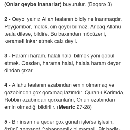
buyurulur. (Bəqərə 3)
(Onlar qeybə inanarlar)
Qeybi yalnız Allah təalanın bildiyinə inanmaqdır.
2 -
Peyğəmbər, mələk, cin qeybi bilməz. Ancaq Allahu
təala diləsə, bildirə. Bu baxımdan möcüzəni,
kəraməti inkar etmək caiz deyil.
Haramı haram, halalı halal bilmək yəni qəbul
3 -
etmək. Qəsdən, harama halal, halala haram deyən
dindən çıxar.
Allahu təalanın əzabından əmin olmamaq və
4 -
qəzəbindən çox qorxmaq lazımdır. Quran-ı Kərimdə,
Rəbbin əzabından qorxanların, Onun əzabından
əmin olmadığı bildirilir. (
27-28)
Məaric
Bir insan nə qədər çox günah işlərsə işləsin,
5 -
özünü zəmanət Cəhənnəmlik bilməməli. Bir hədis-i