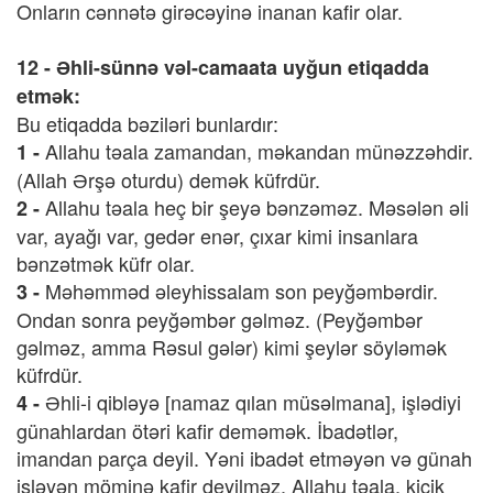
Onların cənnətə girəcəyinə inanan kafir olar.
12 - Əhli-sünnə vəl-camaata uyğun etiqadda
etmək:
Bu etiqadda bəziləri bunlardır:
Allahu təala zamandan, məkandan münəzzəhdir.
1 -
(Allah Ərşə oturdu) demək küfrdür.
Allahu təala heç bir şeyə bənzəməz. Məsələn əli
2 -
var, ayağı var, gedər enər, çıxar kimi insanlara
bənzətmək küfr olar.
Məhəmməd əleyhissalam son peyğəmbərdir.
3 -
Ondan sonra peyğəmbər gəlməz. (Peyğəmbər
gəlməz, amma Rəsul gələr) kimi şeylər söyləmək
küfrdür.
Əhli-i qibləyə [namaz qılan müsəlmana], işlədiyi
4 -
günahlardan ötəri kafir deməmək. İbadətlər,
imandan parça deyil. Yəni ibadət etməyən və günah
işləyən möminə kafir deyilməz. Allahu təala, kiçik