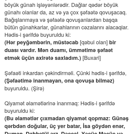
böyük günah işləyənlərədir. Dağlar qədər böyük
günahı olanlar da, az və ya çox şəfaətə qovuşacaq.
Bağışlanmaya və şəfaətə qovuşanlardan başqa
bütün günahkarlar, günahlarının cəzalarını alacaqlar.
Hədis-i şərifdə buyuruldu ki:
[qəbul olan]
(Hər peyğəmbərin, müstəcab
bir
duası vardır. Mən duamı, ümmətimə şəfaət
[Buxari]
etmək üçün axirətə saxladım.)
Şəfaəti inkardan çəkindirməli. Çünki hədis-i şərifdə,
(Şəfaətimə inanmayan, ona qovuşa bilməz)
buyuruldu. (Şirə)
Qiyamət əlamətlərinə inanmaq: Hədis-i şərifdə
buyuruldu ki:
(Bu əlamətlər çıxmadan qiyamət qopmaz: Günəş
qərbdən doğular, üç yer batar, İsa göydən enər,
Duman, Dabbetül ərz, Dəccal, Yəcüc Məcüc və