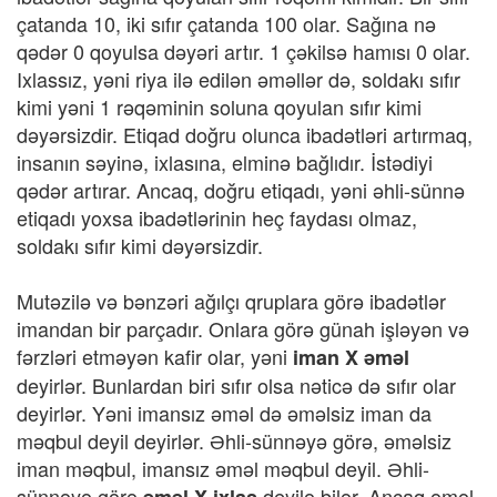
çatanda 10, iki sıfır çatanda 100 olar. Sağına nə
qədər 0 qoyulsa dəyəri artır. 1 çəkilsə hamısı 0 olar.
Ixlassız, yəni riya ilə edilən əməllər də, soldakı sıfır
kimi yəni 1 rəqəminin soluna qoyulan sıfır kimi
dəyərsizdir. Etiqad doğru olunca ibadətləri artırmaq,
insanın səyinə, ixlasına, elminə bağlıdır. İstədiyi
qədər artırar. Ancaq, doğru etiqadı, yəni əhli-sünnə
etiqadı yoxsa ibadətlərinin heç faydası olmaz,
soldakı sıfır kimi dəyərsizdir.
Mutəzilə və bənzəri ağılçı qruplara görə ibadətlər
imandan bir parçadır. Onlara görə günah işləyən və
fərzləri etməyən kafir olar, yəni
iman X əməl
deyirlər. Bunlardan biri sıfır olsa nəticə də sıfır olar
deyirlər. Yəni imansız əməl də əməlsiz iman da
məqbul deyil deyirlər. Əhli-sünnəyə görə, əməlsiz
iman məqbul, imansız əməl məqbul deyil. Əhli-
sünnəyə görə
deyilə bilər. Ancaq əməl