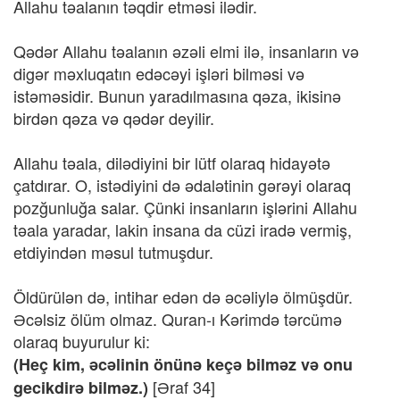
Allahu təalanın təqdir etməsi ilədir.
Qədər Allahu təalanın əzəli elmi ilə, insanların və
digər məxluqatın edəcəyi işləri bilməsi və
istəməsidir. Bunun yaradılmasına qəza, ikisinə
birdən qəza və qədər deyilir.
Allahu təala, dilədiyini bir lütf olaraq hidayətə
çatdırar. O, istədiyini də ədalətinin gərəyi olaraq
pozğunluğa salar. Çünki insanların işlərini Allahu
təala yaradar, lakin insana da cüzi iradə vermiş,
etdiyindən məsul tutmuşdur.
Öldürülən də, intihar edən də əcəliylə ölmüşdür.
Əcəlsiz ölüm olmaz. Quran-ı Kərimdə tərcümə
olaraq buyurulur ki:
(Heç kim, əcəlinin önünə keçə bilməz və onu
[Əraf 34]
gecikdirə bilməz.)