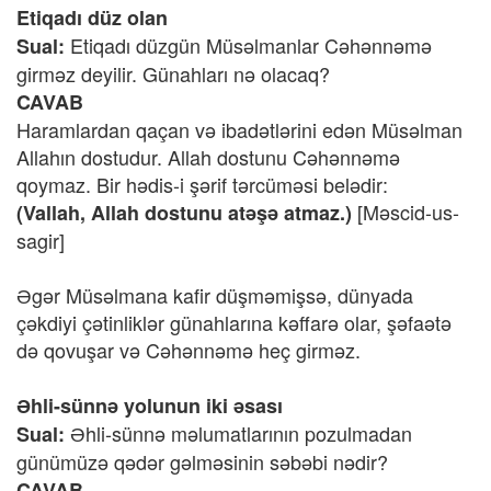
Etiqadı düz olan
Etiqadı düzgün Müsəlmanlar Cəhənnəmə
Sual:
girməz deyilir. Günahları nə olacaq?
CAVAB
Haramlardan qaçan və ibadətlərini edən Müsəlman
Allahın dostudur. Allah dostunu Cəhənnəmə
qoymaz. Bir hədis-i şərif tərcüməsi belədir:
[Məscid-us-
(Vallah, Allah dostunu atəşə atmaz.)
sagir]
Əgər Müsəlmana kafir düşməmişsə, dünyada
çəkdiyi çətinliklər günahlarına kəffarə olar, şəfaətə
də qovuşar və Cəhənnəmə heç girməz.
Əhli-sünnə yolunun iki əsası
Əhli-sünnə məlumatlarının pozulmadan
Sual:
günümüzə qədər gəlməsinin səbəbi nədir?
CAVAB