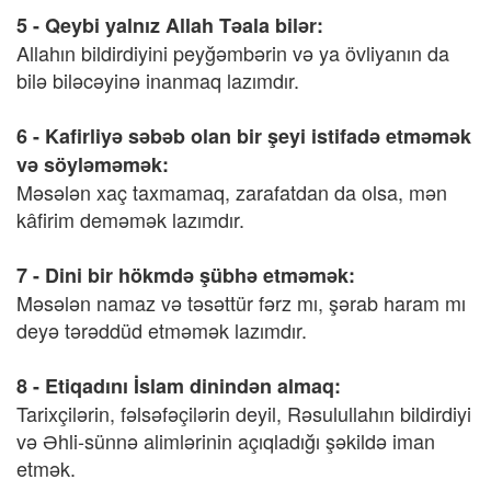
5 - Qeybi yalnız Allah Təala bilər:
Allahın bildirdiyini peyğəmbərin və ya övliyanın da
bilə biləcəyinə inanmaq lazımdır.
6 - Kafirliyə səbəb olan bir şeyi istifadə etməmək
və söyləməmək:
Məsələn xaç taxmamaq, zarafatdan da olsa, mən
kâfirim deməmək lazımdır.
7 - Dini bir hökmdə şübhə etməmək:
Məsələn namaz və təsəttür fərz mı, şərab haram mı
deyə tərəddüd etməmək lazımdır.
8 - Etiqadını İslam dinindən almaq:
Tarixçilərin, fəlsəfəçilərin deyil, Rəsulullahın bildirdiyi
və Əhli-sünnə alimlərinin açıqladığı şəkildə iman
etmək.