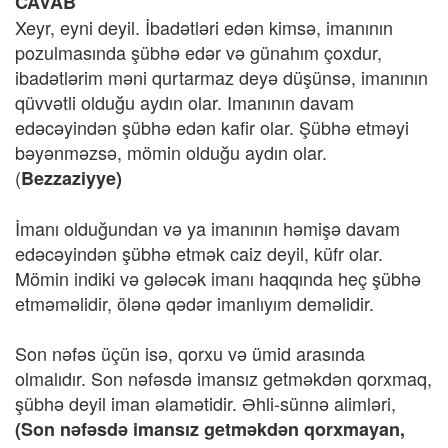
CAVAB
Xeyr, eyni deyil. İbadətləri edən kimsə, imanının
pozulmasında şübhə edər və günahım çoxdur,
ibadətlərim məni qurtarmaz deyə düşünsə, imanının
qüvvətli olduğu aydın olar. Imanının davam
edəcəyindən şübhə edən kafir olar. Şübhə etməyi
bəyənməzsə, mömin olduğu aydın olar.
(
Bezzaziyye)
İmanı olduğundan və ya imanının həmişə davam
edəcəyindən şübhə etmək caiz deyil, küfr olar.
Mömin indiki və gələcək imanı haqqında heç şübhə
etməməlidir, ölənə qədər imanlıyım deməlidir.
Son nəfəs üçün isə, qorxu və ümid arasında
olmalıdır. Son nəfəsdə imansız getməkdən qorxmaq,
şübhə deyil iman əlamətidir. Əhli-sünnə alimləri,
(Son nəfəsdə imansız getməkdən qorxmayan,