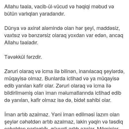
Allahu təala, vacib-ül-vücud və həqiqi məbud və
bütün varlıqları yaradandır.
Dünya və axirət aləmində olan hər şeyi, maddəsiz,
vaxtsız və bənzərsiz olaraq yoxdan var edən, ancaq
Allahu təaladır.
Təvəkkül fərzdir.
Zəruri olaraq və icma ilə bilinən, inanılacaq şeylərdə,
müqayisə olmaz. Bunlarda ictihad və ya müqayisə
edib yanılan kafir olar. Zəruri olaraq və icma ilə
bildirilməmiş olan iman məlumatlarında ictihad edib
də yanılan, kafir olmaz isə də, bidət sahibi olar.
İman artıb azalmaz. Yəni iman edilməsi lazım olan
şeylər cəhətdən artıb azalmaz, lakin yəqin və təsdiq
cəhətdən parlaqlığı, qüvvəti artıb azalar. Möminlər,