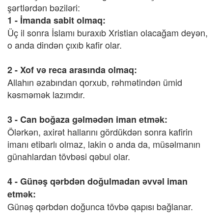
şərtlərdən bəziləri:
1 - İmanda sabit olmaq:
Üç il sonra İslamı buraxıb Xristian olacağam deyən,
o anda dindən çıxıb kafir olar.
2 - Xof və reca arasında olmaq:
Allahın əzabından qorxub, rəhmətindən ümid
kəsməmək lazımdır.
3 - Can boğaza gəlmədən iman etmək:
Ölərkən, axirət hallarını gördükdən sonra kafirin
imanı etibarlı olmaz, lakin o anda da, müsəlmanın
günahlardan tövbəsi qəbul olar.
4 - Günəş qərbdən doğulmadan əvvəl iman
etmək:
Günəş qərbdən doğunca tövbə qapısı bağlanar.