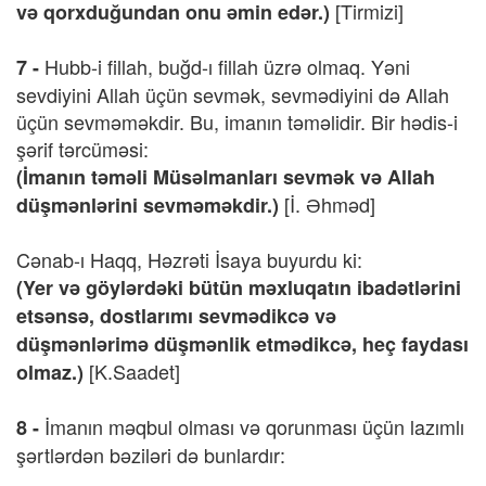
[Tirmizi]
və qorxduğundan onu əmin edər.)
Hubb-i fillah, buğd-ı fillah üzrə olmaq. Yəni
7 -
sevdiyini Allah üçün sevmək, sevmədiyini də Allah
üçün sevməməkdir. Bu, imanın təməlidir. Bir hədis-i
şərif tərcüməsi:
(İmanın təməli Müsəlmanları sevmək və Allah
[İ. Əhməd]
düşmənlərini sevməməkdir.)
Cənab-ı Haqq, Həzrəti İsaya buyurdu ki:
(Yer və göylərdəki bütün məxluqatın ibadətlərini
etsənsə, dostlarımı sevmədikcə və
düşmənlərimə düşmənlik etmədikcə, heç faydası
[K.Saadet]
olmaz.)
İmanın məqbul olması və qorunması üçün lazımlı
8 -
şərtlərdən bəziləri də bunlardır: