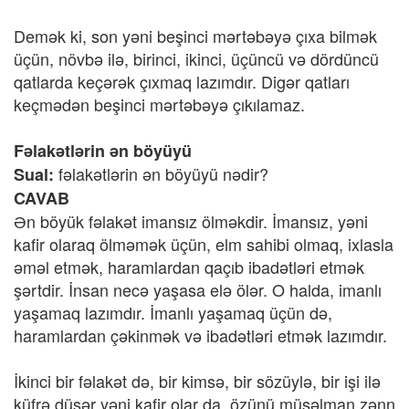
Demək ki, son yəni beşinci mərtəbəyə çıxa bilmək
üçün, növbə ilə, birinci, ikinci, üçüncü və dördüncü
qatlarda keçərək çıxmaq lazımdır. Digər qatları
keçmədən beşinci mərtəbəyə çıkılamaz.
Fəlakətlərin ən böyüyü
fəlakətlərin ən böyüyü nədir?
Sual:
CAVAB
Ən böyük fəlakət imansız ölməkdir. İmansız, yəni
kafir olaraq ölməmək üçün, elm sahibi olmaq, ixlasla
əməl etmək, haramlardan qaçıb ibadətləri etmək
şərtdir. İnsan necə yaşasa elə ölər. O halda, imanlı
yaşamaq lazımdır. İmanlı yaşamaq üçün də,
haramlardan çəkinmək və ibadətləri etmək lazımdır.
İkinci bir fəlakət də, bir kimsə, bir sözüylə, bir işi ilə
küfrə düşər yəni kafir olar da, özünü müsəlman zənn