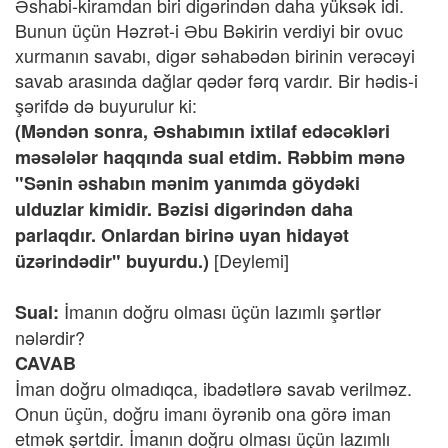
Əshabi-kiramdan biri digərindən daha yüksək idi.
Bunun üçün Həzrət-i Əbu Bəkirin verdiyi bir ovuc
xurmanın savabı, digər səhabədən birinin verəcəyi
savab arasında dağlar qədər fərq vardır. Bir hədis-i
şərifdə də buyurulur ki:
(Məndən sonra, Əshabımın ixtilaf edəcəkləri
məsələlər haqqında sual etdim. Rəbbim mənə
"Sənin əshabın mənim yanımda göydəki
ulduzlar kimidir. Bəzisi digərindən daha
parlaqdır. Onlardan birinə uyan hidayət
[Deylemi]
üzərindədir" buyurdu.)
İmanın doğru olması üçün lazımlı şərtlər
Sual:
nələrdir?
CAVAB
İman doğru olmadıqca, ibadətlərə savab verilməz.
Onun üçün, doğru imanı öyrənib ona görə iman
etmək şərtdir. İmanın doğru olması üçün lazımlı