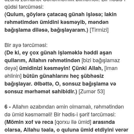
qüdsi tərcüməsi:
(Qulum, göylərə çatacaq günah işləsə; lakin
rəhmətimdən ümidini kəsməyib, məndən
[Tirmizi]
bağışlama diləsə, bağışlayaram.)
Bir ayə tərcüməsi:
(De ki, ey çox günah işləməklə həddi aşan
[bizi bağışlamaz
qullarım, Allahın rəhmətindən
deyə]
[iman
ümidinizi kəsməyin! Çünki Allah,
əhlinin]
bütün günahlarını heç şübhəsiz
bağışlayar. Əlbəttə, O, sonsuz bağışlama və
[Zumər 53]
sonsuz mərhəmət sahibidir.)
Allahın əzabından əmin olmamalı, rəhmətindən
6 -
də ümid kəsməməli! Bir hədis-i şərif tərcüməsi:
[qorxu ilə ümid]
(Mömin xof və reca
arasında
olarsa, Allahu təala, o quluna ümid etdiyini verər