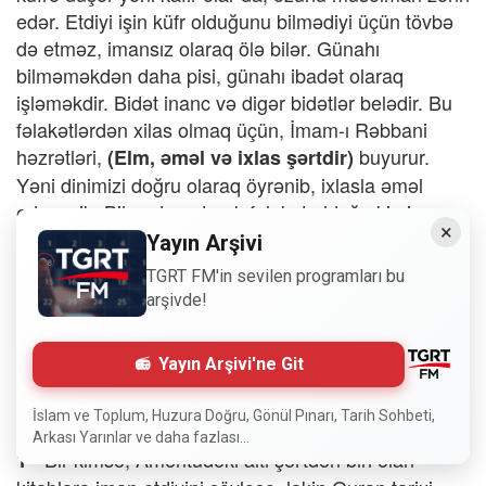
edər. Etdiyi işin küfr olduğunu bilmədiyi üçün tövbə
də etməz, imansız olaraq ölə bilər. Günahı
bilməməkdən daha pisi, günahı ibadət olaraq
işləməkdir. Bidət inanc və digər bidətlər belədir. Bu
fəlakətlərdən xilas olmaq üçün, İmam-ı Rəbbani
həzrətləri,
buyurur.
(Elm, əməl və ixlas şərtdir)
Yəni dinimizi doğru olaraq öyrənib, ixlasla əməl
edəcəyik. Bilmədən etmək fəlakət olduğu kimi,
×
bildiklərini də ixlassız etmək fəlakətdir.
Yayın Arşivi
TGRT FM'in sevilen programları bu
İmanın əsas şərti
arşivde!
İmanın altı şərtindən inanan kimsə mütləq
Sual:
mömin ola bilərmi?
Yayın Arşivi'ne Git
CAVAB
Cəmiyyətə baxınca, hər kəsin mütləq mömin olduğu
İslam ve Toplum, Huzura Doğru, Gönül Pınarı, Tarih Sohbeti,
deyilə bilməz. Bir neçə nümunə verək:
Arkası Yarınlar ve daha fazlası...
Bir kimsə, Amentüdəki altı şərtdən biri olan
1 -