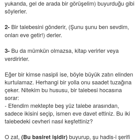
yukarıda, gel de arada bir görüşelim) buyurduğu gibi
söylerler.
Bir talebesini gönderir, (Şunu şunu ben sevdim,
2-
onları eve getir!) derler.
Bu da mümkün olmazsa, kitap verirler veya
3-
verdirirler.
Eğer bir kimse nasipli ise, böyle büyük zatın elinden
kurtulamaz. Herhangi bir yolla onu saadet tuzağına
çeker. Nitekim bu hususu, bir talebesi hocasına
sorar:
- Efendim mektepte beş yüz talebe arasından,
sadece ikisini seçip, ismen eve davet ettiniz. Bu iki
talebedeki cevheri nasıl keşfettiniz?
O zat,
buyurup, şu hadis-i şerifi
(Bu basiret işidir)