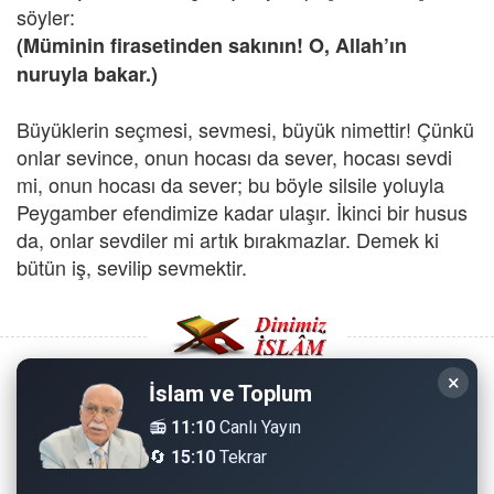
söyler:
(Müminin firasetinden sakının! O, Allah’ın
nuruyla bakar.)
Büyüklerin seçmesi, sevmesi, büyük nimettir! Çünkü
onlar sevince, onun hocası da sever, hocası sevdi
mi, onun hocası da sever; bu böyle silsile yoluyla
Peygamber efendimize kadar ulaşır. İkinci bir husus
da, onlar sevdiler mi artık bırakmazlar. Demek ki
bütün iş, sevilip sevmektir.
×
İslam ve Toplum
Copyright © 2008 - Dinimiz İslam. Her Hakkı Saklıdır.
📻
11:10
Canlı Yayın
🔄
15:10
Tekrar
Sitemizdeki bilgiler, bütün insanların istifadesi için