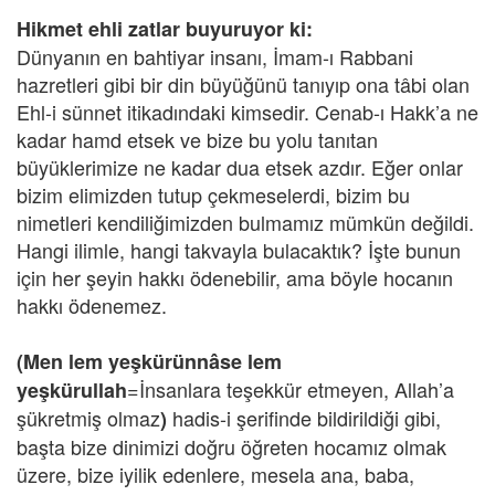
Hikmet ehli zatlar buyuruyor ki:
Dünyanın en bahtiyar insanı, İmam-ı Rabbani
hazretleri gibi bir din büyüğünü tanıyıp ona tâbi olan
Ehl-i sünnet itikadındaki kimsedir. Cenab-ı Hakk’a ne
kadar hamd etsek ve bize bu yolu tanıtan
büyüklerimize ne kadar dua etsek azdır. Eğer onlar
bizim elimizden tutup çekmeselerdi, bizim bu
nimetleri kendiliğimizden bulmamız mümkün değildi.
Hangi ilimle, hangi takvayla bulacaktık? İşte bunun
için her şeyin hakkı ödenebilir, ama böyle hocanın
hakkı ödenemez.
(Men lem yeşkürünnâse lem
=İnsanlara teşekkür etmeyen, Allah’a
yeşkürullah
şükretmiş olmaz
hadis-i şerifinde bildirildiği gibi,
)
başta bize dinimizi doğru öğreten hocamız olmak
üzere, bize iyilik edenlere, mesela ana, baba,