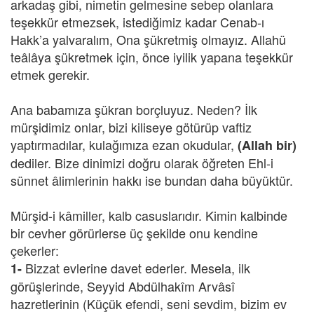
arkadaş gibi, nimetin gelmesine sebep olanlara
teşekkür etmezsek, istediğimiz kadar Cenab-ı
Hakk’a yalvaralım, Ona şükretmiş olmayız. Allahü
teâlâya şükretmek için, önce iyilik yapana teşekkür
etmek gerekir.
Ana babamıza şükran borçluyuz. Neden? İlk
mürşidimiz onlar, bizi kiliseye götürüp vaftiz
yaptırmadılar, kulağımıza ezan okudular,
(Allah bir)
dediler. Bize dinimizi doğru olarak öğreten Ehl-i
sünnet âlimlerinin hakkı ise bundan daha büyüktür.
Mürşid-i kâmiller, kalb casuslarıdır. Kimin kalbinde
bir cevher görürlerse üç şekilde onu kendine
çekerler:
Bizzat evlerine davet ederler. Mesela, ilk
1-
görüşlerinde, Seyyid Abdülhakîm Arvâsî
hazretlerinin (Küçük efendi, seni sevdim, bizim ev