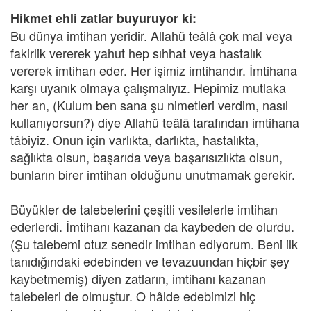
Hikmet ehli zatlar buyuruyor ki:
Bu dünya imtihan yeridir. Allahü teâlâ çok mal veya
fakirlik vererek yahut hep sıhhat veya hastalık
vererek imtihan eder. Her işimiz imtihandır. İmtihana
karşı uyanık olmaya çalışmalıyız. Hepimiz mutlaka
her an, (Kulum ben sana şu nimetleri verdim, nasıl
kullanıyorsun?) diye Allahü teâlâ tarafından imtihana
tâbiyiz. Onun için varlıkta, darlıkta, hastalıkta,
sağlıkta olsun, başarıda veya başarısızlıkta olsun,
bunların birer imtihan olduğunu unutmamak gerekir.
Büyükler de talebelerini çeşitli vesilelerle imtihan
ederlerdi. İmtihanı kazanan da kaybeden de olurdu.
(Şu talebemi otuz senedir imtihan ediyorum. Beni ilk
tanıdığındaki edebinden ve tevazuundan hiçbir şey
kaybetmemiş) diyen zatların, imtihanı kazanan
talebeleri de olmuştur. O hâlde edebimizi hiç