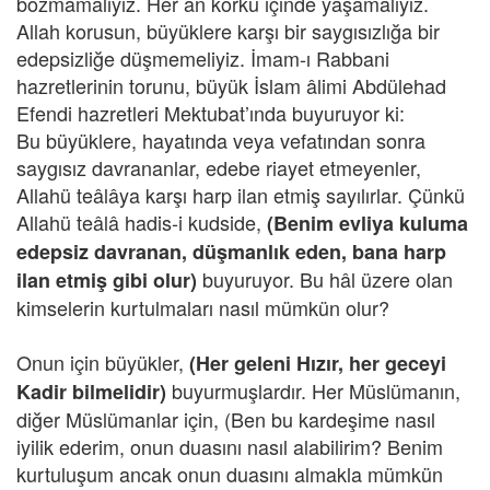
bozmamalıyız. Her an korku içinde yaşamalıyız.
Allah korusun, büyüklere karşı bir saygısızlığa bir
edepsizliğe düşmemeliyiz. İmam-ı Rabbani
hazretlerinin torunu, büyük İslam âlimi Abdülehad
Efendi hazretleri Mektubat’ında buyuruyor ki:
Bu büyüklere, hayatında veya vefatından sonra
saygısız davrananlar, edebe riayet etmeyenler,
Allahü teâlâya karşı harp ilan etmiş sayılırlar. Çünkü
Allahü teâlâ hadis-i kudside,
(Benim evliya kuluma
edepsiz davranan, düşmanlık eden, bana harp
buyuruyor.
Bu hâl üzere olan
ilan etmiş gibi olur)
kimselerin kurtulmaları nasıl mümkün olur?
Onun için büyükler,
(Her geleni Hızır, her geceyi
buyurmuşlardır. Her Müslümanın,
Kadir bilmelidir)
diğer Müslümanlar için, (Ben bu kardeşime nasıl
iyilik ederim, onun duasını nasıl alabilirim? Benim
kurtuluşum ancak onun duasını almakla mümkün