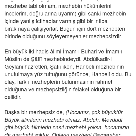
mezhebe tâbi olmam, mezhebin hükümlerini
incelerim, doğrularına uyarım) gibi sanki mezhebin
içinde yanlış ictihadlar varmış gibi bir intiba
bırakmaya çalışıyorlar. Bugün için dört mezhepten
birinde olduğunu söyleyemeyenler mezhepsizdir.
En büyük iki hadis âlimi İmam-ı Buhari ve İmam-ı
Müslim de Şâfiî mezhebindeydi. Abdülkadir-i
Geylani hazretleri, Şâfiî iken, Hanbelî mezhebinin
unutulmaya yüz tuttuğunu görünce, Hanbeli oldu. Bu
olay, farklı mezheplerin bulunmasının rahmet
olduğuna ve mezhepsizliğin felaket olduğuna bir
delildir.
Başka bir mezhepsiz de,
(Hocamız, çok büyüktür.
Büyük âlimlerin mezhebi olmaz. Abduh, Mevdudi
gibi büyük âlimlerin nasıl mezhebi yoksa, hocamızın
da mezhebi yoktur. Onların mezhebi Peygamber