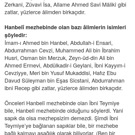
Zerkani, Züvavi İsa, Allame Ahmed Savi Mâlikî gibi
zatlar, yüzlerce âlimden birkaçıdır.
Hanbelî mezhebinde olan bazı âlimlerin isimleri
şöyledir:
İmam-ı Ahmed bin Hanbel, Abdullah-i Ensari,
Abdurrahman Cevzi, Muhammed Ali bin İbrahim
Husri, Osman bin Merzuk, Zeyn-üd-din Ali bin
Ahmed Ermevi, Abdülkadir-i Geylani, İbni Kayyım-i
Cevziyye, Meri bin Yusuf Mukaddisi, Hafız Ebu
Davud Süleyman bin Eşas Sicstani, Abdurrahman
ibni Recep gibi zatlar, yüzlerce âlimden birkaçıdır.
Önceleri Hanbelî mezhebinde olan İbni Teymiye
bile, Hanbelî mezhebinde olduğunu söylerdi. Yani
sapık da olsa mezhepsizim demezdi. Şimdi İbni
Teymiye’ye bağlanan sapıklar bile, bir mezhebe
bağlı kalmayı aşağılık olarak biliyorlar. (Ben bir