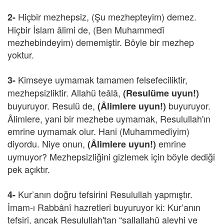
Hiçbir mezhepsiz, (Şu mezhepteyim) demez.
2-
Hiçbir İslam âlimi de, (Ben Muhammedî
mezhebindeyim) dememiştir. Böyle bir mezhep
yoktur.
Kimseye uymamak tamamen felsefeciliktir,
3-
mezhepsizliktir. Allahü teâlâ,
(Resu
lüme uyun!)
buyuruyor. Resulü de,
buyuruyor.
(Âlimlere uyun!)
Âlimlere, yani bir mezhebe uymamak, Resulullah'ın
emrine uymamak olur. Hani (Muhammedîyim)
diyordu. Niye onun,
emrine
(Âlimlere uyun!)
uymuyor? Mezhepsizliğini gizlemek için böyle dediği
pek açıktır.
Kur’anın doğru tefsirini Resulullah yapmıştır.
4-
İmam-ı Rabbânî hazretleri buyuruyor ki: Kur’anın
tefsiri, ancak Resulullah'tan “sallallahü aleyhi ve