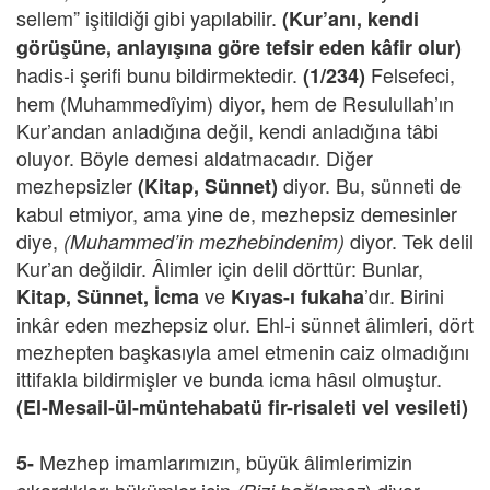
sellem” işitildiği gibi yapılabilir.
(Kur’anı, kendi
görüşüne, anlayışına göre tefsir eden kâfir olur)
hadis-i şerifi bunu bildirmektedir.
Felsefeci,
(1/234)
hem (Muhammedîyim) diyor, hem de Resulullah’ın
Kur’andan anladığına değil, kendi anladığına tâbi
oluyor. Böyle demesi aldatmacadır. Diğer
mezhepsizler
diyor. Bu, sünneti de
(Kitap, Sünnet)
kabul etmiyor, ama yine de, mezhepsiz demesinler
diye,
diyor. Tek delil
(Muhammed’in mezhebindenim)
Kur’an değildir. Âlimler için delil dörttür: Bunlar,
ve
’dır. Birini
Kitap, Sünnet, İcma
Kıyas-ı fukaha
inkâr eden mezhepsiz olur. Ehl-i sünnet âlimleri, dört
mezhepten başkasıyla amel etmenin caiz olmadığını
ittifakla bildirmişler ve bunda icma hâsıl olmuştur.
(El-Mesail-ül-müntehabatü fir-risaleti vel vesileti)
Mezhep imamlarımızın, büyük âlimlerimizin
5-