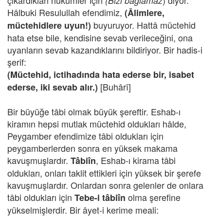
çıkardıkları hükümler için
) diyor.
(Bizi bağlamaz
Hâlbuki Resulullah efendimiz,
(Âlimlere,
buyuruyor. Hattâ müctehid
müctehidlere uyun!)
hata etse bile, kendisine sevab verileceğini, ona
uyanların sevab kazandıklarını bildiriyor. Bir hadis-i
şerif:
(Müctehid, ictihadında hata ederse bir, isabet
[Buhârî]
ederse, iki sevab alır.)
Bir büyüğe tâbi olmak büyük şereftir. Eshab-ı
kiramın hepsi mutlak müctehid oldukları hâlde,
Peygamber efendimize tâbi oldukları için
peygamberlerden sonra en yüksek makama
kavuşmuşlardır.
, Eshab-ı kirama tâbi
Tâbiîn
oldukları, onları taklit ettikleri için yüksek bir şerefe
kavuşmuşlardır. Onlardan sonra gelenler de onlara
tâbi oldukları için
olma şerefine
Tebe-i tâbiîn
yükselmişlerdir. Bir âyet-i kerime meali: