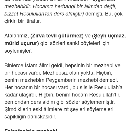
mezhebidir. Hocamız herhangi bir âlimden değil,
demişti. Bu, çok
bizzat Resulullah'tan ders almıştır)
çirkin bir itiraftır.
Atalarımız,
ve
(Zırva tevil götürmez)
(Şeyh uçmaz,
gibi sözleri sanki böyleleri için
mürid uçurur)
söylemişler.
Binlerce İslam âlimi geldi, hepsinin bir mezhebi ve
bir hocası vardı. Mezhepsiz olan yoktu. Hiçbiri,
benim mezhebim Peygamberin mezhebi demedi.
Her hocanın bir hocası vardı, bu silsile Resulullah'a
kadar ulaşırdı. Hiçbiri, benim hocam Resulullah’tır,
ben ondan ders aldım gibi sözler söylememiştir.
Şimdikilerin eski âlimlere zıt şeyleri söylemeleri
sapıklığın daniskasıdır.