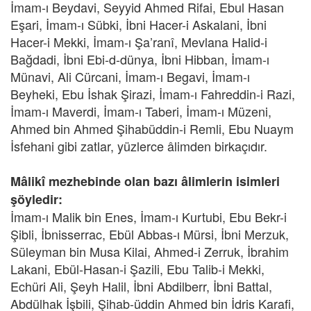
İmam-ı Beydavi, Seyyid Ahmed Rifai, Ebul Hasan
Eşari, İmam-ı Sübki, İbni Hacer-i Askalani, İbni
Hacer-i Mekki, İmam-ı Şa’ranî, Mevlana Halid-i
Bağdadi, İbni Ebi-d-dünya, İbni Hibban, İmam-ı
Münavi, Ali Cürcani, İmam-ı Begavi, İmam-ı
Beyheki, Ebu İshak Şirazi, İmam-ı Fahreddin-i Razi,
İmam-ı Maverdi, İmam-ı Taberi, İmam-ı Müzeni,
Ahmed bin Ahmed Şihabüddin-i Remli, Ebu Nuaym
İsfehani gibi zatlar, yüzlerce âlimden birkaçıdır.
Mâlikî mezhebinde olan bazı âlimlerin isimleri
şöyledir:
İmam-ı Malik bin Enes, İmam-ı Kurtubi, Ebu Bekr-i
Şibli, İbnisserrac, Ebül Abbas-ı Mürsi, İbni Merzuk,
Süleyman bin Musa Kilai, Ahmed-i Zerruk, İbrahim
Lakani, Ebül-Hasan-i Şazili, Ebu Talib-i Mekki,
Echüri Ali, Şeyh Halil, İbni Abdilberr, İbni Battal,
Abdülhak İşbili, Şihab-üddin Ahmed bin İdris Karafi,