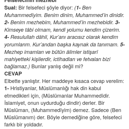
Felsefecinin mezhebi
Bir felsefeci şöyle diyor:
Sual:
(
1-
Ben
Muhammedîyim. Benim dinim, Muhammed’in dinidir.
2-
Benim mezhebim, Muhammed’in mezhebidir.
3-
Kimseye tâbi olmam, kendi yolumu kendim çizerim.
4-
Resulullah dâhil, Kur’anı aracısız olarak kendim
yorumlarım. Kur’andan başka kaynak da tanımam.
5-
Mezhep imamları ve bütün âlimler istişarî
mahiyetteki kişilerdir, ictihadları ve fetvaları bizi
Bunlar yanlış değil mi?
bağlamaz.)
CEVAP
Elbette yanlıştır. Her maddeye kısaca cevap verelim:
Hristiyanlar, Müslümanlığı hak din kabul
1-
etmedikleri için, (Müslümanlar Muhammedîdir.
İslamiyet, onun uydurduğu dindir) derler. Bir
Müslüman, (Muhammedîyim) demez. Sadece (Ben
Müslümanım) der. Böyle demediğine göre, felsefeci
farklı bir yoldadır.