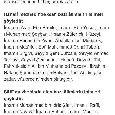
mensuplarından birkaç örnek verelim:
Hanefî mezhebinde olan bazı âlimlerin isimleri
şöyledir:
İmam-ı a’zam Ebu Hanife, İmam-ı Ebu Yusuf, İmam-
ı Muhammed Şeybani, İmam-ı Züfer bin Hüzeyl,
İmam-ı Hasan bin Ziyad, Abdullah ibni Mübarek,
İmam-ı Matüridi, Ebû Muhammed Cerîrî Taberî,
İmam-ı Birgivi, Seyyid Şerif Cürcani, Seyyid Ahmed
Tahtavi, Seyyid Şemseddin Hanefî, Davud-i Tai,
Fahr-ul-islam Ali bin Muhammed Pezdevi, İbrahim
Halebi, Şems-ül-eimme Hulvani, İbni Abidin gibi
zatlar, yüzlerce alimden birkaçıdır.
Şâfiî mezhebinde olan bazı âlimlerin isimleri
şöyledir:
İmam-ı Muhammed bin İdris Şâfiî, İmam-ı Rafii,
İmam-ı Nevevi, İmam-ı Buhari, İmam-ı Müslim,