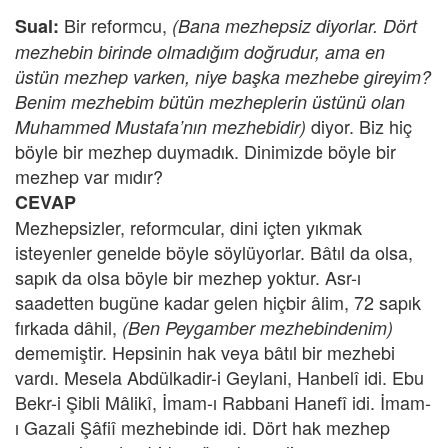
Bir reformcu,
Sual:
(Bana mezhepsiz diyorlar. Dört
mezhebin birinde olmadığım doğrudur, ama en
üstün mezhep varken, niye başka mezhebe gireyim?
Benim mezhebim bütün mezheplerin üstünü olan
diyor. Biz hiç
Muhammed Mustafa’nın mezhebidir)
böyle bir mezhep duymadık. Dinimizde böyle bir
mezhep var mıdır?
CEVAP
Mezhepsizler, reformcular, dini içten yıkmak
isteyenler genelde böyle söylüyorlar. Bâtıl da olsa,
sapık da olsa böyle bir mezhep yoktur. Asr-ı
saadetten bugüne kadar gelen hiçbir âlim, 72 sapık
fırkada dâhil,
(Ben Peygamber mezhebindenim)
dememiştir. Hepsinin hak veya bâtıl bir mezhebi
vardı. Mesela Abdülkadir-i Geylani, Hanbelî idi. Ebu
Bekr-i Şibli Mâlikî, İmam-ı Rabbani Hanefî idi. İmam-
ı Gazali Şâfiî mezhebinde idi. Dört hak mezhep