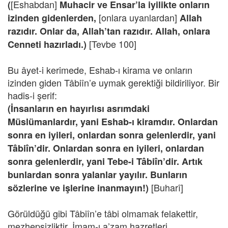
[Eshabdan]
(
Muhacir ve Ensar’la iyilikte onların
[onlara uyanlardan]
izinden gidenlerden,
Allah
razıdır. Onlar da, Allah’tan razıdır. Allah, onlara
[Tevbe 100]
Cenneti hazırladı.)
Bu âyet-i kerimede, Eshab-ı kirama ve onların
izinden giden Tâbiîn’e uymak gerektiği bildiriliyor. Bir
hadis-i şerif:
(İnsanların en hayırlısı asrımdaki
Müslümanlardır, yani Eshab-ı kiramdır. Onlardan
sonra en iyileri, onlardan sonra gelenlerdir, yani
Tâbiîn’dir. Onlardan sonra en iyileri, onlardan
sonra gelenlerdir, yani Tebe-i Tâbiîn’dir. Artık
bunlardan sonra yalanlar yayılır. Bunların
[Buharî]
sözlerine ve işlerine inanmayın!)
Görüldüğü gibi Tâbiîn’e tâbi olmamak felakettir,
mezhepsizliktir. İmam-ı a’zam hazretleri,