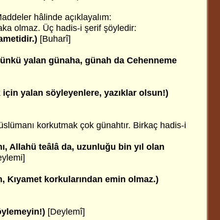
Maddeler hâlinde açıklayalım:
a olmaz. Üç hadis-i şerif şöyledir:
ametidir.)
[Buharî]
 Çünkü yalan günaha, günah da Cehenneme
için yalan söyleyenlere, yazıklar olsun!)
üslümanı korkutmak çok günahtır. Birkaç hadis-i
, Allahü teâlâ da, uzunluğu bin yıl olan
eylemi]
n, Kıyamet korkularından emin olmaz.)
öylemeyin!)
[Deylemî]