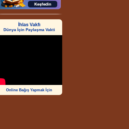
İhlas Vakfı
Dünya İçin Paylaşma Vakti
Online Bağış Yapmak İçin