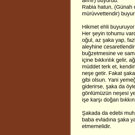
alınır) buyurdu.
Rabia hatun, (Günah 
mürüvvettendir) buyur
Hikmet ehli buyuruyor 
Her şeyin tohumu vard
oğul, az şaka yap, fazl
aleyhine cesaretlendi
buğzetmesine ve samim
içine bıkkınlık gelir, 
müddet terk et, kendin
neşe getir. Fakat şak
gibi olsun. Yani yemeğ
giderirse, şaka da öyl
gönlümüzün neşesi ye
işe karşı doğan bıkkın
Şakada da edebi muha
baba evladına şaka yap
etmemelidir.