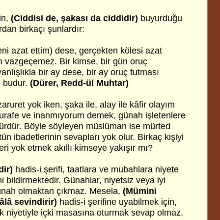
in,
(Ciddisi de, şakası da ciddidir)
buyurduğu
rdan birkaçı şunlardır:
eni azat ettim) dese, gerçekten kölesi azat
n vazgeçemez. Bir kimse, bir gün oruç
anlışlıkla bir ay dese, bir ay oruç tutması
i budur.
(Dürer, Redd-ül Muhtar)
aruret yok iken, şaka ile, alay ile kâfir olayım
 hurafe ve inanmıyorum demek, günah işletenlere
fürdür. Böyle söyleyen müslüman ise mürted
ün ibadetlerinin sevapları yok olur. Birkaç kişiyi
eri yok etmek akıllı kimseye yakışır mı?
dir)
hadis-i şerifi, taatlara ve mubahlara niyete
i bildirmektedir. Günahlar, niyetsiz veya iyi
 günah olmaktan çıkmaz. Mesela,
(Mümini
âlâ sevindirir)
hadis-i şerifine uyabilmek için,
k niyetiyle içki masasına oturmak sevap olmaz,