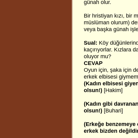
günah olur.
Bir hristiyan kızı, b
müslüman olurum) des
veya başka günah işl
Sual:
Köy düğünlerinde,
kaçırıyorlar. Kızlara 
oluyor mu?
CEVAP
Oyun için, şaka için d
erkek elbisesi giymeme
(Kadın elbisesi giye
olsun!)
[Hakim]
(Kadın gibi davranan
olsun!)
[Buhari]
(Erkeğe benzemeye ç
erkek bizden değildi