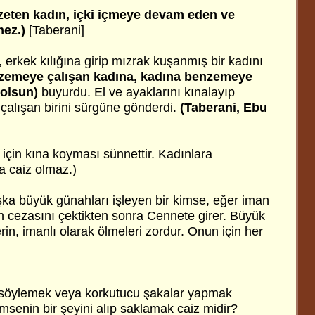
zeten kadın, içki içmeye devam eden ve
mez.)
[Taberani]
erkek kılığına girip mızrak kuşanmış bir kadını
zemeye çalışan kadına, kadına benzemeye
 olsun)
buyurdu. El ve ayaklarını kınalayıp
alışan birini sürgüne gönderdi.
(Taberani, Ebu
a için kına koyması sünnettir. Kadınlara
a caiz olmaz.)
şka büyük günahları işleyen bir kimse, eğer iman
ın cezasını çektikten sonra Cennete girer. Büyük
n, imanlı olarak ölmeleri zordur. Onun için her
söylemek veya korkutucu şakalar yapmak
msenin bir şeyini alıp saklamak caiz midir?