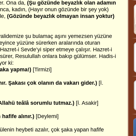
er. Ona da,
(Şu gözünde beyazlık olan adamın
ca, kadın, (Hayır onun gözünde bir şey yok)
le,
(Gözünde beyazlık olmayan insan yoktur)
 validemize şu bulamaç aşını yemezsen yüzüne
eyince yüzüne sürerken aralarında oturan
Hazret-i Sevde’yi siper etmeye çalışır. Hazret-i
sürer, Resulullah onlara bakıp gülümser. Hadis-i
or ki:
şaka yapma!)
[Tirmizi]
nır. Şakası çok olanın da vakarı gider.)
[İ.
Allahü teâlâ sorumlu tutmaz.)
[İ. Asakir]
afife alınır.)
[Deylemi]
lenin heybeti azalır, çok şaka yapan hafife