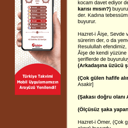
kocam davet ediyor d
karısı mısın?)
buyurun
der. Kadına tebessüm
buyurur.
Hazret-i Âişe, Sevde
sürerim der, o da yem
Resulullah efendimiz, 
Âişe de kendi yüzüne 
şeriflerde de buyuruluy
(Arkadaşına üzücü 
(Çok gülen hafife alı
Asakir]
(Şakası doğru olanı 
(Ölçüsüz şaka yapan h
Hazret-i Ömer, (Çok gü