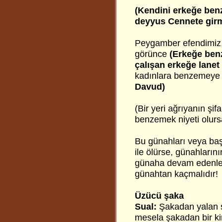
(Kendini erkeğe ben
deyyus Cennete gir
Peygamber efendimiz, 
görünce
(Erkeğe ben
çalışan erkeğe lanet
kadınlara benzemeye ç
Davud)
(Bir yeri ağrıyanın şif
benzemek niyeti olurs
​Bu günahları veya ba
ile ölürse, günahların
günaha devam edenleri
günahtan kaçmalıdır!
Üzücü şaka
Sual:
Şakadan yalan 
mesela şakadan bir ki