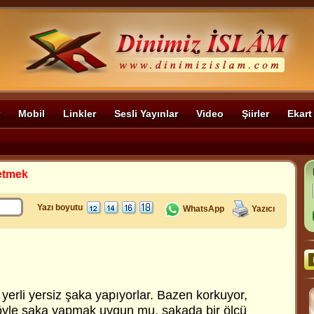
Mobil
Linkler
Sesli Yayınlar
Video
Şiirler
Ekart
etmek
Yazı boyutu
WhatsApp
Yazıcı
yerli yersiz şaka yapıyorlar. Bazen korkuyor,
yle şaka yapmak uygun mu, şakada bir ölçü