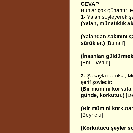
CEVAP
Bunlar çok günahtır. 
1-
Yalan söyleyerek şak
(Yalan, münafıklık al
(Yalandan sakının!
sürükler.)
[Buharî]
(İnsanları güldürmek 
[Ebu Davud]
2-
Şakayla da olsa, M
şerif şöyledir:
(Bir mümini korkutanı
günde, korkutur.)
[D
(Bir mümini korkuta
[Beyhekî]
(Korkutucu şeyler s