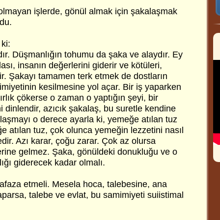
olmayan işlerde, gönül almak için şakalaşmak
du.
ki:
ır. Düşmanlığın tohumu da şaka ve alaydır. Ey
ası, insanın değerlerini giderir ve kötüleri,
rir. Şakayı tamamen terk etmek de dostların
iyetinin kesilmesine yol açar. Bir iş yaparken
ağırlık çökerse o zaman o yaptığın şeyi, bir
i dinlendir, azıcık şakalaş, bu suretle kendine
alaşmayı o derece ayarla ki, yemeğe atılan tuz
e atılan tuz, çok olunca yemeğin lezzetini nasıl
edir. Azı karar, çoğu zarar. Çok az olursa
rine gelmez. Şaka, gönüldeki donukluğu ve o
lığı giderecek kadar olmalı.
faza etmeli. Mesela hoca, talebesine, ana
arsa, talebe ve evlat, bu samimiyeti suiistimal