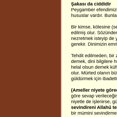
Şakası da ciddidir
Peygamber efendimiz
hususlar vardır. Bunla
Bir kimse, kölesine (s
edilmiş olur. Sözünde
nezretmek isteyip de y
gerekir. Dinimizin emr
Tehdit edilmeden, bir z
demek, dini bilgilere
helal olsun demek kü
olur. Mürted olanın büt
güldürmek için ibadetl
(Ameller niyete göre
göre sevap verileceğin
niyetle de işlenirse,
sevindireni Allahü te
bir mümini sevindirme