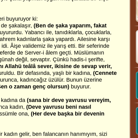
ri buyuruyor ki:
de şakalaşır,
(Ben de şaka yaparım, fakat
yururdu. Yabancı ile, tanıdıklarla, çocuklarla,
mahrem kadınlarla şaka yapardı. Ailesine karşı
 idi. Âişe validemiz ile yarış etti. Bir seferinde
seferde de Server-i âlem geçti. Müslümanın
ünah değil, sevaptır. Çünkü hadis-i şerifte,
ı Allahü teâlâ sever, ikisine de sevap verir,
ruldu. Bir defasında, yaşlı bir kadına,
(Cennete
urunca, kadıncağız üzülür. Bunun üzerine
Sen o zaman genç olursun)
buyurur.
r kadına da
(sana bir deve yavrusu vereyim,
nca kadın,
(Deve yavrusu beni nasıl
essümle ona,
(Her deve başka bir devenin
 kadın gelir, ben falancanın hanımıyım, sizi