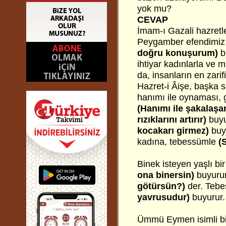
yok mu?
CEVAP
İmam-ı Gazali hazretle
Peygamber efendimiz 
doğru konuşurum)
bu
ihtiyar kadınlarla ve 
da, insanların en zarifi
Hazret-i Âişe, başka 
hanımı ile oynaması, g
(Hanımı ile şakalaşan
rızıklarını artırır)
buyu
kocakarı girmez)
buy
kadına, tebessümle
(
Binek isteyen yaşlı bi
ona binersin)
buyuru
götürsün?)
der. Teb
yavrusudur)
buyurur.
Ümmü Eymen isimli bir