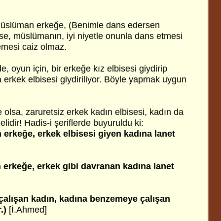
ir müslüman erkeğe, (Benimle dans edersen
e, müslümanın, iyi niyetle onunla dans etmesi
emesi caiz olmaz.
 oyun için, bir erkeğe kız elbisesi giydirip
da erkek elbisesi giydiriliyor. Böyle yapmak uygun
e olsa, zaruretsiz erkek kadın elbisesi, kadın da
lidir! Hadis-i şeriflerde buyuruldu ki:
n erkeğe, erkek elbisesi giyen kadına lanet
 erkeğe, erkek gibi davranan kadına lanet
alışan kadın, kadına benzemeye çalışan
r.)
[İ.Ahmed]