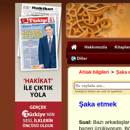
Hakkımızda
Kitaplar
Diller
Ahlak bilgileri
>
Şaka 
Aradığınız kelime sarı renk ile işaretlenir.
Şaka etmek
Sual:
Bazı arkadaşlar 
bazen üzülüyorum. Bö