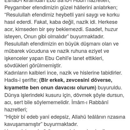
Peygamber efendimizin güzel hâllerini anlatırken;
“Resulullah efendimiz heybetli yani saygı ve korku
hasıl ederdi. Fakat, kaba değil, nazik idi. Herkese
acır, kimseden bir şey beklemezdi. Saadet, huzur
isteyen, Onun gibi olmalıdır” buyurmaktadır.
Resulullah efendimizin en büyük düşmanı olan ve
mübarek vücuduna ve nazik ruhuna eziyet ve
işkenceler yapan Ebu Cehil'e lanet ettikleri,
sövdükleri görülmemiştir.
Kadınların kalbleri ince, nazik ve hislerine tabidirler.
Hadis-i şerifte;
(Bir erkek, zevcesini döverse,
buyuruldu.
kıyamette ben onun davacısı olurum)
Dünya işlerindeki kusuru için, dövmek şöyle dursun,
acı, sert bile söylememelidir. İmâm-ı Rabbânî
hazretleri;
“Hiçbir bî edeb yani edepsiz, Allahü teâlânın rızasına
kavuşamamıştır” buyurmaktadır.