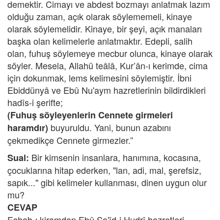
demektir. Cimayı ve abdest bozmayı anlatmak lazım
olduğu zaman, açık olarak söylememeli, kinaye
olarak söylemelidir. Kinaye, bir şeyi, açık manaları
başka olan kelimelerle anlatmaktır. Edepli, salih
olan, fuhuş söylemeye mecbur olunca, kinaye olarak
söyler. Mesela, Allahü teâlâ, Kur’ân-ı kerimde, cima
için dokunmak, lems kelimesini söylemiştir. İbni
Ebiddünyâ ve Ebû Nu'aym hazretlerinin bildirdikleri
hadîs-i şerifte;
(Fuhuş söyleyenlerin Cennete girmeleri
buyuruldu. Yani, bunun azabını
haramdır)
çekmedikçe Cennete girmezler.”
Bir kimsenin insanlara, hanımına, kocasına,
Sual:
çocuklarına hitap ederken, "lan, adi, mal, şerefsiz,
sapık..." gibi kelimeler kullanması, dinen uygun olur
mu?
CEVAP
Eshab-ı kiramdan Ebû Sa'îd-i Hudrî hazretleri,