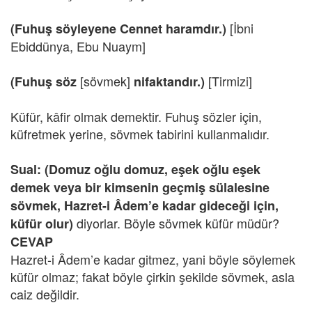
[İbni
(Fuhuş söyleyene Cennet haramdır.)
Ebiddünya, Ebu Nuaym]
[sövmek]
[Tirmizi]
(Fuhuş söz
nifaktandır.)
Küfür, kâfir olmak demektir. Fuhuş sözler için,
küfretmek yerine, sövmek tabirini kullanmalıdır.
Sual:
(Domuz oğlu domuz, eşek oğlu eşek
demek veya bir kimsenin geçmiş sülalesine
sövmek, Hazret-i Âdem’e kadar gideceği için,
diyorlar. Böyle sövmek küfür müdür?
küfür olur)
CEVAP
Hazret-i Âdem’e kadar gitmez, yani böyle söylemek
küfür olmaz; fakat böyle çirkin şekilde sövmek, asla
caiz değildir.