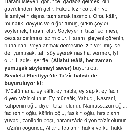
Haram işleyeni görünce, gadaba gelmek, din
gayretinden ileri gelir. Fakat, kızınca aklın ve
İslamiyetin dışına taşmamak lazımdır. Ona, kâfir,
münafık, deyyus ve diğer fuhuş, çirkin şeyler
söylemek, haram olur. Söyleyenin ta'zir edilmesi,
cezalandırılması lazım olur. Haram işleyeni görenin,
buna cahil veya ahmak demesine izin verilmiş ise
de, yumuşak, tatlı söyleyerek nasihat vermek, iyi
olur. Hadis-i şerifte;
(Allahü teâlâ, her zaman
buyuruldu.
yumuşak söylemeyi sever)
Seadet-i Ebediyye'de Ta’zîr bahsinde
buyuruluyor ki:
“Müslümana, ey kâfir, ey habis, ey sapık, ey facir
diyen ta'zîr olunur. Ey münafık, Yahudi, Nasrani,
kahpenin oğlu diyen ta'zîr olunur. Namussuzun oğlu,
facirenin oğlu, kâfirin oğlu, fasıkın oğlu, hırsızların
yuvası, zanilerin başı, haramzâde diyen ta'zîr olunur.
Ta'zîrin çoğunda, Allahü teâlânın hakkı ve kul hakkı