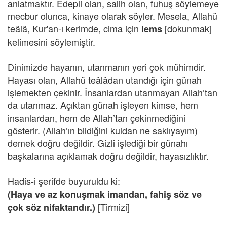
anlatmaktır. Edepli olan, salih olan, fuhuş söylemeye
mecbur olunca, kinaye olarak söyler. Mesela, Allahü
teâlâ, Kur'an-ı kerimde, cima için
[dokunmak]
lems
kelimesini söylemiştir.
Dinimizde hayanın, utanmanın yeri çok mühimdir.
Hayası olan, Allahü teâlâdan utandığı için günah
işlemekten çekinir. İnsanlardan utanmayan Allah’tan
da utanmaz. Açıktan günah işleyen kimse, hem
insanlardan, hem de Allah’tan çekinmediğini
gösterir. (Allah’ın bildiğini kuldan ne saklıyayım)
demek doğru değildir. Gizli işlediği bir günahı
başkalarına açıklamak doğru değildir, hayasızlıktır.
Hadis-i şerifde buyuruldu ki:
(Haya ve az konuşmak imandan, fahiş söz ve
[Tirmizi]
çok söz nifaktandır.)