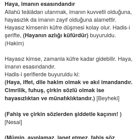
Haya, imanın esasındandır
Allahü teâlâdan utanmak, imanın kuvvetli olduğuna,
hayasızlık da imanın zayıf olduğuna alamettir.
Hayasız kimsenin küfre düşmesi kolay olur. Hadis-i
şerifte,
buyuruldu.
(Hayanın azlığı küfürdür)
(Hakim)
Hayasız kimse, zamanla küfre kadar gidebilir. Haya,
imanın esasındandır.
Hadis-i şeriflerde buyuruldu ki:
(Haya, iffet, dile hakim olmak ve akıl imandandır.
Cimrilik, fuhuş, çirkin sözlü olmak ise
[Beyheki]
hayasızlıktan ve münafıklıktandır.)
(Fahiş ve çirkin sözlerden şiddetle kaçının! )
[Nesai]
(Mümin, ayıplamaz, lanet etmez, fahiş söz