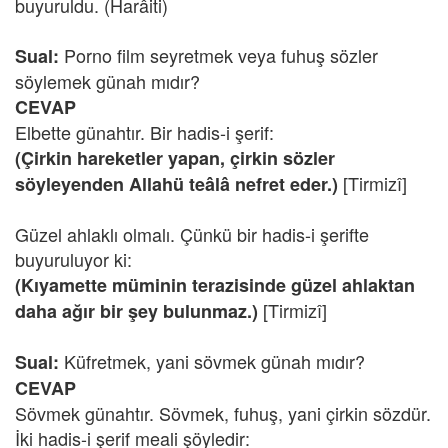
buyuruldu. (Harâiti)
Porno film seyretmek veya fuhuş sözler
Sual:
söylemek günah mıdır?
CEVAP
Elbette günahtır. Bir hadis-i şerif:
(Çirkin hareketler yapan, çirkin sözler
[Tirmizî]
söyleyenden Allahü teâlâ nefret eder.)
Güzel ahlaklı olmalı. Çünkü bir hadis-i şerifte
buyuruluyor ki:
(Kıyamette müminin terazisinde güzel ahlaktan
[Tirmizî]
daha ağır bir şey bulunmaz.)
Küfretmek, yani sövmek günah mıdır?
Sual:
CEVAP
Sövmek günahtır. Sövmek, fuhuş, yani çirkin sözdür.
İki hadis-i şerif meali şöyledir: