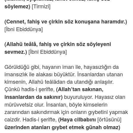
[Tirmizi]
söylemez)
(Cennet, fahiş ve çirkin söz konuşana haramdır.)
[İbni Ebiddünya]
(Allahü teâlâ, fahiş ve çirkin söz söyleyeni
[İbni Ebiddünya]
sevmez.)
Görüldüğü gibi, hayanın iman ile, hayasızlığın da
imansızlık ile alakası büyüktür. İnsanlardan utanan
kimsenin, Allahü teâlâdan da utandığı anlaşılır.
Çünkü hadis-i şerifte,
(Allah’tan sakınan,
buyuruluyor. Hayasız olan
insanlardan da sakınır)
mürüvvetsiz olur. İnsanları, böyle kimselerin
zararından sakındırmak için onların gıybetini yapmak
caizdir. Hadis-i şerifte,
[örtüsünü]
(Haya cilbabını
üzerinden atanları gıybet etmek günah olmaz)