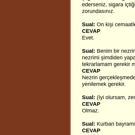
ederseniz, sigara içtiğ
zorundasınız.
Sual:
On kişi cemaatle
CEVAP
Evet.
Sual:
Benim bir nezri
nezrimi şimdiden yapa
tekrarlamam gerekir 
CEVAP
Nezrin gerçekleşmeden 
yenilemek gerekir.
Sual:
(İyi olursam, z
CEVAP
Olmaz.
Sual:
Kurban bayramın
CEVAP