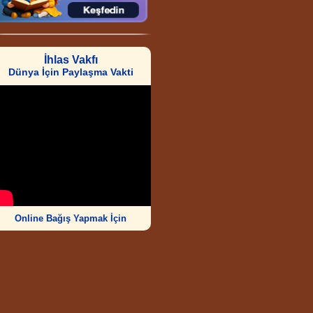
İhlas Vakfı
Dünya İçin Paylaşma Vakti
Online Bağış Yapmak İçin