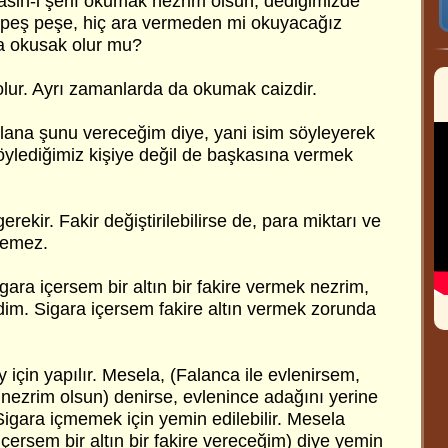
sin-i şerif okumak nezrim olsun, dediğimizde
nü peş peşe, hiç ara vermeden mi okuyacağız
a okusak olur mu?
lur. Ayrı zamanlarda da okumak caizdir.
ilana şunu vereceğim diye, yani isim söyleyerek
öylediğimiz kişiye değil de başkasına vermek
erekir. Fakir değiştirilebilirse de, para miktarı ve
ilemez.
gara içersem bir altın bir fakire vermek nezrim,
im. Sigara içersem fakire altın vermek zorunda
 için yapılır. Mesela, (Falanca ile evlenirsem,
k nezrim olsun) denirse, evlenince adağını yerine
Sigara içmemek için yemin edilebilir. Mesela
içersem bir altın bir fakire vereceğim) diye yemin