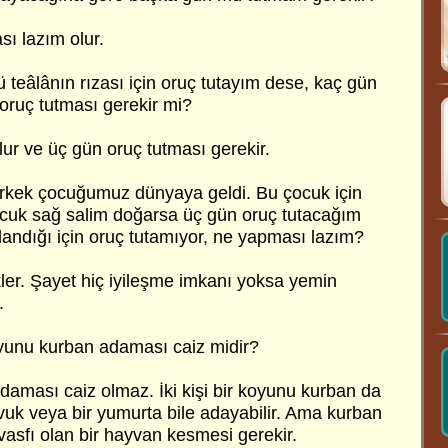
ı lazım olur.
ü teâlânın rızası için oruç tutayım dese, kaç gün
ruç tutması gerekir mi?
ur ve üç gün oruç tutması gerekir.
erkek çocuğumuz dünyaya geldi. Bu çocuk için
ocuk sağ salim doğarsa üç gün oruç tutacağım
landığı için oruç tutamıyor, ne yapması lazım?
kler. Şayet hiç iyileşme imkanı yoksa yemin
.
koyunu kurban adaması caiz midir?
 adaması caiz olmaz. İki kişi bir koyunu kurban da
avuk veya bir yumurta bile adayabilir. Ama kurban
vasfı olan bir hayvan kesmesi gerekir.