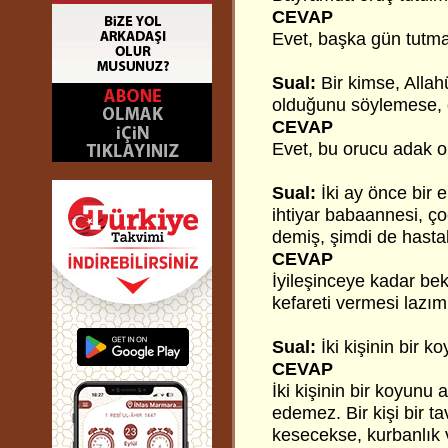
CEVAP
Evet, başka gün tutmas
Sual:
Bir kimse, Allah
olduğunu söylemese, o
CEVAP
Evet, bu orucu adak ol
Sual:
İki ay önce bir 
ihtiyar babaannesi, ç
demiş, şimdi de hasta
CEVAP
İyileşinceye kadar be
kefareti vermesi lazım
Sual:
İki kişinin bir 
CEVAP
İki kişinin bir koyunu
edemez. Bir kişi bir t
kesecekse, kurbanlık 