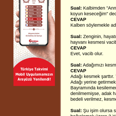
Sual:
Kalbimden "Annem
koyun keseceğim" ded
CEVAP
Kalben söylemekle ada
Sual:
Zenginin, hayatı
hayvanı kesmesi vaci
CEVAP
Evet, vacib olur.
Sual:
Adağımızı kesmey
CEVAP
Adağı kesmek şarttır. Y
Adağı yerine getirmek
Bayramında kesilememi
denilmemişse, adak ha
bedeli verilmez, kesme
Sual:
Şu işim olursa 