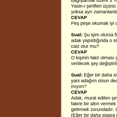
bağışlamak üzere 3 Ya
Yasin-i şerifleri üçü
yoksa ayrı zamanlard
CEVAP
Peş peşe okumak iyi o
Sual:
Şu işim olursa f
adak yapıldığında o s
caiz olur mu?
CEVAP
O kişinin fakir olması g
verilecek şey değiştir
Sual:
Eğer bir daha si
yani adağım olsun ded
mıyım?
CEVAP
Adak, murat edilen şey
fakire bir altın verme
getirmek zorundadır. 
(Eğer bir daha sigara 