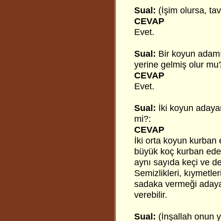
Sual:
(İşim olursa, t
CEVAP
Evet.
Sual:
Bir koyun adamı
yerine gelmiş olur mu
CEVAP
Evet.
Sual:
İki koyun adayan
mi?:
CEVAP
İki orta koyun kurban 
büyük koç kurban edem
aynı sayıda keçi ve de
Semizlikleri, kıymetler
sadaka vermeği adayan,
verebilir.
Sual:
(İnşallah onun 