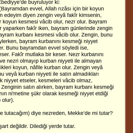
Ebediyye’de buyruluyor ki:
 (Bayramdan evvel, Allah rızâsı için bir koyun
 edeyim diyen zengin veyâ fakîr kimsenin,
 koyun kesmesi vâcib olur, nezr olur. Bayram
r yaparken fakîr iken, bayram günlerinde zengin
 bayram kurbanı kesmesi vâcib olur. Zengin, bunu
ylerken, bayram kurbanını kesmeği niyyet
er. Bunu bayramdan evvel söyledi ise,
ser. Fakîr mutlaka bir keser. Nezr kurbanını
ve nezri olmayıp kurban niyyeti ile almayan
kleri koyun, nâfile kurban olur. Zengin veyâ
 veyâ kurban niyyeti ile satın almadıkları
niyyet etseler, kesmeleri vâcib olmaz,
r. Zenginin satın alırken, bayram kurbanı kesmeği
nın ni'metine şükr olarak kesmeği niyyet etdiği
olur).
 tutacağım) diye nezreden, Mekke’de mi tutar?
rt değildir. Dilediği yerde tutar.