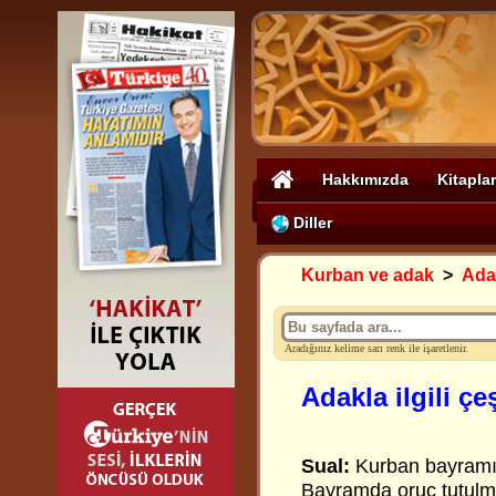
Hakkımızda
Kitaplar
Diller
Kurban ve adak
>
Ada
Aradığınız kelime sarı renk ile işaretlenir.
Adakla ilgili çe
Sual:
Kurban bayramı 
Bayramda oruç tutulm