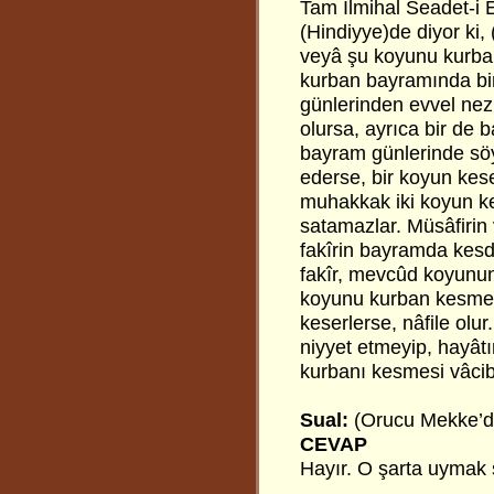
Tam İlmihal Seadet-i 
(Hindiyye)de diyor ki,
veyâ şu koyunu kurban
kurban bayramında bir
günlerinden evvel nez
olursa, ayrıca bir de
bayram günlerinde sö
ederse, bir koyun kes
muhakkak iki koyun ke
satamazlar. Müsâfirin 
fakîrin bayramda kesdi
fakîr, mevcûd koyununu
koyunu kurban kesmek 
keserlerse, nâfile olu
niyyet etmeyip, hayâtı
kurbanı kesmesi vâcib 
Sual:
(Orucu Mekke’de
CEVAP
Hayır. O şarta uymak şa