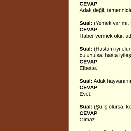
CEVAP
Adak değil, temennidir
Sual:
(Yemek var mı, 
CEVAP
Haber vermek olur, a
Sual:
(Hastam iyi olur
bulunulsa, hasta iyile
CEVAP
Elbette.
Sual:
Adak hayvanının 
CEVAP
Evet.
Sual:
(Şu iş olursa, 
CEVAP
Olmaz.