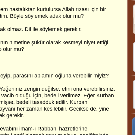
 hastalıktan kurtulursa Allah rızası için bir
im. Böyle söylemek adak olur mu?
k olmaz. Dil ile söylemek gerekir.
nın nimetine şükür olarak kesmeyi niyet ettiği
b olur mu?
ip, parasını ablamın oğluna verebilir miyiz?
eğeniniz zengin değilse, etini ona verebilirsiniz.
 vacib olduğu için, bedeli verilmez. Eğer Kurban
şse, bedeli tasadduk edilir. Kurban
yvanı her zaman kesilebilir. Gecikse de, yine
k gerekir.
sevabını imam-ı Rabbani hazretlerine