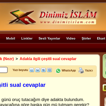
Mobil
Linkler
Sesli Yayınlar
Video
Şiirler
Ekart
k (Nezr)
>
Adakla ilgili çeşitli sual cevaplar
Yazı boyutu
WhatsApp
Yazıcı
şitli sual cevaplar
günü oruç tutacağım diye adakta bulundum.
ayacağına göre başka gün mü tutmam gerekir?