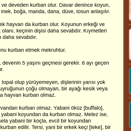
 ve deveden kurban olur. Davar denince koyun,
, inek, boğa, manda, dana, düve, tosun anlaşılır.
ek hayvan da kurban olur. Koyunun erkeği ve
olanı, keçinin dişisi daha sevabdır. Kıymetleri
n daha sevabdır.
unu kurban etmek mekruhtur.
, devenin 5 yaşını geçmesi gerekir. 6 ayı geçen
r.
topal olup yürüyemeyen, dişlerinin yarısı yok
kuyruğunun çoğu olmayan, bir ayağı kesik veya
ta hayvan kurban olmaz.
vandan kurban olmaz. Yabani öküz [buffalo],
e yabani koyundan da kurban olmaz. Melez ise,
sela yabani bir koçla, evcil bir koyundan
ban edilir. Tersi, yani bir erkek keçi [teke], bir