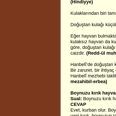
(Hindiyye)
Kulaklarından biri ta
Doğuştan kulağı küçük
Eğer hayvan bulmakta 
kulaksız hayvan da k
göre, doğuştan kulağ
caizdir.
(Redd-ül muh
Hanbelî’de doğuştan k
Bir zaruret, bir ihtiy
Hanbelî mezhebi taklit
mezahibil-erbea)
Boynuzu kırık hayva
Sual:
Boynuzu kırık 
CEVAP
Evet, kurban olur. Boy
yani kırık, boynuzun i