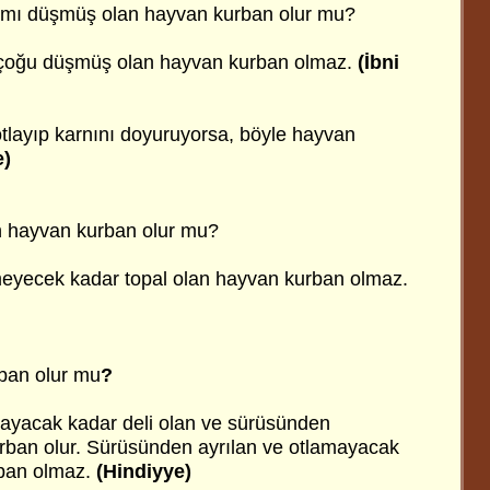
kısmı düşmüş olan hayvan kurban olur mu?
ya çoğu düşmüş olan hayvan kurban olmaz.
(İbni
tlayıp karnını doyuruyorsa, böyle hayvan
e)
n hayvan kurban olur mu?
eyecek kadar topal olan hayvan kurban olmaz.
ban olur mu
?
ayacak kadar deli olan ve sürüsünden
rban olur. Sürüsünden ayrılan ve otlamayacak
rban olmaz.
(Hindiyye)