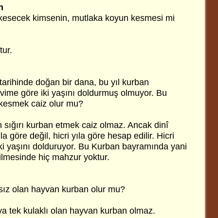
n
 kesecek kimsenin, mutlaka koyun kesmesi mi
tur.
arihinde doğan bir dana, bu yıl kurban
vime göre iki yaşını doldurmuş olmuyor. Bu
 kesmek caiz olur mu?
n sığırı kurban etmek caiz olmaz. Ancak dinî
la göre değil, hicri yıla göre hesap edilir. Hicri
iki yaşını dolduruyor. Bu Kurban bayramında yani
lmesinde hiç mahzur yoktur.
sız olan hayvan kurban olur mu?
a tek kulaklı olan hayvan kurban olmaz.