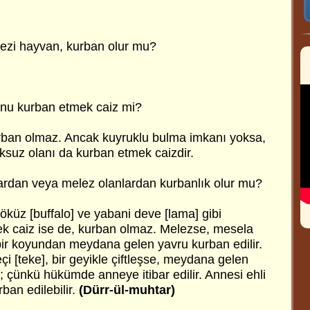
ezi hayvan, kurban olur mu?
nu kurban etmek caiz mi?
ban olmaz. Ancak kuyruklu bulma imkanı yoksa,
ruksuz olanı da kurban etmek caizdir.
rdan veya melez olanlardan kurbanlık olur mu?
küz [buffalo] ve yabani deve [lama] gibi
ek caiz ise de, kurban olmaz. Melezse, mesela
 bir koyundan meydana gelen yavru kurban edilir.
eçi [teke], bir geyikle çiftleşse, meydana gelen
 çünkü hükümde anneye itibar edilir. Annesi ehli
ban edilebilir.
(Dürr-ül-muhtar)