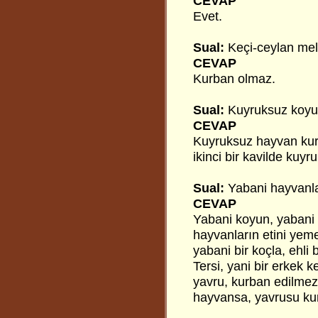
CEVAP
Evet.
Sual:
Keçi-ceylan mel
CEVAP
Kurban olmaz.
Sual:
Kuyruksuz koyu
CEVAP
Kuyruksuz hayvan kur
ikinci bir kavilde kuy
Sual:
Yabani hayvanla
CEVAP
Yabani koyun, yabani ö
hayvanların etini yem
yabani bir koçla, ehli
Tersi, yani bir erkek k
yavru, kurban edilmez;
hayvansa, yavrusu kur