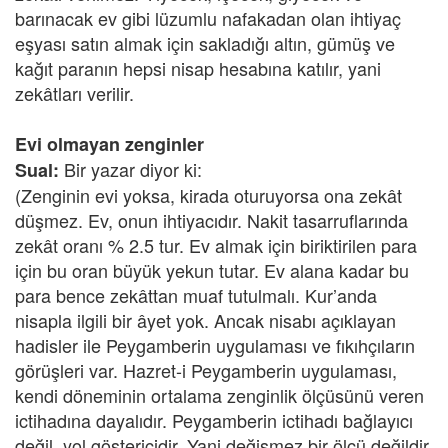
barınacak ev gibi lüzumlu nafakadan olan ihtiyaç
eşyası satın almak için sakladığı altın, gümüş ve
kağıt paranın hepsi nisap hesabına katılır, yani
zekâtları verilir.
Evi olmayan zenginler
Bir yazar diyor ki:
Sual:
(Zenginin evi yoksa, kirada oturuyorsa ona zekât
düşmez. Ev, onun ihtiyacıdır. Nakit tasarruflarında
zekât oranı % 2.5 tur. Ev almak için biriktirilen para
için bu oran büyük yekun tutar. Ev alana kadar bu
para bence zekâttan muaf tutulmalı. Kur’anda
nisapla ilgili bir âyet yok. Ancak nisabı açıklayan
hadisler ile Peygamberin uygulaması ve fıkıhçıların
görüşleri var. Hazret-i Peygamberin uygulaması,
kendi döneminin ortalama zenginlik ölçüsünü veren
ictihadına dayalıdır. Peygamberin ictihadı bağlayıcı
değil, yol göstericidir. Yani değişmez bir ölçü değildir.