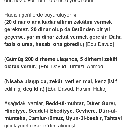
düşmez diyor. Din ne emrediyorsa odur.
Hadis-i şeriflerde buyuruluyor ki:
(20 dinar olana kadar altının zekâtını vermek
gerekmez. 20 dinar olup da üstünden bir yıl
geçerse, yarım dinar zekât vermek gerekir. Daha
[Ebu Davud]
fazla olursa, hesabı ona göredir.)
(Gümüş 200 dirheme ulaşınca, 5 dirhemi zekât
[Ebu Davud, Tirmizi, Ahmed]
olarak verilir.)
[istif
(Nisaba ulaşıp da, zekâtı verilen mal, kenz
edilmiş]
[Ebu Davud, Hâkim, Hatib]
değildir.)
Aşağıdaki yazılar,
Redd-ül-muhtar, Dürer Gurer,
Hindiyye, Seadet-i Ebediyye, Cevhere, Dürr-ül-
münteka, Camiur-rümuz,
Uyun-ül-besâir, Tahtavi
gibi kıymetli eserlerden alınmıştır: