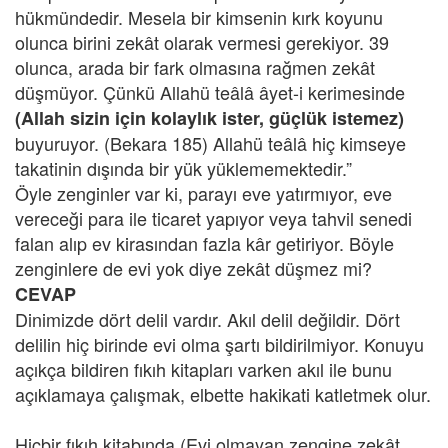
hükmündedir. Mesela bir kimsenin kırk koyunu
olunca birini zekât olarak vermesi gerekiyor. 39
olunca, arada bir fark olmasına rağmen zekât
düşmüyor. Çünkü Allahü teâlâ âyet-i kerimesinde
(Allah sizin için kolaylık ister, güçlük istemez)
buyuruyor. (Bekara 185) Allahü teâlâ hiç kimseye
takatinin dışında bir yük yüklememektedir.”
Öyle zenginler var ki, parayı eve yatırmıyor, eve
vereceği para ile ticaret yapıyor veya tahvil senedi
falan alıp ev kirasından fazla kâr getiriyor. Böyle
zenginlere de evi yok diye zekât düşmez mi?
CEVAP
Dinimizde dört delil vardır. Akıl delil değildir. Dört
delilin hiç birinde evi olma şartı bildirilmiyor. Konuyu
açıkça bildiren fıkıh kitapları varken akıl ile bunu
açıklamaya çalışmak, elbette hakikati katletmek olur.
Hiçbir fıkıh kitabında (Evi olmayan zengine zekât