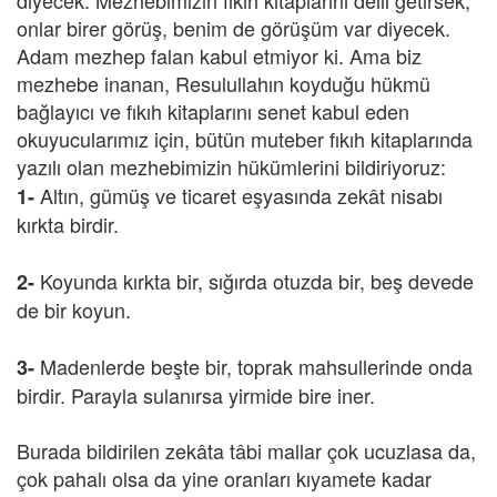
diyecek. Mezhebimizin fıkıh kitaplarını delil getirsek,
onlar birer görüş, benim de görüşüm var diyecek.
Adam mezhep falan kabul etmiyor ki. Ama biz
mezhebe inanan, Resulullahın koyduğu hükmü
bağlayıcı ve fıkıh kitaplarını senet kabul eden
okuyucularımız için, bütün muteber fıkıh kitaplarında
yazılı olan mezhebimizin hükümlerini bildiriyoruz:
Altın, gümüş ve ticaret eşyasında zekât nisabı
1-
kırkta birdir.
Koyunda kırkta bir, sığırda otuzda bir, beş devede
2-
de bir koyun.
Madenlerde beşte bir, toprak mahsullerinde onda
3-
birdir. Parayla sulanırsa yirmide bire iner.
Burada bildirilen zekâta tâbi mallar çok ucuzlasa da,
çok pahalı olsa da yine oranları kıyamete kadar