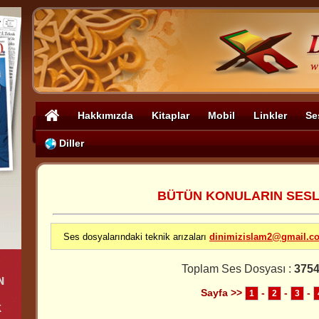
Hakkımızda
Kitaplar
Mobil
Linkler
Se
Diller
BÜTÜN KONULARIN SESLİ
Ses dosyalarındaki teknik arızaları
dinimizislam2@gmail.c
Toplam Ses Dosyası :
3754
Sayfa >>
-
-
-
1
2
3