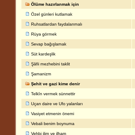
Ölüme hazırlanmak için
Özel günleri kutlamak
Ruhsatlardan faydalanmalı
Rüya görmek
Sevap bağışlamak
Süt kardeşlik
Şâfii mezhebini taklit
Şamanizm
Şehit ve gazi kime denir
Telkîn vermek sünnettir
Uçan daire ve Ufo yalanları
Vasiyet etmenin önemi
Vebali benim boynuma
Vehbi ilim ve ilham