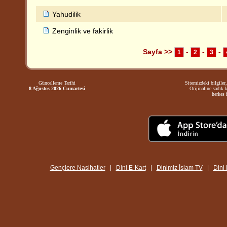
Yahudilik
Zenginlik ve fakirlik
Sayfa >>
-
-
-
1
2
3
Güncelleme Tarihi
Sitemizdeki bilgiler,
8 Ağustos 2026 Cumartesi
Orijinaline sadık 
herkes i
Gençlere Nasihatler
|
Dini E-Kart
|
Dinimiz İslam TV
|
Dini