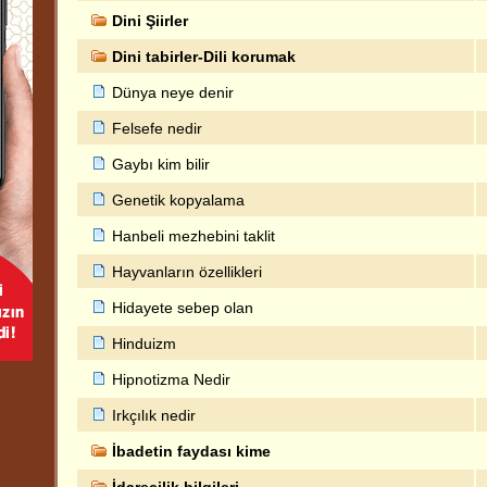
Dini Şiirler
Dini tabirler-Dili korumak
Dünya neye denir
Felsefe nedir
Gaybı kim bilir
Genetik kopyalama
Hanbeli mezhebini taklit
Hayvanların özellikleri
Hidayete sebep olan
Hinduizm
Hipnotizma Nedir
Irkçılık nedir
İbadetin faydası kime